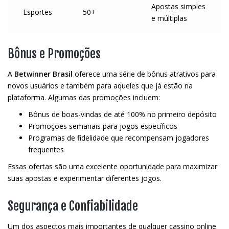
Apostas simples
Esportes
50+
e múltiplas
Bônus e Promoções
A
Betwinner Brasil
oferece uma série de bônus atrativos para
novos usuários e também para aqueles que já estão na
plataforma. Algumas das promoções incluem:
Bônus de boas-vindas de até 100% no primeiro depósito
Promoções semanais para jogos específicos
Programas de fidelidade que recompensam jogadores
frequentes
Essas ofertas são uma excelente oportunidade para maximizar
suas apostas e experimentar diferentes jogos.
Segurança e Confiabilidade
Um dos aspectos mais importantes de qualquer cassino online