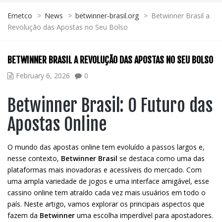
Emetco
>
News
>
betwinner-brasil.org
>
Betwinner Brasil a
Revolução das Apostas no Seu Bolso
BETWINNER BRASIL A REVOLUÇÃO DAS APOSTAS NO SEU BOLSO
February 6, 2026
0
Betwinner Brasil: O Futuro das
Apostas Online
O mundo das apostas online tem evoluído a passos largos e,
nesse contexto,
Betwinner Brasil
se destaca como uma das
plataformas mais inovadoras e acessíveis do mercado. Com
uma ampla variedade de jogos e uma interface amigável, esse
cassino online tem atraído cada vez mais usuários em todo o
país. Neste artigo, vamos explorar os principais aspectos que
fazem da
Betwinner
uma escolha imperdível para apostadores.