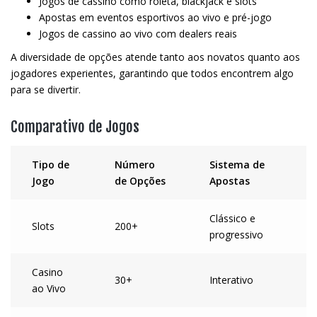
Jogos de cassino como roleta, blackjack e slots
Apostas em eventos esportivos ao vivo e pré-jogo
Jogos de cassino ao vivo com dealers reais
A diversidade de opções atende tanto aos novatos quanto aos
jogadores experientes, garantindo que todos encontrem algo
para se divertir.
Comparativo de Jogos
Tipo de
Número
Sistema de
Jogo
de Opções
Apostas
Clássico e
Slots
200+
progressivo
Casino
30+
Interativo
ao Vivo