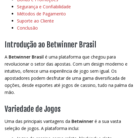
Segurança e Confiabilidade
Métodos de Pagamento
Suporte ao Cliente
Conclusão
Introdução ao Betwinner Brasil
A
Betwinner Brasil
é uma plataforma que chegou para
revolucionar o setor das apostas. Com um design moderno e
intuitivo, oferece uma experiência de jogo sem igual. Os
apostadores podem desfrutar de uma gama diversificada de
opções, desde esportes até jogos de cassino, tudo na palma da
mão.
Variedade de Jogos
Uma das principais vantagens da
Betwinner
é a sua vasta
seleção de jogos. A plataforma inclui: