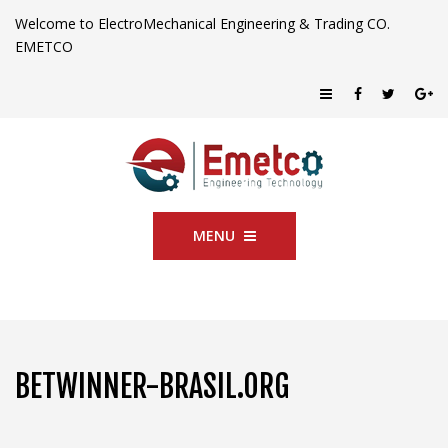
Welcome to ElectroMechanical Engineering & Trading CO.
EMETCO
MENU
BETWINNER-BRASIL.ORG