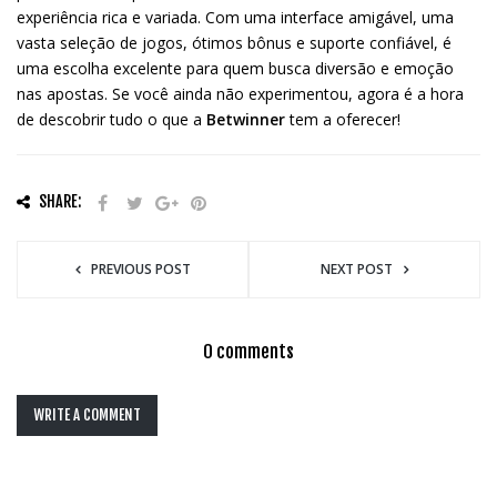
experiência rica e variada. Com uma interface amigável, uma
vasta seleção de jogos, ótimos bônus e suporte confiável, é
uma escolha excelente para quem busca diversão e emoção
nas apostas. Se você ainda não experimentou, agora é a hora
de descobrir tudo o que a
Betwinner
tem a oferecer!
SHARE:
PREVIOUS POST
NEXT POST
0 comments
WRITE A COMMENT