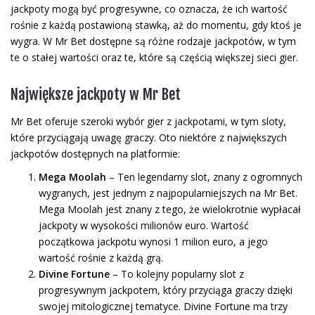
jackpoty mogą być progresywne, co oznacza, że ich wartość
rośnie z każdą postawioną stawką, aż do momentu, gdy ktoś je
wygra. W Mr Bet dostępne są różne rodzaje jackpotów, w tym
te o stałej wartości oraz te, które są częścią większej sieci gier.
Największe jackpoty w Mr Bet
Mr Bet oferuje szeroki wybór gier z jackpotami, w tym sloty,
które przyciągają uwagę graczy. Oto niektóre z największych
jackpotów dostępnych na platformie:
Mega Moolah
– Ten legendarny slot, znany z ogromnych
wygranych, jest jednym z najpopularniejszych na Mr Bet.
Mega Moolah jest znany z tego, że wielokrotnie wypłacał
jackpoty w wysokości milionów euro. Wartość
początkowa jackpotu wynosi 1 milion euro, a jego
wartość rośnie z każdą grą.
Divine Fortune
– To kolejny popularny slot z
progresywnym jackpotem, który przyciąga graczy dzięki
swojej mitologicznej tematyce. Divine Fortune ma trzy