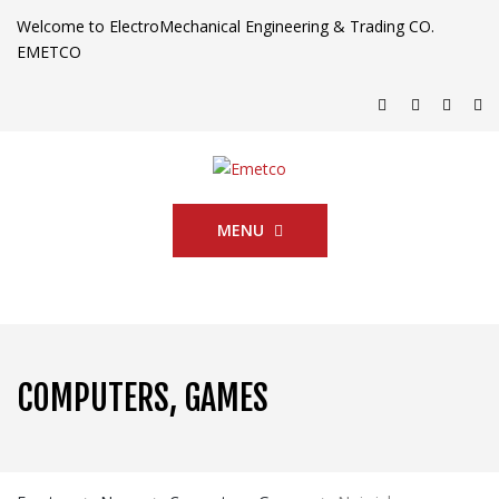
Welcome to ElectroMechanical Engineering & Trading CO.
EMETCO
MENU
COMPUTERS, GAMES