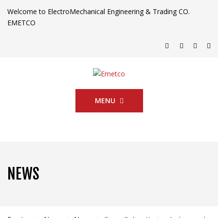
Welcome to ElectroMechanical Engineering & Trading CO.
EMETCO
MENU
NEWS