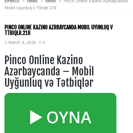
Emetco
>
News
>
News
>
Pinco Online Kazino Azrbaycanda
Mobil Uyunluq v Ttbiqlr.218
PINCO ONLINE KAZINO AZRBAYCANDA MOBIL UYUNLUQ V
TTBIQLR.218
March 4, 2026
0
Pinco Online Kazino
Azərbaycanda – Mobil
Uyğunluq və Tətbiqlər
▶️ OYNA