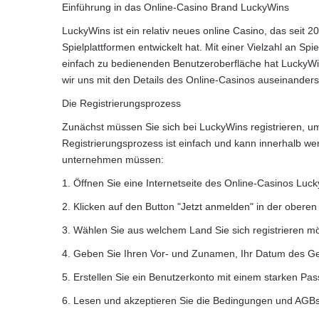
Einführung in das Online-Casino Brand LuckyWins
LuckyWins ist ein relativ neues online Casino, das seit 20
Spielplattformen entwickelt hat. Mit einer Vielzahl an S
einfach zu bedienenden Benutzeroberfläche hat LuckyWins
wir uns mit den Details des Online-Casinos auseinanderse
Die Registrierungsprozess
Zunächst müssen Sie sich bei LuckyWins registrieren, um
Registrierungsprozess ist einfach und kann innerhalb wen
unternehmen müssen:
1. Öffnen Sie eine Internetseite des Online-Casinos Luc
2. Klicken auf den Button "Jetzt anmelden" in der oberen 
3. Wählen Sie aus welchem Land Sie sich registrieren mö
4. Geben Sie Ihren Vor- und Zunamen, Ihr Datum des Gebu
5. Erstellen Sie ein Benutzerkonto mit einem starken Passw
6. Lesen und akzeptieren Sie die Bedingungen und AGBs