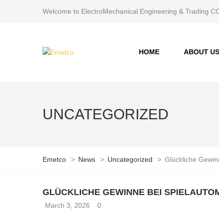
Welcome to ElectroMechanical Engineering & Trading
HOME
ABOUT U
UNCATEGORIZED
Emetco
>
News
>
Uncategorized
>
Glückliche Gewin
GLÜCKLICHE GEWINNE BEI SPIELAUTO
March 3, 2026
0