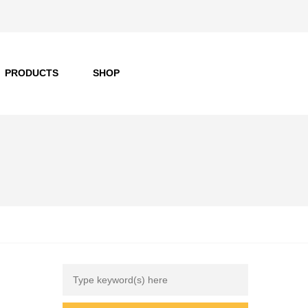
PRODUCTS
SHOP