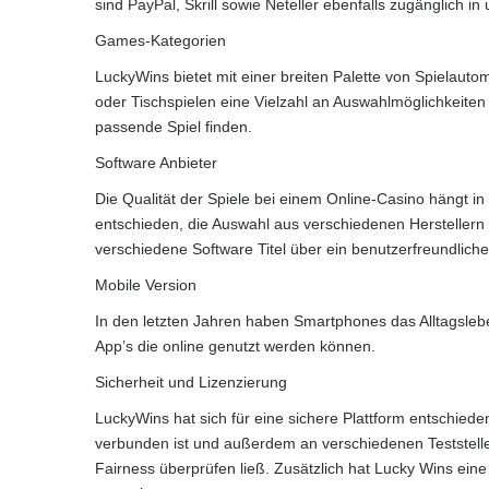
sind PayPal, Skrill sowie Neteller ebenfalls zugänglich i
Games-Kategorien
LuckyWins bietet mit einer breiten Palette von Spielauto
oder Tischspielen eine Vielzahl an Auswahlmöglichkeiten
passende Spiel finden.
Software Anbieter
Die Qualität der Spiele bei einem Online-Casino hängt in 
entschieden, die Auswahl aus verschiedenen Herstellern
verschiedene Software Titel über ein benutzerfreundlic
Mobile Version
In den letzten Jahren haben Smartphones das Alltagsleb
App’s die online genutzt werden können.
Sicherheit und Lizenzierung
LuckyWins hat sich für eine sichere Plattform entschie
verbunden ist und außerdem an verschiedenen Teststellen
Fairness überprüfen ließ. Zusätzlich hat Lucky Wins eine