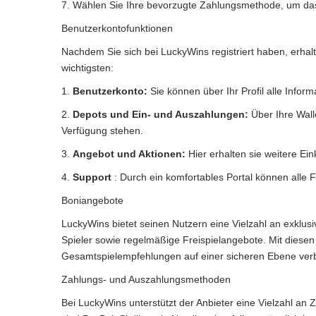
7. Wählen Sie Ihre bevorzugte Zahlungsmethode, um das 
Benutzerkontofunktionen
Nachdem Sie sich bei LuckyWins registriert haben, erhalte
wichtigsten:
1.
Benutzerkonto:
Sie können über Ihr Profil alle Infor
2.
Depots und Ein- und Auszahlungen:
Über Ihre Wall
Verfügung stehen.
3.
Angebot und Aktionen:
Hier erhalten sie weitere Ei
4.
Support
: Durch ein komfortables Portal können alle 
Boniangebote
LuckyWins bietet seinen Nutzern eine Vielzahl an exklu
Spieler sowie regelmäßige Freispielangebote. Mit diesen
Gesamtspielempfehlungen auf einer sicheren Ebene ver
Zahlungs- und Auszahlungsmethoden
Bei LuckyWins unterstützt der Anbieter eine Vielzahl a