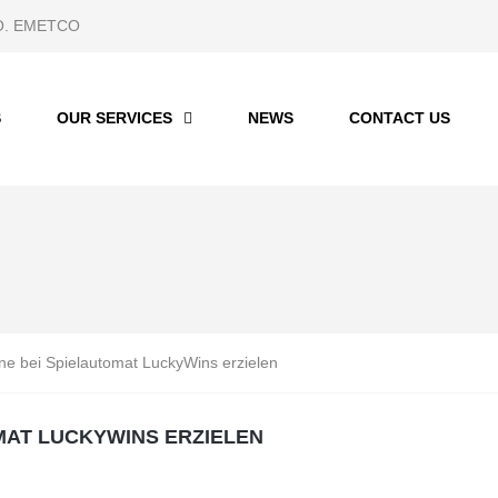
 CO. EMETCO
S
OUR SERVICES
NEWS
CONTACT US
ne bei Spielautomat LuckyWins erzielen
MAT LUCKYWINS ERZIELEN