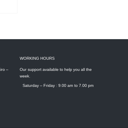
WORKING HOURS
iro –
Our support available to help you all the
week.
Saturday – Friday : 9.00 am to 7.00 pm