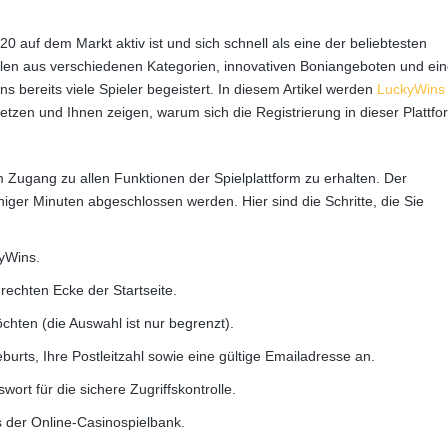
20 auf dem Markt aktiv ist und sich schnell als eine der beliebtesten
pielen aus verschiedenen Kategorien, innovativen Boniangeboten und ein
 bereits viele Spieler begeistert. In diesem Artikel werden
LuckyWins 
tzen und Ihnen zeigen, warum sich die Registrierung in dieser Plattfor
 Zugang zu allen Funktionen der Spielplattform zu erhalten. Der
iger Minuten abgeschlossen werden. Hier sind die Schritte, die Sie
kyWins.
rechten Ecke der Startseite.
chten (die Auswahl ist nur begrenzt).
rts, Ihre Postleitzahl sowie eine gültige Emailadresse an.
ort für die sichere Zugriffskontrolle.
 der Online-Casinospielbank.