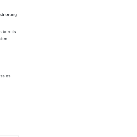
strierung
 bereits
sten
ass es