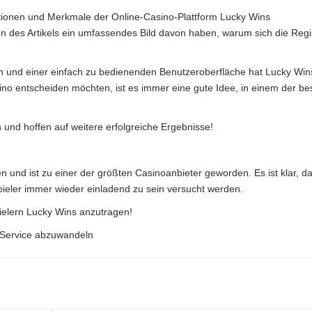
nktionen und Merkmale der Online-Casino-Plattform Lucky Wins
n des Artikels ein umfassendes Bild davon haben, warum sich die Regi
en und einer einfach zu bedienenden Benutzeroberfläche hat Lucky Wins
asino entscheiden möchten, ist es immer eine gute Idee, in einem der be
n und hoffen auf weitere erfolgreiche Ergebnisse!
n und ist zu einer der größten Casinoanbieter geworden. Es ist klar, d
Spieler immer wieder einladend zu sein versucht werden.
ielern Lucky Wins anzutragen!
no-Service abzuwandeln