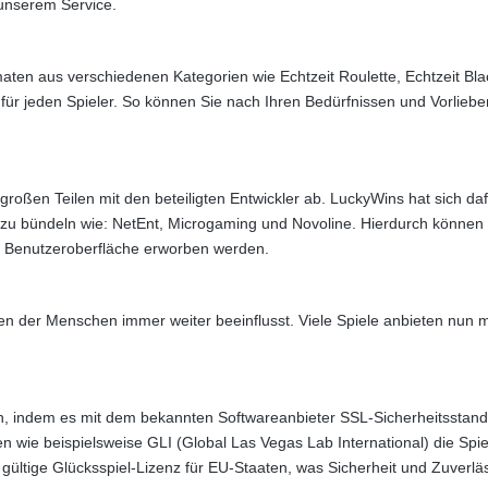
n unserem Service.
maten aus verschiedenen Kategorien wie Echtzeit Roulette, Echtzeit Bla
 für jeden Spieler. So können Sie nach Ihren Bedürfnissen und Vorlieb
großen Teilen mit den beteiligten Entwickler ab. LuckyWins hat sich da
 zu bündeln wie: NetEnt, Microgaming und Novoline. Hierdurch können
he Benutzeroberfläche erworben werden.
en der Menschen immer weiter beeinflusst. Viele Spiele anbieten nun 
den, indem es mit dem bekannten Softwareanbieter SSL-Sicherheitsstan
 wie beispielsweise GLI (Global Las Vegas Lab International) die Spie
 gültige Glücksspiel-Lizenz für EU-Staaten, was Sicherheit und Zuverläs