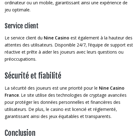
ordinateur ou un mobile, garantissant ainsi une expérience de
jeu optimale.
Service client
Le service client du
Nine Casino
est également à la hauteur des
attentes des utilisateurs. Disponible 24/7, l’équipe de support est
réactive et prête à aider les joueurs avec leurs questions ou
préoccupations.
Sécurité et fiabilité
La sécurité des joueurs est une priorité pour le
Nine Casino
France
. Le site utilise des technologies de cryptage avancées
pour protéger les données personnelles et financières des
utilisateurs. De plus, le casino est licencié et réglementé,
garantissant ainsi des jeux équitables et transparents.
Conclusion