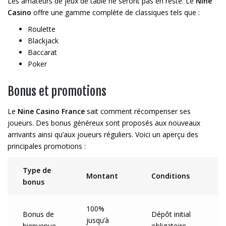
Les amateurs de jeux de table ne seront pas en reste. Le
Nine
Casino
offre une gamme complète de classiques tels que :
Roulette
Blackjack
Baccarat
Poker
Bonus et promotions
Le
Nine Casino France
sait comment récompenser ses
joueurs. Des bonus généreux sont proposés aux nouveaux
arrivants ainsi qu’aux joueurs réguliers. Voici un aperçu des
principales promotions :
Type de
Montant
Conditions
bonus
100%
Bonus de
Dépôt initial
jusqu’à
bienvenue
obligatoire