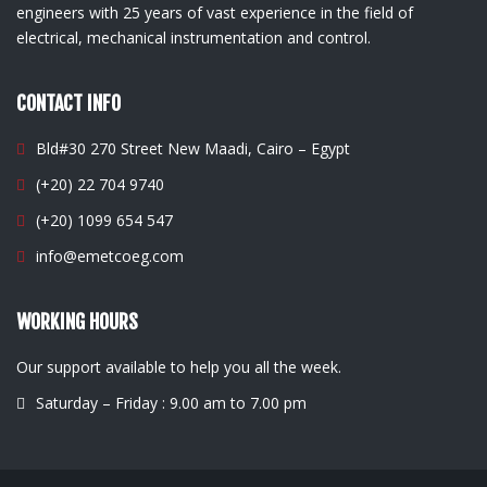
engineers with 25 years of vast experience in the field of
electrical, mechanical instrumentation and control.
CONTACT INFO
Bld#30 270 Street New Maadi, Cairo – Egypt
(+20) 22 704 9740
(+20) 1099 654 547
info@emetcoeg.com
WORKING HOURS
Our support available to help you all the week.
Saturday – Friday : 9.00 am to 7.00 pm