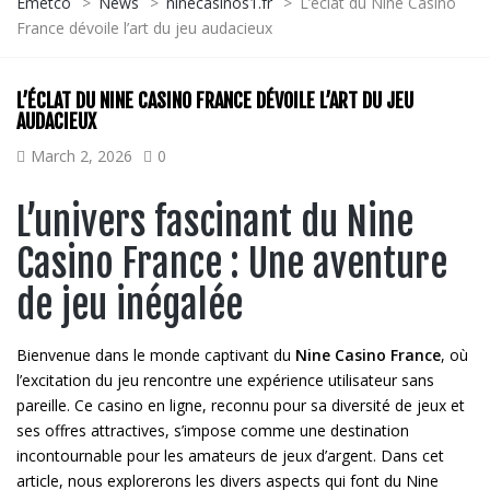
Emetco
>
News
>
ninecasinos1.fr
>
L’éclat du Nine Casino
France dévoile l’art du jeu audacieux
L’ÉCLAT DU NINE CASINO FRANCE DÉVOILE L’ART DU JEU
AUDACIEUX
March 2, 2026
0
L’univers fascinant du Nine
Casino France : Une aventure
de jeu inégalée
Bienvenue dans le monde captivant du
Nine Casino France
, où
l’excitation du jeu rencontre une expérience utilisateur sans
pareille. Ce casino en ligne, reconnu pour sa diversité de jeux et
ses offres attractives, s’impose comme une destination
incontournable pour les amateurs de jeux d’argent. Dans cet
article, nous explorerons les divers aspects qui font du Nine