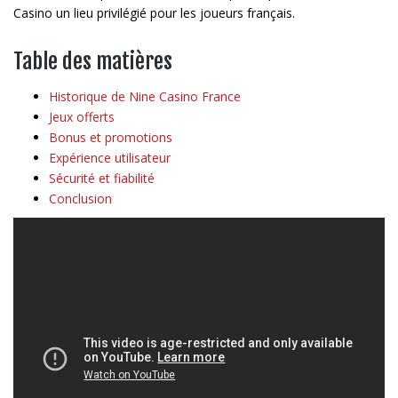
Casino un lieu privilégié pour les joueurs français.
Table des matières
Historique de Nine Casino France
Jeux offerts
Bonus et promotions
Expérience utilisateur
Sécurité et fiabilité
Conclusion