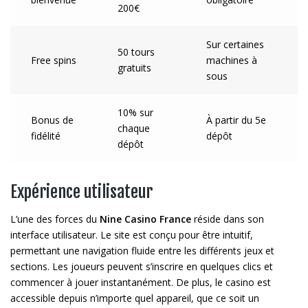
200€
Sur certaines
50 tours
Free spins
machines à
gratuits
sous
10% sur
Bonus de
À partir du 5e
chaque
fidélité
dépôt
dépôt
Expérience utilisateur
L’une des forces du
Nine Casino France
réside dans son
interface utilisateur. Le site est conçu pour être intuitif,
permettant une navigation fluide entre les différents jeux et
sections. Les joueurs peuvent s’inscrire en quelques clics et
commencer à jouer instantanément. De plus, le casino est
accessible depuis n’importe quel appareil, que ce soit un