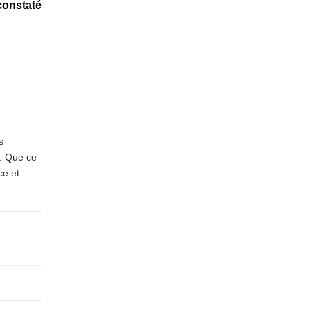
constaté
s
e. Que ce
ce et