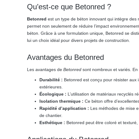
Qu’est-ce que Betonred ?
Betonred
est un type de béton innovant qui intègre des
permet non seulement de réduire l’impact environnement
béton. Grâce à une formulation unique, Betonred se distin
lui un choix idéal pour divers projets de construction.
Avantages du Betonred
Les avantages de
Betonred
sont nombreux et variés. En 
Durabilité :
Betonred est conçu pour résister aux i
extérieures.
Écologique :
L’utilisation de matériaux recyclés r
Isolation thermique :
Ce béton offre d’excellentes
Rapidité d’application :
Les méthodes de mise en 
de chantier.
Esthétique :
Betonred peut être coloré et texturé, 