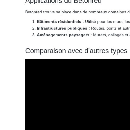
Applications du Betonred
Betonred trouve sa place dans de nombreux domaines de la
Bâtiments résidentiels :
Utilisé pour les murs, le
Infrastructures publiques :
Routes, ponts et autr
Aménagements paysagers :
Murets, dallages et 
Comparaison avec d’autres types 