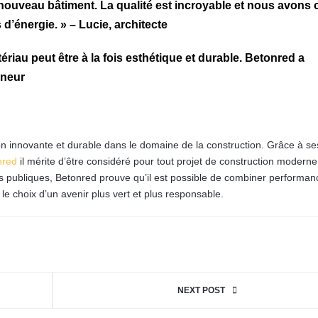
nouveau bâtiment. La qualité est incroyable et nous avons 
s d’énergie. »
– Lucie, architecte
riau peut être à la fois esthétique et durable. Betonred a
eneur
 innovante et durable dans le domaine de la construction. Grâce à se
nred
il mérite d’être considéré pour tout projet de construction modern
res publiques, Betonred prouve qu’il est possible de combiner performan
le choix d’un avenir plus vert et plus responsable.
NEXT POST