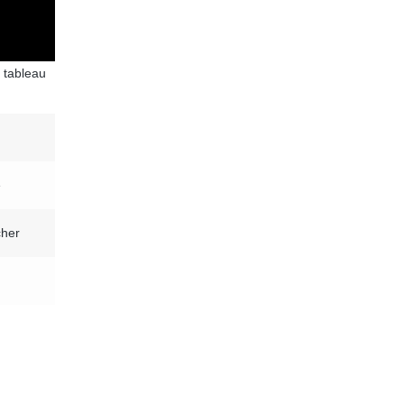
n tableau
é
cher