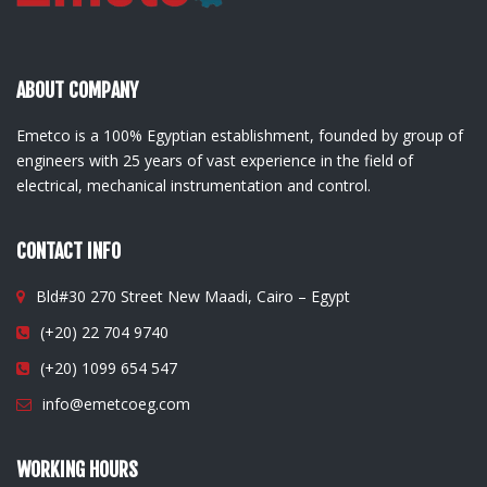
ABOUT COMPANY
Emetco is a 100% Egyptian establishment, founded by group of
engineers with 25 years of vast experience in the field of
electrical, mechanical instrumentation and control.
CONTACT INFO
Bld#30 270 Street New Maadi, Cairo – Egypt
(+20) 22 704 9740
(+20) 1099 654 547
info@emetcoeg.com
WORKING HOURS