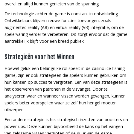
overal en altijd kunnen genieten van de spanning.
De technologie achter de game is constant in ontwikkeling.
Ontwikkelaars blijven nieuwe functies toevoegen, zoals
augmented reality (AR) en virtual reality (VR) integratie, om de
spelervaring verder te verbeteren. Dit zorgt ervoor dat de game
aantrekkelijk blijft voor een breed publiek.
Strategieën voor het Winnen
Hoewel geluk een belangrijke rol speelt in de casino ice fishing
game, zijn er ook strategieën die spelers kunnen gebruiken om
hun kansen op succes te vergroten. Een van deze strategieën is
het observeren van patronen in de visvangst. Door te
analyseren waar en wanneer vissen worden gevangen, kunnen
spelers beter voorspellen waar ze zelf hun hengel moeten
uitwerpen.
Een andere strategie is het strategisch inzetten van boosters en
power-ups. Deze kunnen bijvoorbeeld de kans op het vangen
van zeldzame vissen vergroten of de duur van de game