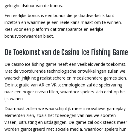
geldigheidsduur van de bonus.
Een eerlijke bonus is een bonus die je daadwerkelijk kunt
inzetten en waarmee je een reële kans maakt om te winnen.
Kies voor een platform dat transparante en eerlijke
bonusvoorwaarden biedt.
De Toekomst van de Casino Ice Fishing Game
De casino ice fishing game heeft een veelbelovende toekomst.
Met de voortdurende technologische ontwikkelingen zullen we
waarschijnlijk nog realistischere en meeslependere games zien.
De integratie van AR en VR technologieën zal de spelervaring
naar een hoger niveau tillen, waardoor spelers zich echt op het
ijs wanen.
Daarnaast zullen we waarschijnlijk meer innovatieve gameplay-
elementen zien, zoals het toevoegen van nieuwe soorten
vissen, uitrusting en uitdagingen. De game zal ook steeds meer
worden geïntegreerd met sociale media, waardoor spelers hun