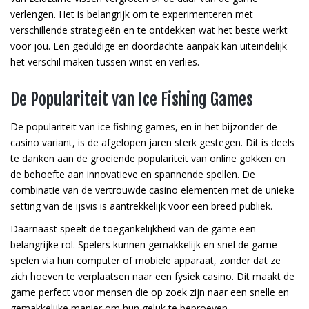
verlengen. Het is belangrijk om te experimenteren met
verschillende strategieën en te ontdekken wat het beste werkt
voor jou. Een geduldige en doordachte aanpak kan uiteindelijk
het verschil maken tussen winst en verlies.
De Populariteit van Ice Fishing Games
De populariteit van ice fishing games, en in het bijzonder de
casino variant, is de afgelopen jaren sterk gestegen. Dit is deels
te danken aan de groeiende populariteit van online gokken en
de behoefte aan innovatieve en spannende spellen. De
combinatie van de vertrouwde casino elementen met de unieke
setting van de ijsvis is aantrekkelijk voor een breed publiek.
Daarnaast speelt de toegankelijkheid van de game een
belangrijke rol. Spelers kunnen gemakkelijk en snel de game
spelen via hun computer of mobiele apparaat, zonder dat ze
zich hoeven te verplaatsen naar een fysiek casino. Dit maakt de
game perfect voor mensen die op zoek zijn naar een snelle en
gemakkelijke manier om hun geluk te beproeven.