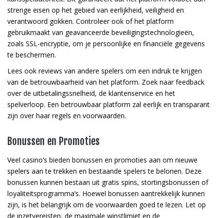
strenge eisen op het gebied van eerlijkheid, veiligheid en
verantwoord gokken. Controleer ook of het platform
gebruikmaakt van geavanceerde beveiligingstechnologieën,
zoals SSL-encryptie, om je persoonlijke en financiële gegevens
te beschermen.
Lees ook reviews van andere spelers om een indruk te krijgen
van de betrouwbaarheid van het platform. Zoek naar feedback
over de uitbetalingssnelheid, de klantenservice en het
spelverloop. Een betrouwbaar platform zal eerlijk en transparant
zijn over haar regels en voorwaarden.
Bonussen en Promoties
Veel casino’s bieden bonussen en promoties aan om nieuwe
spelers aan te trekken en bestaande spelers te belonen. Deze
bonussen kunnen bestaan uit gratis spins, stortingsbonussen of
loyaliteitsprogramma’s. Hoewel bonussen aantrekkelijk kunnen
zijn, is het belangrijk om de voorwaarden goed te lezen. Let op
de inzetvereisten, de maximale winstlimiet en de