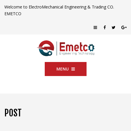
Welcome to ElectroMechanical Engineering & Trading CO.
EMETCO
MENU
POST