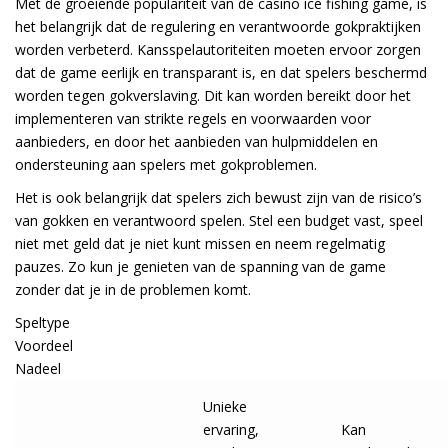
Met de groeiende populariteit van de casino ice fishing game, is
het belangrijk dat de regulering en verantwoorde gokpraktijken
worden verbeterd. Kansspelautoriteiten moeten ervoor zorgen
dat de game eerlijk en transparant is, en dat spelers beschermd
worden tegen gokverslaving. Dit kan worden bereikt door het
implementeren van strikte regels en voorwaarden voor
aanbieders, en door het aanbieden van hulpmiddelen en
ondersteuning aan spelers met gokproblemen.
Het is ook belangrijk dat spelers zich bewust zijn van de risico’s
van gokken en verantwoord spelen. Stel een budget vast, speel
niet met geld dat je niet kunt missen en neem regelmatig
pauzes. Zo kun je genieten van de spanning van de game
zonder dat je in de problemen komt.
Speltype
Voordeel
Nadeel
Unieke
ervaring,
Kan