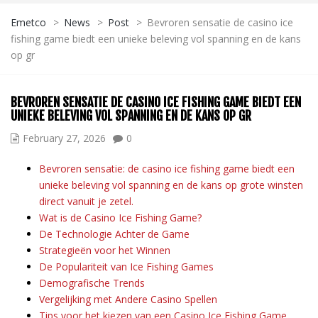
Emetco
>
News
>
Post
>
Bevroren sensatie de casino ice
fishing game biedt een unieke beleving vol spanning en de kans
op gr
BEVROREN SENSATIE DE CASINO ICE FISHING GAME BIEDT EEN
UNIEKE BELEVING VOL SPANNING EN DE KANS OP GR
February 27, 2026
0
Bevroren sensatie: de casino ice fishing game biedt een
unieke beleving vol spanning en de kans op grote winsten
direct vanuit je zetel.
Wat is de Casino Ice Fishing Game?
De Technologie Achter de Game
Strategieën voor het Winnen
De Populariteit van Ice Fishing Games
Demografische Trends
Vergelijking met Andere Casino Spellen
Tips voor het kiezen van een Casino Ice Fishing Game