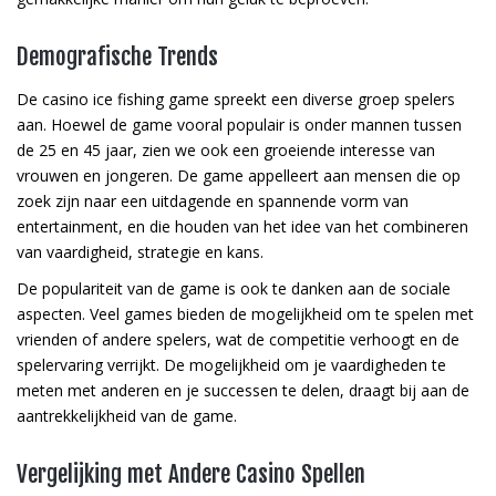
Demografische Trends
De casino ice fishing game spreekt een diverse groep spelers
aan. Hoewel de game vooral populair is onder mannen tussen
de 25 en 45 jaar, zien we ook een groeiende interesse van
vrouwen en jongeren. De game appelleert aan mensen die op
zoek zijn naar een uitdagende en spannende vorm van
entertainment, en die houden van het idee van het combineren
van vaardigheid, strategie en kans.
De populariteit van de game is ook te danken aan de sociale
aspecten. Veel games bieden de mogelijkheid om te spelen met
vrienden of andere spelers, wat de competitie verhoogt en de
spelervaring verrijkt. De mogelijkheid om je vaardigheden te
meten met anderen en je successen te delen, draagt bij aan de
aantrekkelijkheid van de game.
Vergelijking met Andere Casino Spellen