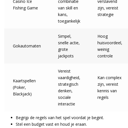
Casino Ice
combinatie
verslavend
Fishing Game
van skill en
zijn, vereist
kans,
strategie
toegankelijk
Simpel,
Hoog
snelle actie,
huisvoordeel,
Gokautomaten
grote
weinig
jackpots
controle
Vereist
vaardigheid,
Kan complex
Kaartspellen
strategisch
zijn, vereist
(Poker,
denken,
kennis van
Blackjack)
sociale
regels
interactie
Begrijp de regels van het spel voordat je begint.
Stel een budget vast en houd je eraan.