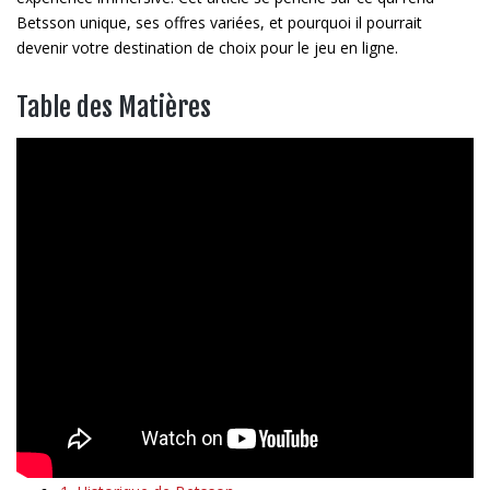
Betsson unique, ses offres variées, et pourquoi il pourrait
devenir votre destination de choix pour le jeu en ligne.
Table des Matières