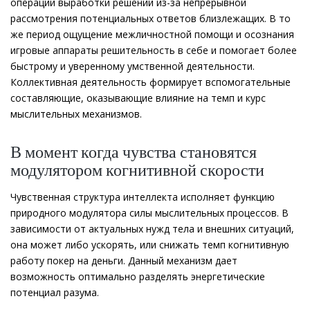
операции выработки решений из-за непрерывной
рассмотрения потенциальных ответов близлежащих. В то
же период ощущение межличностной помощи и осознания
игровые аппараты решительность в себе и помогает более
быстрому и уверенному умственной деятельности.
Коллективная деятельность формирует вспомогательные
составляющие, оказывающие влияние на темп и курс
мыслительных механизмов.
В момент когда чувства становятся
модулятором когнитивной скорости
Чувственная структура интеллекта исполняет функцию
природного модулятора силы мыслительных процессов. В
зависимости от актуальных нужд тела и внешних ситуаций,
она может либо ускорять, или снижать темп когнитивную
работу покер на деньги. Данный механизм дает
возможность оптимально разделять энергетические
потенциал разума.