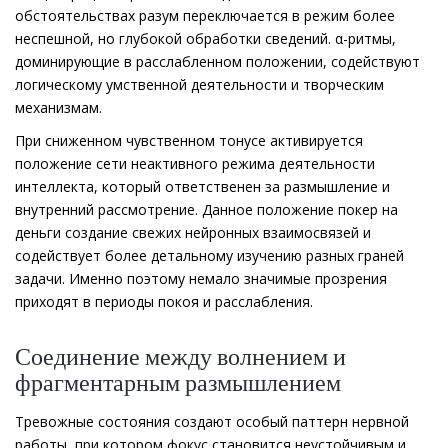
обстоятельствах разум переключается в режим более
неспешной, но глубокой обработки сведений. α-ритмы,
доминирующие в расслабленном положении, содействуют
логическому умственной деятельности и творческим
механизмам.
При сниженном чувственном тонусе активируется
положение сети неактивного режима деятельности
интеллекта, который ответственен за размышление и
внутренний рассмотрение. Данное положение покер на
деньги создание свежих нейронных взаимосвязей и
содействует более детальному изучению разных граней
задачи. Именно поэтому немало значимые прозрения
приходят в периоды покоя и расслабления.
Соединение между волнением и
фрагментарным размышлением
Тревожные состояния создают особый паттерн нервной
работы, при котором фокус становится неустойчивым и