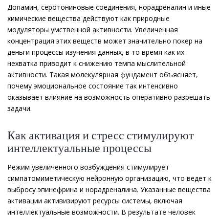
Допамин, серотониновые соединения, норадреналин и иные
химические вещества действуют как природные
модуляторы умственной активности. Увеличенная
концентрация этих веществ может значительно покер на
деньги процессы изучения данных, в то время как их
нехватка приводит к снижению темпа мыслительной
активности. Такая молекулярная фундамент объясняет,
почему эмоциональное состояние так интенсивно
оказывает влияние на возможность оперативно разрешать
задачи.
Как активация и стресс стимулируют
интеллектуальные процессы
Режим увеличенного возбуждения стимулирует
симпатомиметическую нейронную организацию, что ведет к
выбросу эпинефрина и норадреналина. Указанные вещества
активации активизируют ресурсы системы, включая
интеллектуальные возможности. В результате человек