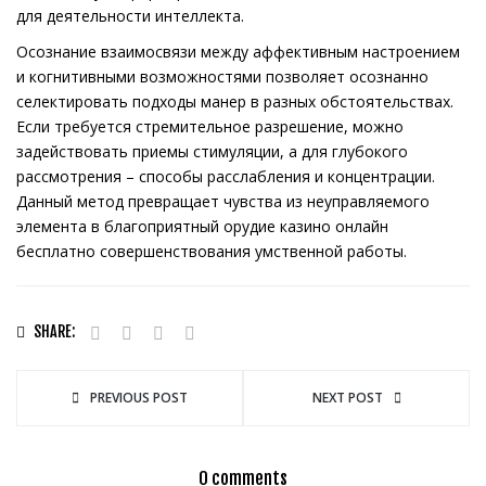
для деятельности интеллекта.
Осознание взаимосвязи между аффективным настроением
и когнитивными возможностями позволяет осознанно
селектировать подходы манер в разных обстоятельствах.
Если требуется стремительное разрешение, можно
задействовать приемы стимуляции, а для глубокого
рассмотрения – способы расслабления и концентрации.
Данный метод превращает чувства из неуправляемого
элемента в благоприятный орудие казино онлайн
бесплатно совершенствования умственной работы.
SHARE:
PREVIOUS POST
NEXT POST
0 comments