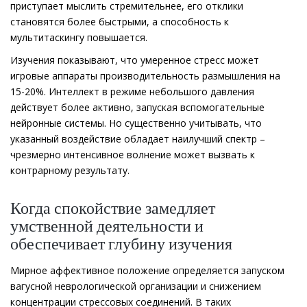
приступает мыслить стремительнее, его отклики
становятся более быстрыми, а способность к
мультитаскингу повышается.
Изучения показывают, что умеренное стресс может
игровые аппараты производительность размышления на
15-20%. Интеллект в режиме небольшого давления
действует более активно, запуская вспомогательные
нейронные системы. Но существенно учитывать, что
указанный воздействие обладает наилучший спектр –
чрезмерно интенсивное волнение может вызвать к
контрарному результату.
Когда спокойствие замедляет
умственной деятельности и
обеспечивает глубину изучения
Мирное аффективное положение определяется запуском
вагусной неврологической организации и снижением
концентрации стрессовых соединений. В таких