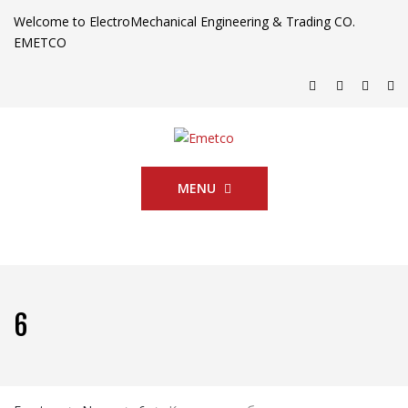
Welcome to ElectroMechanical Engineering & Trading CO.
EMETCO
MENU
6