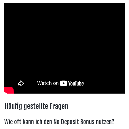
Häufig gestellte Fragen
Wie oft kann ich den No Deposit Bonus nutzen?