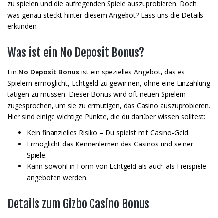
zu spielen und die aufregenden Spiele auszuprobieren. Doch
was genau steckt hinter diesem Angebot? Lass uns die Details
erkunden.
Was ist ein No Deposit Bonus?
Ein
No Deposit Bonus
ist ein spezielles Angebot, das es
Spielern ermöglicht, Echtgeld zu gewinnen, ohne eine Einzahlung
tätigen zu müssen. Dieser Bonus wird oft neuen Spielern
zugesprochen, um sie zu ermutigen, das Casino auszuprobieren.
Hier sind einige wichtige Punkte, die du darüber wissen solltest:
Kein finanzielles Risiko – Du spielst mit Casino-Geld.
Ermöglicht das Kennenlernen des Casinos und seiner
Spiele.
Kann sowohl in Form von Echtgeld als auch als Freispiele
angeboten werden.
Details zum Gizbo Casino Bonus