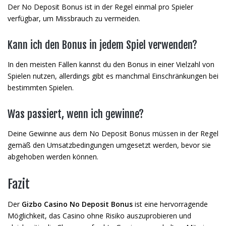
Der No Deposit Bonus ist in der Regel einmal pro Spieler
verfügbar, um Missbrauch zu vermeiden.
Kann ich den Bonus in jedem Spiel verwenden?
In den meisten Fällen kannst du den Bonus in einer Vielzahl von
Spielen nutzen, allerdings gibt es manchmal Einschränkungen bei
bestimmten Spielen.
Was passiert, wenn ich gewinne?
Deine Gewinne aus dem No Deposit Bonus müssen in der Regel
gemäß den Umsatzbedingungen umgesetzt werden, bevor sie
abgehoben werden können.
Fazit
Der
Gizbo Casino No Deposit Bonus
ist eine hervorragende
Möglichkeit, das Casino ohne Risiko auszuprobieren und