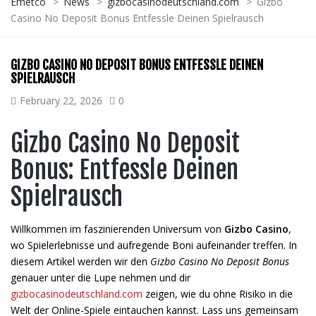
Emetco
>
News
>
gizbocasinodeutschland.com
>
Gizbo
Casino No Deposit Bonus Entfessle Deinen Spielrausch
GIZBO CASINO NO DEPOSIT BONUS ENTFESSLE DEINEN
SPIELRAUSCH
February 22, 2026
0
Gizbo Casino No Deposit
Bonus: Entfessle Deinen
Spielrausch
Willkommen im faszinierenden Universum von
Gizbo Casino
,
wo Spielerlebnisse und aufregende Boni aufeinander treffen. In
diesem Artikel werden wir den
Gizbo Casino No Deposit Bonus
genauer unter die Lupe nehmen und dir
gizbocasinodeutschland.com
zeigen, wie du ohne Risiko in die
Welt der Online-Spiele eintauchen kannst. Lass uns gemeinsam