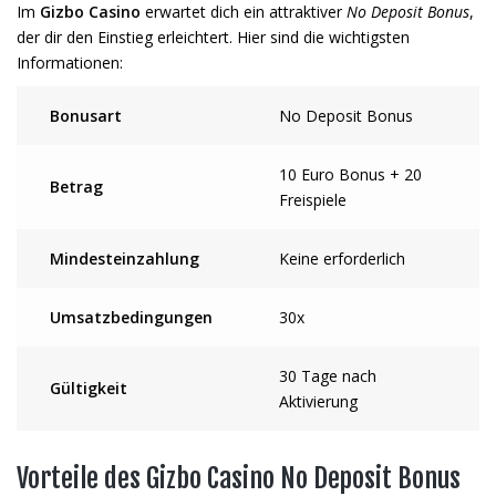
Im
Gizbo Casino
erwartet dich ein attraktiver
No Deposit Bonus
,
der dir den Einstieg erleichtert. Hier sind die wichtigsten
Informationen:
Bonusart
No Deposit Bonus
10 Euro Bonus + 20
Betrag
Freispiele
Mindesteinzahlung
Keine erforderlich
Umsatzbedingungen
30x
30 Tage nach
Gültigkeit
Aktivierung
Vorteile des Gizbo Casino No Deposit Bonus