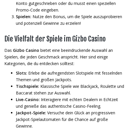
Konto gutgeschrieben oder du musst einen speziellen
Promo-Code eingeben.
Spielen:
Nutze den Bonus, um die Spiele auszuprobieren
und potenziell Gewinne zu erzielen!
Die Vielfalt der Spiele im Gizbo Casino
Das
Gizbo Casino
bietet eine beeindruckende Auswahl an
Spielen, die jeden Geschmack anspricht. Hier sind einige
Kategorien, die du entdecken solltest:
Slots:
Erlebe die aufregendsten Slotspiele mit fesselnden
Themen und großen Jackpots.
Tischspiele:
Klassische Spiele wie Blackjack, Roulette und
Baccarat stehen zur Auswahl.
Live-Casino:
Interagiere mit echten Dealern in Echtzeit
und genieße das authentische Casino-Feeling.
Jackpot-Spiele:
Versuche dein Glück an progressiven
Jackpot-Spielautomaten für die Chance auf große
Gewinne.