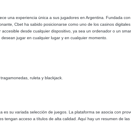
rece una experiencia única a sus jugadores en Argentina. Fundada con 
onante, Cbet ha sabido posicionarse como uno de los casinos digitale
er accesible desde cualquier dispositivo, ya sea un ordenador o un sma
e desean jugar en cualquier lugar y en cualquier momento.
tragamonedas, ruleta y blackjack.
a es su variada selección de juegos. La plataforma se asocia con pro
s tengan acceso a títulos de alta calidad. Aquí hay un resumen de las