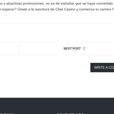
s y atractivas promociones, no es de extrañar que se haya convertido
qué esperar? Únete a la aventura de Cbet Casino y comienza tu camino h
NEXT POST
WRITE A C