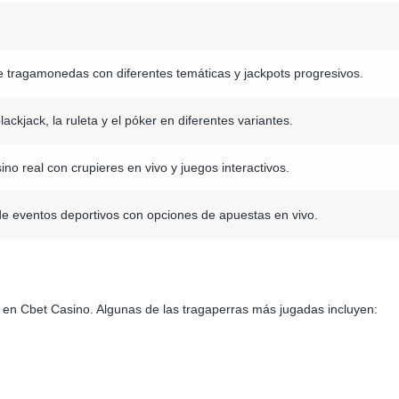
e tragamonedas con diferentes temáticas y jackpots progresivos.
ackjack, la ruleta y el póker en diferentes variantes.
ino real con crupieres en vivo y juegos interactivos.
de eventos deportivos con opciones de apuestas en vivo.
en Cbet Casino. Algunas de las tragaperras más jugadas incluyen: