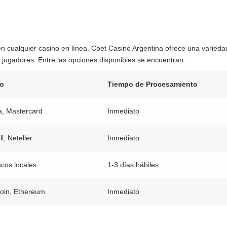
l en cualquier casino en línea. Cbet Casino Argentina ofrece una varieda
jugadores. Entre las opciones disponibles se encuentran:
po
Tiempo de Procesamiento
a, Mastercard
Inmediato
ll, Neteller
Inmediato
cos locales
1-3 días hábiles
coin, Ethereum
Inmediato