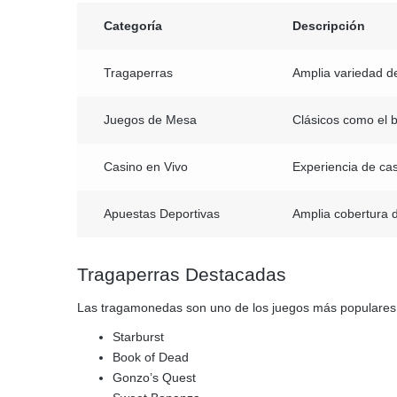
Categoría
Descripción
Tragaperras
Amplia variedad d
Juegos de Mesa
Clásicos como el bl
Casino en Vivo
Experiencia de cas
Apuestas Deportivas
Amplia cobertura 
Tragaperras Destacadas
Las tragamonedas son uno de los juegos más populares 
Starburst
Book of Dead
Gonzo’s Quest