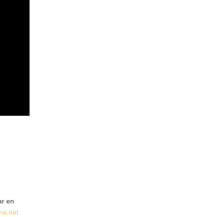
ar en
na.net