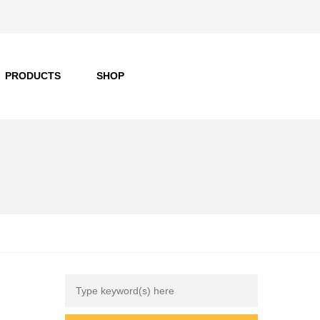
PRODUCTS
SHOP