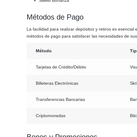
Sweet Bonanza
Métodos de Pago
La facilidad para realizar depósitos y retiros es esencia
métodos de pago para satisfacer las necesidades de sus 
Método
Ti
Tarjetas de Crédito/Débito
Vis
Billeteras Electrónicas
Skri
Transferencias Bancarias
Ban
Criptomonedas
Bit
Bonos y Promociones