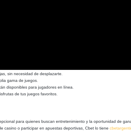
as, sin necesidad de desplazarte.
lia gama de juegos.
tán disponibles para jugadores en línea.
sfrutas de tus juegos favoritos.
pcional para quienes buscan entretenimiento y la oportunidad de gan
e casino o participar en apuestas deportivas, Cbet lo tiene
cbetargenti