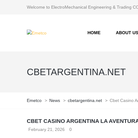
Welcome to ElectroMechanical Engineering & Trading
HOME
ABOUT U
CBETARGENTINA.NET
Emetco
>
News
>
cbetargentina.net
>
Cbet Casino A
CBET CASINO ARGENTINA LA AVENTUR
February 21, 2026
0