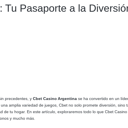
 Tu Pasaporte a la Diversió
sin precedentes, y
Cbet Casino Argentina
se ha convertido en un líde
 y una amplia variedad de juegos, Cbet no solo promete diversión, sino 
 de tu hogar. En este artículo, exploraremos todo lo que Cbet Casino 
 bonos y mucho más.