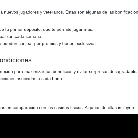
a nuevos jugadores y veteranos. Estas son algunas de las bonificacio
de tu primer depósito, que te permite jugar más.
tualizan cada semana.
 pueden canjear por premios y bonos exclusivos.
Condiciones
omoción para maximizar tus beneficios y evitar sorpresas desagradables
tricciones asociadas a cada bono.
s en comparación con los casinos físicos. Algunas de ellas incluyen: