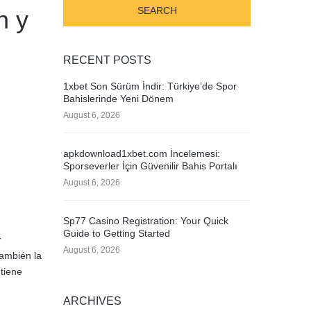
n y
RECENT POSTS
1xbet Son Sürüm İndir: Türkiye’de Spor
Bahislerinde Yeni Dönem
August 6, 2026
apkdownload1xbet.com İncelemesi:
Sporseverler İçin Güvenilir Bahis Portalı
August 6, 2026
Sp77 Casino Registration: Your Quick
Guide to Getting Started
r
August 6, 2026
también la
tiene
ARCHIVES