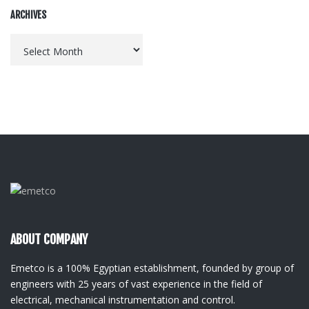
ARCHIVES
Archives
ABOUT COMPANY
Emetco is a 100% Egyptian establishment, founded by group of
engineers with 25 years of vast experience in the field of
electrical, mechanical instrumentation and control.