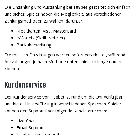
Die Einzahlung und Auszahlung bei
188bet
gestaltet sich einfach
und sicher. Spieler haben die Möglichkeit, aus verschiedenen
Zahlungsmethoden zu wählen, darunter:
Kreditkarten (Visa, MasterCard)
e-Wallets (Skrill, Neteller)
Banküberweisung
Die meisten Einzahlungen werden sofort verarbeitet, während
Auszahlungen je nach Methode unterschiedlich lange dauern
können.
Kundenservice
Der Kundenservice von 188bet ist rund um die Uhr verfügbar
und bietet Unterstützung in verschiedenen Sprachen. Spieler
können den Support über folgende Kanäle erreichen:
Live-Chat
Email-Support
Telefonischer Support