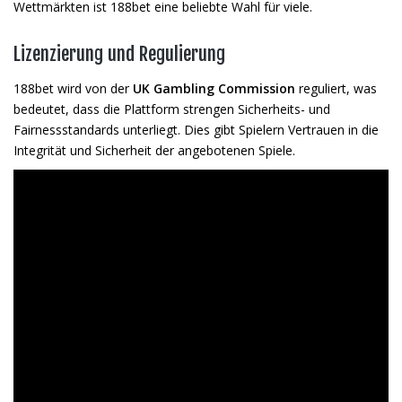
Wettmärkten ist 188bet eine beliebte Wahl für viele.
Lizenzierung und Regulierung
188bet wird von der
UK Gambling Commission
reguliert, was
bedeutet, dass die Plattform strengen Sicherheits- und
Fairnessstandards unterliegt. Dies gibt Spielern Vertrauen in die
Integrität und Sicherheit der angebotenen Spiele.