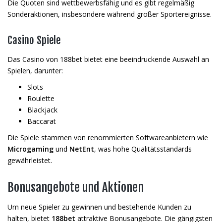
Die Quoten sind wettbewerbsfähig und es gibt regelmäßig
Sonderaktionen, insbesondere während großer Sportereignisse.
Casino Spiele
Das Casino von 188bet bietet eine beeindruckende Auswahl an
Spielen, darunter:
Slots
Roulette
Blackjack
Baccarat
Die Spiele stammen von renommierten Softwareanbietern wie
Microgaming
und
NetEnt
, was hohe Qualitätsstandards
gewährleistet.
Bonusangebote und Aktionen
Um neue Spieler zu gewinnen und bestehende Kunden zu
halten, bietet
188bet
attraktive Bonusangebote. Die gängigsten