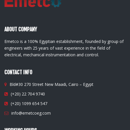
ABOUT COMPANY
Emetco is a 100% Egyptian establishment, founded by group of
engineers with 25 years of vast experience in the field of
electrical, mechanical instrumentation and control.
CONTACT INFO
Bld#30 270 Street New Maadi, Cairo – Egypt
(+20) 22 704 9740
(+20) 1099 654 547
info@emetcoeg.com