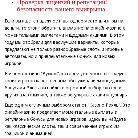
Проверка лицензий и репутации:
безопасность вашего выигрыша
Если вы ищете надежное и выгодное место для игры на
деньги, то стоит обратить внимание на онлайн-казино с
моментальными выплатами и щедрыми акциями. В этом
году мы отобрали для вас лучшие варианты, которые
предлагают не только разнообразные слоты и игровые
автоматы, но и привлекательные бонусы для новых
игроков.
Начнем с казино “Вулкан”, которое уже много лет радует
своих игроков качественным обслуживанием и щедрыми
бонусами. Здесь вы найдете огромный выбор слотов и
других азартных игр, а также регулярные акции и турниры.
Еще одним отличным выбором станет “Казино Рояль”. Это
онлайн-казино предлагает моментальные выплаты и
регулярные бонусы для новых игроков. Здесь вы найдете
как классические слоты, так и современные игры с 3D-
графикой и анимацией.