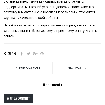
онлайн-казино, такие как casino, всегда стремятся
поддерживать высокий уровень доверия своих клиентов,
поэтому внимательно относятся к отзывам и стремятся
улучшать качество своей работы.
Не забывайте, что проверка лицензии и репутации – это
ключевые шаги к безопасному и приятному опыту игры на
деньги.
SHARE:
PREVIOUS POST
NEXT POST
0 comments
WRITE A COMMENT