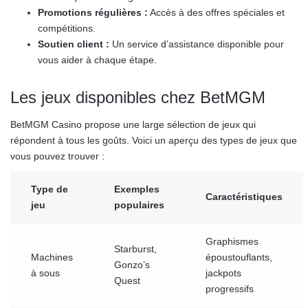
Promotions régulières :
Accès à des offres spéciales et
compétitions.
Soutien client :
Un service d’assistance disponible pour
vous aider à chaque étape.
Les jeux disponibles chez BetMGM
BetMGM Casino propose une large sélection de jeux qui
répondent à tous les goûts. Voici un aperçu des types de jeux que
vous pouvez trouver :
Type de
Exemples
Caractéristiques
jeu
populaires
Graphismes
Starburst,
Machines
époustouflants,
Gonzo’s
à sous
jackpots
Quest
progressifs