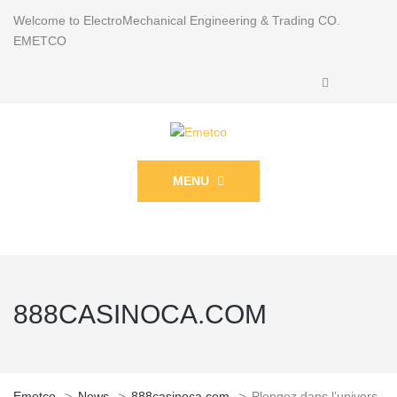
Welcome to ElectroMechanical Engineering & Trading CO.
EMETCO
MENU
888CASINOCA.COM
Emetco
>
News
>
888casinoca.com
>
Plongez dans l’univers