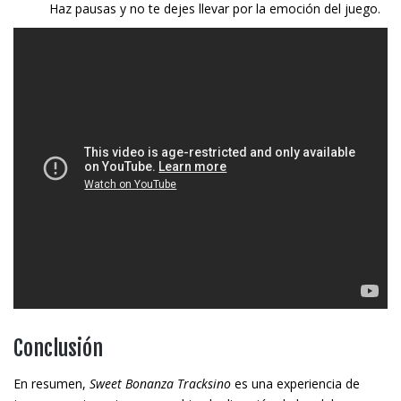
Haz pausas y no te dejes llevar por la emoción del juego.
Conclusión
En resumen,
Sweet Bonanza Tracksino
es una experiencia de