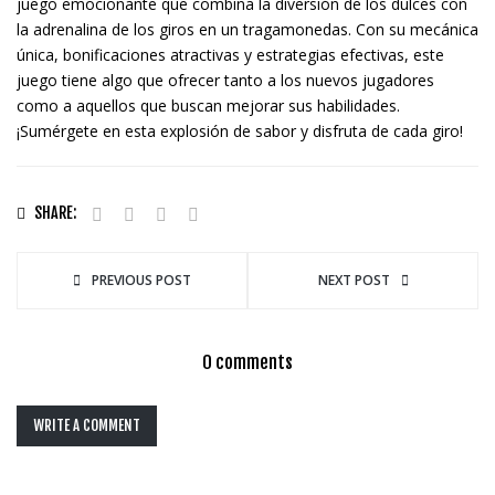
juego emocionante que combina la diversión de los dulces con
la adrenalina de los giros en un tragamonedas. Con su mecánica
única, bonificaciones atractivas y estrategias efectivas, este
juego tiene algo que ofrecer tanto a los nuevos jugadores
como a aquellos que buscan mejorar sus habilidades.
¡Sumérgete en esta explosión de sabor y disfruta de cada giro!
SHARE:
PREVIOUS POST
NEXT POST
0 comments
WRITE A COMMENT