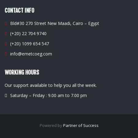
CONTACT INFO
Bld#30 270 Street New Maadi, Cairo – Egypt
(+20) 22 704 9740
(+20) 1099 654 547
info@emetcoeg.com
WORKING HOURS
Our support available to help you all the week.
Saturday – Friday : 9.00 am to 7.00 pm
Powered by
Partner of Success