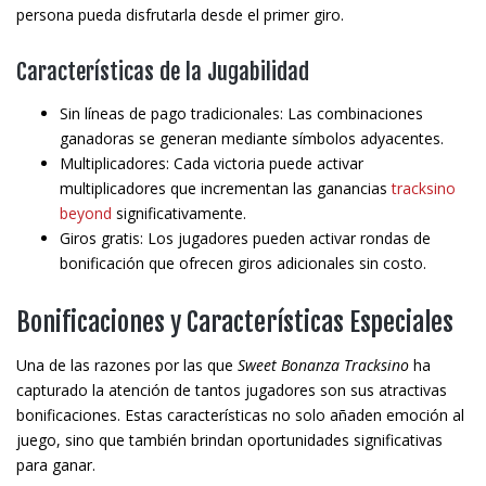
persona pueda disfrutarla desde el primer giro.
Características de la Jugabilidad
Sin líneas de pago tradicionales: Las combinaciones
ganadoras se generan mediante símbolos adyacentes.
Multiplicadores: Cada victoria puede activar
multiplicadores que incrementan las ganancias
tracksino
beyond
significativamente.
Giros gratis: Los jugadores pueden activar rondas de
bonificación que ofrecen giros adicionales sin costo.
Bonificaciones y Características Especiales
Una de las razones por las que
Sweet Bonanza Tracksino
ha
capturado la atención de tantos jugadores son sus atractivas
bonificaciones. Estas características no solo añaden emoción al
juego, sino que también brindan oportunidades significativas
para ganar.