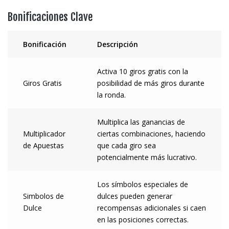
Bonificaciones Clave
Bonificación
Descripción
Activa 10 giros gratis con la
Giros Gratis
posibilidad de más giros durante
la ronda.
Multiplica las ganancias de
Multiplicador
ciertas combinaciones, haciendo
de Apuestas
que cada giro sea
potencialmente más lucrativo.
Los símbolos especiales de
Simbolos de
dulces pueden generar
Dulce
recompensas adicionales si caen
en las posiciones correctas.