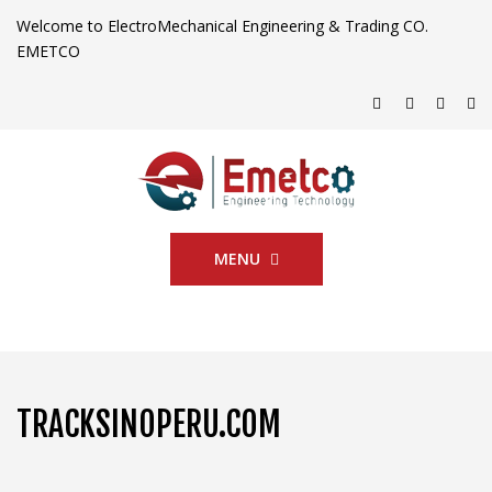
Welcome to ElectroMechanical Engineering & Trading CO.
EMETCO
MENU
TRACKSINOPERU.COM