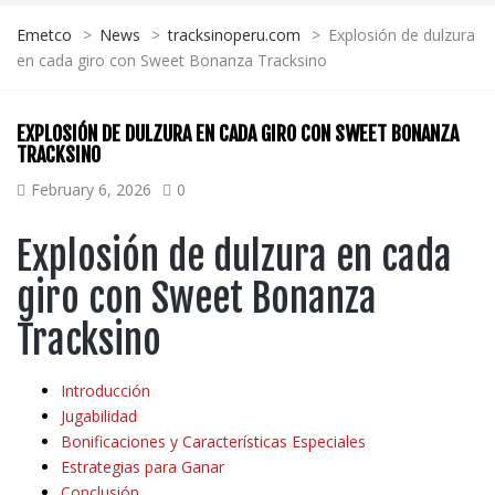
Emetco
>
News
>
tracksinoperu.com
>
Explosión de dulzura
en cada giro con Sweet Bonanza Tracksino
EXPLOSIÓN DE DULZURA EN CADA GIRO CON SWEET BONANZA
TRACKSINO
February 6, 2026
0
Explosión de dulzura en cada
giro con Sweet Bonanza
Tracksino
Introducción
Jugabilidad
Bonificaciones y Características Especiales
Estrategias para Ganar
Conclusión