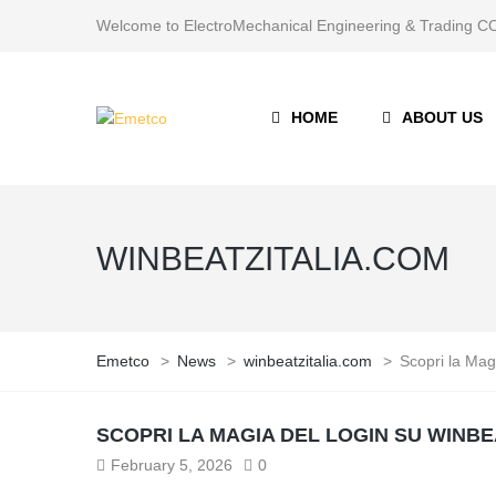
Welcome to ElectroMechanical Engineering & Trading
HOME
ABOUT US
WINBEATZITALIA.COM
Emetco
>
News
>
winbeatzitalia.com
>
Scopri la Mag
SCOPRI LA MAGIA DEL LOGIN SU WINB
February 5, 2026
0