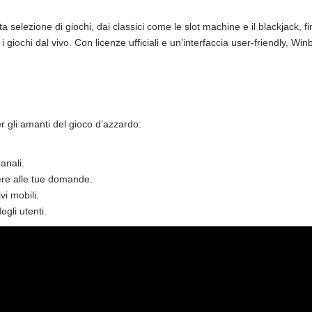
 selezione di giochi, dai classici come le slot machine e il blackjack, fi
ochi dal vivo. Con licenze ufficiali e un’interfaccia user-friendly, Winb
er gli amanti del gioco d’azzardo:
anali.
ere alle tue domande.
vi mobili.
egli utenti.