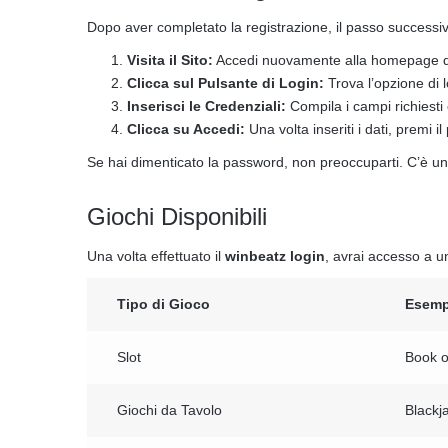
Dopo aver completato la registrazione, il passo successiv
Visita il Sito:
Accedi nuovamente alla homepage d
Clicca sul Pulsante di Login:
Trova l’opzione di l
Inserisci le Credenziali:
Compila i campi richiesti
Clicca su Accedi:
Una volta inseriti i dati, premi 
Se hai dimenticato la password, non preoccuparti. C’è un
Giochi Disponibili
Una volta effettuato il
winbeatz login
, avrai accesso a u
Tipo di Gioco
Esemp
Slot
Book o
Giochi da Tavolo
Blackj