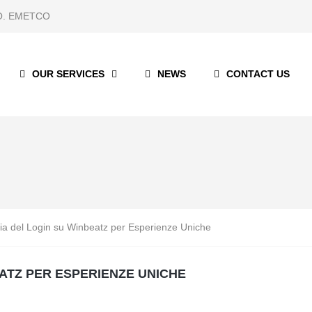
 CO. EMETCO
OUR SERVICES
NEWS
CONTACT US
ia del Login su Winbeatz per Esperienze Uniche
EATZ PER ESPERIENZE UNICHE