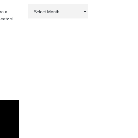
Archives
no a
eatz si