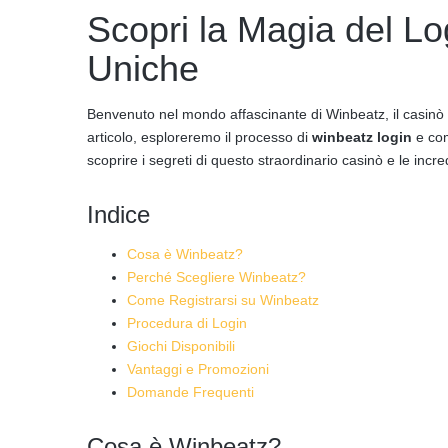
Scopri la Magia del L
Uniche
Benvenuto nel mondo affascinante di Winbeatz, il casinò 
articolo, esploreremo il processo di
winbeatz login
e com
scoprire i segreti di questo straordinario casinò e le incre
Indice
Cosa è Winbeatz?
Perché Scegliere Winbeatz?
Come Registrarsi su Winbeatz
Procedura di Login
Giochi Disponibili
Vantaggi e Promozioni
Domande Frequenti
Cosa è Winbeatz?