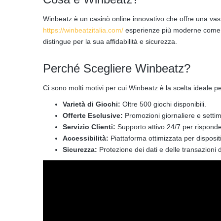
Winbeatz è un casinò online innovativo che offre una vasta
https://winbeatzitalia.com/
esperienze più moderne come i gi
distingue per la sua affidabilità e sicurezza.
Perché Scegliere Winbeatz?
Ci sono molti motivi per cui Winbeatz è la scelta ideale p
Varietà di Giochi:
Oltre 500 giochi disponibili.
Offerte Esclusive:
Promozioni giornaliere e settim
Servizio Clienti:
Supporto attivo 24/7 per rispond
Accessibilità:
Piattaforma ottimizzata per dispositi
Sicurezza:
Protezione dei dati e delle transazioni d