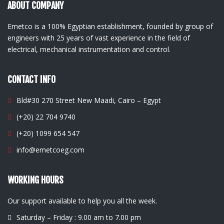
ABOUT COMPANY
Emetco is a 100% Egyptian establishment, founded by group of
engineers with 25 years of vast experience in the field of
electrical, mechanical instrumentation and control.
CONTACT INFO
Bld#30 270 Street New Maadi, Cairo – Egypt
(+20) 22 704 9740
(+20) 1099 654 547
info@emetcoeg.com
WORKING HOURS
Our support available to help you all the week.
Saturday – Friday : 9.00 am to 7.00 pm