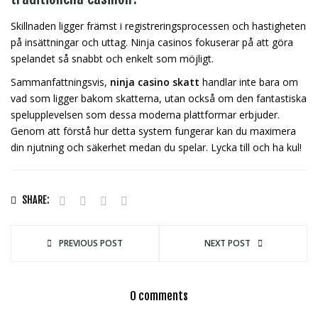
Skillnaden ligger främst i registreringsprocessen och hastigheten
på insättningar och uttag. Ninja casinos fokuserar på att göra
spelandet så snabbt och enkelt som möjligt.
Sammanfattningsvis,
ninja casino skatt
handlar inte bara om
vad som ligger bakom skatterna, utan också om den fantastiska
spelupplevelsen som dessa moderna plattformar erbjuder.
Genom att förstå hur detta system fungerar kan du maximera
din njutning och säkerhet medan du spelar. Lycka till och ha kul!
SHARE:
PREVIOUS POST
NEXT POST
0 comments