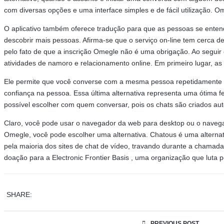
com diversas opções e uma interface simples e de fácil utilização.
O aplicativo também oferece tradução para que as pessoas se entend
descobrir mais pessoas. Afirma-se que o serviço on-line tem cerca d
pelo fato de que a inscrição Omegle não é uma obrigação. Ao seguir
atividades de namoro e relacionamento online. Em primeiro lugar, a
Ele permite que você converse com a mesma pessoa repetidamente o
confiança na pessoa. Essa última alternativa representa uma ótima 
possível escolher com quem conversar, pois os chats são criados au
Claro, você pode usar o navegador da web para desktop ou o navega
Omegle, você pode escolher uma alternativa. Chatous é uma altern
pela maioria dos sites de chat de vídeo, travando durante a chama
doação para a Electronic Frontier Basis , uma organização que luta pe
SHARE:
PREVIOUS POST