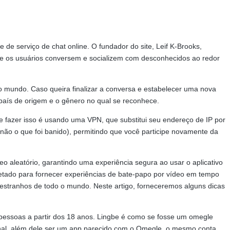
de serviço de chat online. O fundador do site, Leif K-Brooks,
 que os usuários conversem e socializem com desconhecidos ao redor
o mundo. Caso queira finalizar a conversa e estabelecer uma nova
u país de origem e o gênero no qual se reconhece.
e fazer isso é usando uma VPN, que substitui seu endereço de IP por
ão o que foi banido), permitindo que você participe novamente da
eo aleatório, garantindo uma experiência segura ao usar o aplicativo
ojetado para fornecer experiências de bate-papo por vídeo em tempo
estranhos de todo o mundo. Neste artigo, forneceremos alguns dicas
la pessoas a partir dos 18 anos. Lingbe é como se fosse um omegle
final, além dele ser um app parecido com o Omegle, o mesmo conta