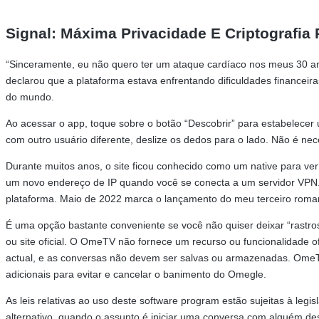
Signal: Máxima Privacidade E Criptografia 
“Sinceramente, eu não quero ter um ataque cardíaco nos meus 30 anos
declarou que a plataforma estava enfrentando dificuldades financeir
do mundo.
Ao acessar o app, toque sobre o botão “Descobrir” para estabelecer
com outro usuário diferente, deslize os dedos para o lado. Não é nec
Durante muitos anos, o site ficou conhecido como um native para ve
um novo endereço de IP quando você se conecta a um servidor VPN. I
plataforma. Maio de 2022 marca o lançamento do meu terceiro roma
É uma opção bastante conveniente se você não quiser deixar “rastros”
ou site oficial. O OmeTV não fornece um recurso ou funcionalidade o
actual, e as conversas não devem ser salvas ou armazenadas. OmeTV
adicionais para evitar e cancelar o banimento do Omegle.
As leis relativas ao uso deste software program estão sujeitas à leg
alternativo, quando o assunto é iniciar uma conversa com alguém de