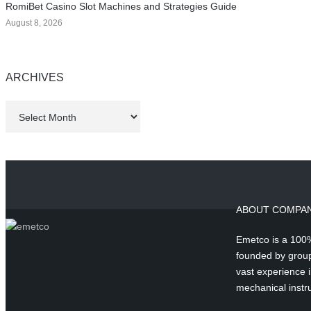
RomiBet Casino Slot Machines and Strategies Guide
August 8, 2026
ARCHIVES
Archives
ABOUT COMPA
Emetco is a 100%
founded by group
vast experience in
mechanical instr