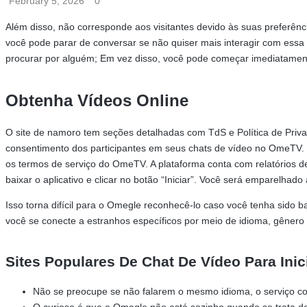
February 5, 2026
0
Além disso, não corresponde aos visitantes devido às suas preferên
você pode parar de conversar se não quiser mais interagir com essa 
procurar por alguém; Em vez disso, você pode começar imediatame
Obtenha Vídeos Online
O site de namoro tem seções detalhadas com TdS e Política de Privaci
consentimento dos participantes em seus chats de vídeo no OmeTV. Gr
os termos de serviço do OmeTV. A plataforma conta com relatórios de
baixar o aplicativo e clicar no botão “Iniciar”. Você será emparelh
Isso torna difícil para o Omegle reconhecê-lo caso você tenha sido 
você se conecte a estranhos específicos por meio de idioma, gênero e
Sites Populares De Chat De Vídeo Para Ini
Não se preocupe se não falarem o mesmo idioma, o serviço c