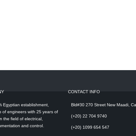
NY
CONTACT INFO
 Egyptian establishment,
Bld#30 270 Street New Maadi, Ca
 of engineers with 25 years of
(+20) 22 704 9740
 the field of electrical,
umentation and control.
(+20) 1099 654 547