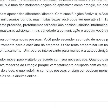
 OmeTV é uma das melhores opções de aplicativos como omegle, ele po
am apesar dos diferentes idiomas. Com suas funções flexíveis, o Azar
e mil usuários por dia, mas muitas vezes você pode ver que até 71 mil
 este processo, pretendemos fornecer aos nossos usuários informaçõe
s máscaras adicionam mais variedade à comunicação e ajudam você a m
u conheça novas pessoas. Você pode esconder seu rosto de novos par
ferramenta para o cotidiano da empresa. O site tenta emparelhar um 
tomaticamente. Um recurso interessante para muitos é a autodestruiçã
dor móvel para visitá-lo de acordo com sua necessidade. Quando qui
ativa moderna ao Omegle porque vem totalmente equipado com os recu
da de vídeo, o que redefiniu como as pessoas enviam ou recebem mens
los seus direitos online.