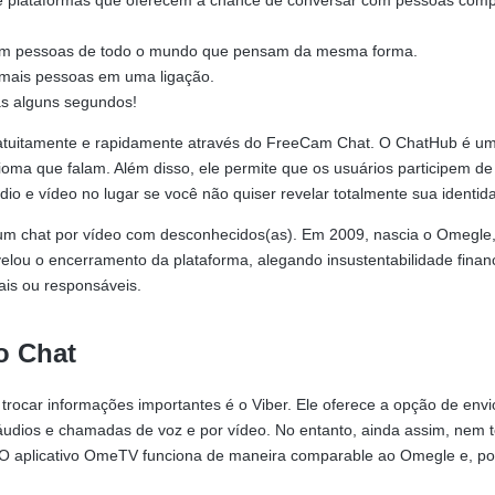
de plataformas que oferecem a chance de conversar com pessoas com
ja com pessoas de todo o mundo que pensam da mesma forma.
r mais pessoas em uma ligação.
as alguns segundos!
gratuitamente e rapidamente através do FreeCam Chat. O ChatHub é um
ma que falam. Além disso, ele permite que os usuários participem de 
io e vídeo no lugar se você não quiser revelar totalmente sua identid
um chat por vídeo com desconhecidos(as). Em 2009, nascia o Omegle,
lou o encerramento da plataforma, alegando insustentabilidade financ
ais ou responsáveis.
o Chat
 trocar informações importantes é o Viber. Ele oferece a opção de en
, áudios e chamadas de voz e por vídeo. No entanto, ainda assim, nem
o. O aplicativo OmeTV funciona de maneira comparable ao Omegle e, p