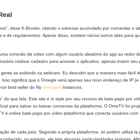
Real
”, disse K-Brooks, citando o estresse acumulado por comandar o site 
as e de regulamentos. Apesar disso, existem vários outros sites para
 uma conexão de vídeo com algum usuário aleatório do app ao redor d
essário realizar cadastro para acessar o aplicativo, apenas inserir se
r gente se exibindo na webcam. Eu descobri que a maneira mais fácil d
sso significa que o Omegle verá apenas seu novo endereço de IP (e n
nce best-seller do Ny
omeagoe
Instances.
 do que fala. Este site é in style por seu recurso de bate-papo por víd
ficial para salvar ou baixar conversas da plataforma. O OmeTV foi pr
 é online bate-papo por vídeo plataforma que conecta usuários com 
islação de cada país. Segundo a própria plataforma, só podem utilizá-
sconhecido, no entanto, ele tem algumas particularidades próprias. A