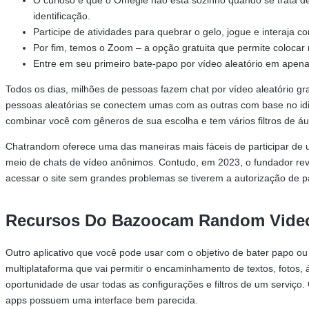
O curioso é que o Omegle não está sozinho quando se trata 
identificação.
Participe de atividades para quebrar o gelo, jogue e intera
Por fim, temos o Zoom – a opção gratuita que permite coloca
Entre em seu primeiro bate-papo por vídeo aleatório em apen
Todos os dias, milhões de pessoas fazem chat por vídeo aleatório 
pessoas aleatórias se conectem umas com as outras com base no idio
combinar você com gêneros de sua escolha e tem vários filtros de áud
Chatrandom oferece uma das maneiras mais fáceis de participar de 
meio de chats de vídeo anônimos. Contudo, em 2023, o fundador reve
acessar o site sem grandes problemas se tiverem a autorização de p
Recursos Do Bazoocam Random Vide
Outro aplicativo que você pode usar com o objetivo de bater papo ou
multiplataforma que vai permitir o encaminhamento de textos, fotos
oportunidade de usar todas as configurações e filtros de um serviç
apps possuem uma interface bem parecida.