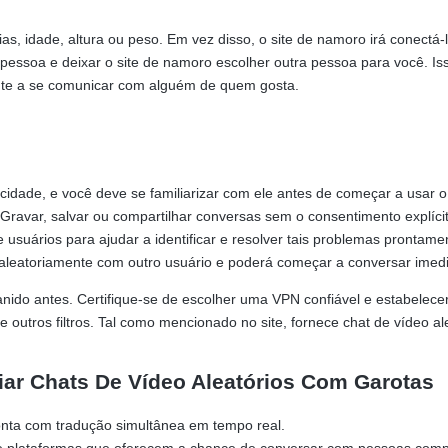
cias, idade, altura ou peso. Em vez disso, o site de namoro irá cone
pessoa e deixar o site de namoro escolher outra pessoa para você. Iss
nte a se comunicar com alguém de quem gosta.
dade, e você deve se familiarizar com ele antes de começar a usar o s
avar, salvar ou compartilhar conversas sem o consentimento explícito 
 usuários para ajudar a identificar e resolver tais problemas prontam
ado aleatoriamente com outro usuário e poderá começar a conversar ime
banido antes. Certifique-se de escolher uma VPN confiável e estabelec
 outros filtros. Tal como mencionado no site, fornece chat de vídeo a
ciar Chats De Vídeo Aleatórios Com Garotas
onta com tradução simultânea em tempo real.