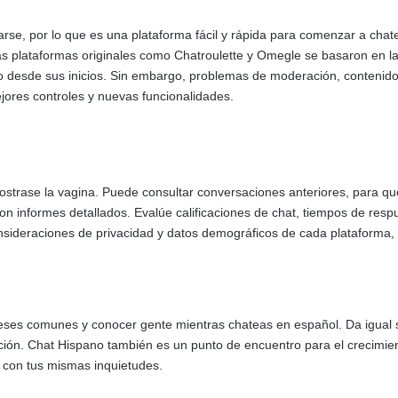
rarse, por lo que es una plataforma fácil y rápida para comenzar a chat
s plataformas originales como Chatroulette y Omegle se basaron en la 
desde sus inicios. Sin embargo, problemas de moderación, contenido in
ores controles y nuevas funcionalidades.
mostrase la vagina. Puede consultar conversaciones anteriores, para q
n informes detallados. Evalúe calificaciones de chat, tiempos de respu
sideraciones de privacidad y datos demográficos de cada plataforma, 
reses comunes y conocer gente mientras chateas en español. Da igual si
ación. Chat Hispano también es un punto de encuentro para el crecimient
 con tus mismas inquietudes.