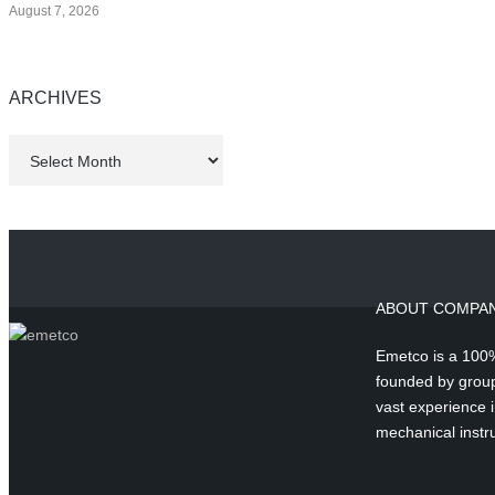
August 7, 2026
ARCHIVES
Archives
ABOUT COMPA
Emetco is a 100%
founded by group
vast experience in
mechanical instr