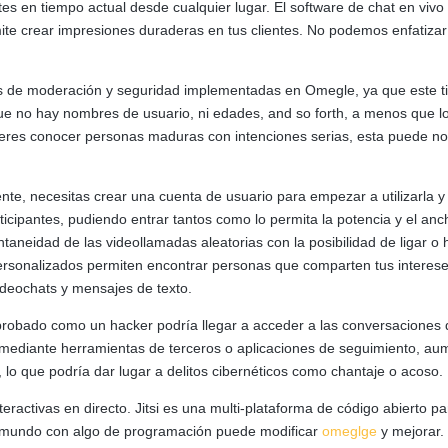
tes en tiempo actual desde cualquier lugar. El software de chat en vivo
mite crear impresiones duraderas en tus clientes. No podemos enfatizar
s de moderación y seguridad implementadas en Omegle, ya que este ti
 que no hay nombres de usuario, ni edades, and so forth, a menos que lo
eres conocer personas maduras con intenciones serias, esta puede no
nte, necesitas crear una cuenta de usuario para empezar a utilizarla y
ticipantes, pudiendo entrar tantos como lo permita la potencia y el an
aneidad de las videollamadas aleatorias con la posibilidad de ligar 
personalizados permiten encontrar personas que comparten tus interes
 videochats y mensajes de texto.
mprobado como un hacker podría llegar a acceder a las conversaciones 
s mediante herramientas de terceros o aplicaciones de seguimiento, au
 lo que podría dar lugar a delitos cibernéticos como chantaje o acoso.
ractivas en directo. Jitsi es una multi-plataforma de código abierto p
 el mundo con algo de programación puede modificar
omeglge
y mejorar.