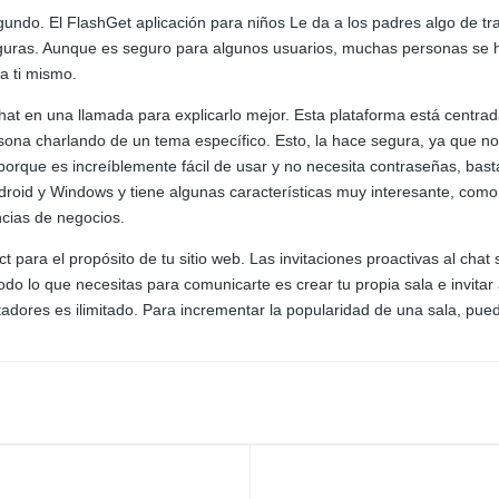
ndo. El FlashGet aplicación para niños Le da a los padres algo de tr
seguras. Aunque es seguro para algunos usuarios, muchas personas se 
a ti mismo.
hat en una llamada para explicarlo mejor. Esta plataforma está centrad
rsona charlando de un tema específico. Esto, la hace segura, ya que no 
rque es increíblemente fácil de usar y no necesita contraseñas, basta 
droid y Windows y tiene algunas características muy interesante, como 
ncias de negocios.
t para el propósito de tu sitio web. Las invitaciones proactivas al cha
Todo lo que necesitas para comunicarte es crear tu propia sala e invita
dores es ilimitado. Para incrementar la popularidad de una sala, pued