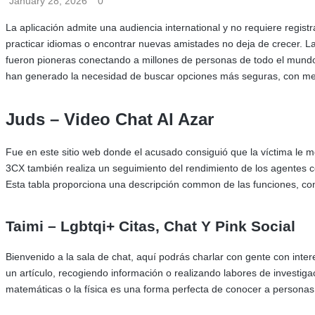
January 28, 2026
0
La aplicación admite una audiencia international y no requiere regist
practicar idiomas o encontrar nuevas amistades no deja de crecer. La
fueron pioneras conectando a millones de personas de todo el mundo 
han generado la necesidad de buscar opciones más seguras, con mej
Juds – Video Chat Al Azar
Fue en este sitio web donde el acusado consiguió que la víctima le 
3CX también realiza un seguimiento del rendimiento de los agentes co
Esta tabla proporciona una descripción common de las funciones, con
Taimi – Lgbtqi+ Citas, Chat Y Pink Social
Bienvenido a la sala de chat, aquí podrás charlar con gente con inte
un artículo, recogiendo información o realizando labores de investig
matemáticas o la física es una forma perfecta de conocer a personas