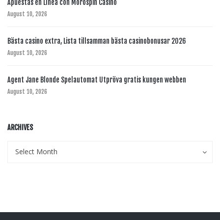
Apuestas en Línea con Morospin Casino
August 10, 2026
Bästa casino extra, Lista tillsamman bästa casinobonusar 2026
August 10, 2026
Agent Jane Blonde Spelautomat Utpröva gratis kungen webben
August 10, 2026
ARCHIVES
Archives
Archives
Select Month