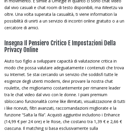
in movimento. È simile a Omegle in quanto ci sono chat video
dal vivo casuali e chat room di testo disponibili, ma iMeetzu va
oltre. Una volta superata la casualità, ti viene information la
possibilità di unirti a un servizio di incontri online gratuito o a un
cercatore di amici.
Insegna Il Pensiero Critico E Impostazioni Della
Privacy Online
Aiuto tuo figlio a sviluppare capacità di valutazione critica in
modo che possa valutare adeguatamente i contenuti che trova
su Internet. Se stai cercando un servizio che soddisfi tutte le
esigenze degli utenti moderni, devi provare la nostra chat
roulette, che miglioriamo costantemente per rimanere leader
tra le chat video dal vivo con le donne. I piani premium
sbloccano funzionalità come like illimitati, visualizzazione di tutti
i like ricevuti, filtri avanzati, raccomandazioni migliorate e la
funzione “Salta la fila”. Acquisti aggiuntivi includono i Enhance
(14,99 € per 24 ore) e le Rose, che costano tra 1,39 € e 2,66 €
ciascuna. Il matching si basa esclusivamente sulla