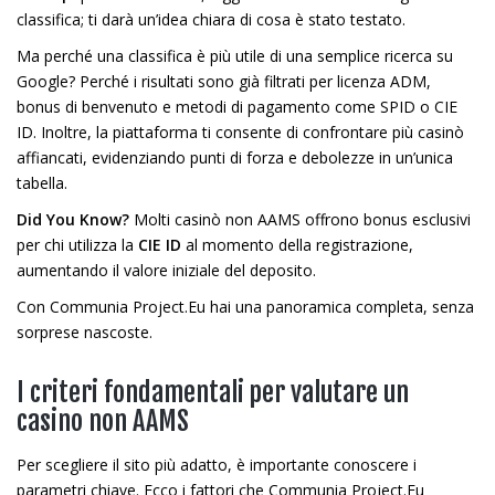
classifica; ti darà un’idea chiara di cosa è stato testato.
Ma perché una classifica è più utile di una semplice ricerca su
Google? Perché i risultati sono già filtrati per licenza ADM,
bonus di benvenuto e metodi di pagamento come SPID o CIE
ID. Inoltre, la piattaforma ti consente di confrontare più casinò
affiancati, evidenziando punti di forza e debolezze in un’unica
tabella.
Did You Know?
Molti casinò non AAMS offrono bonus esclusivi
per chi utilizza la
CIE ID
al momento della registrazione,
aumentando il valore iniziale del deposito.
Con Communia Project.Eu hai una panoramica completa, senza
sorprese nascoste.
I criteri fondamentali per valutare un
casino non AAMS
Per scegliere il sito più adatto, è importante conoscere i
parametri chiave. Ecco i fattori che Communia Project.Eu