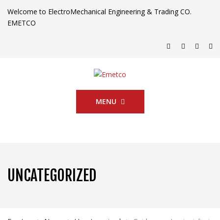
Welcome to ElectroMechanical Engineering & Trading CO.
EMETCO
MENU
UNCATEGORIZED