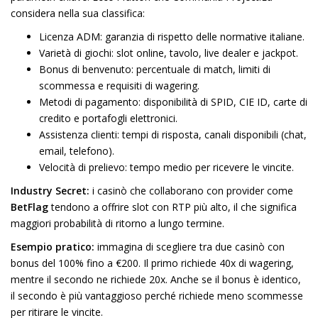
considera nella sua classifica:
Licenza ADM: garanzia di rispetto delle normative italiane.
Varietà di giochi: slot online, tavolo, live dealer e jackpot.
Bonus di benvenuto: percentuale di match, limiti di
scommessa e requisiti di wagering.
Metodi di pagamento: disponibilità di SPID, CIE ID, carte di
credito e portafogli elettronici.
Assistenza clienti: tempi di risposta, canali disponibili (chat,
email, telefono).
Velocità di prelievo: tempo medio per ricevere le vincite.
Industry Secret:
i casinò che collaborano con provider come
BetFlag
tendono a offrire slot con RTP più alto, il che significa
maggiori probabilità di ritorno a lungo termine.
Esempio pratico:
immagina di scegliere tra due casinò con
bonus del 100% fino a €200. Il primo richiede 40x di wagering,
mentre il secondo ne richiede 20x. Anche se il bonus è identico,
il secondo è più vantaggioso perché richiede meno scommesse
per ritirare le vincite.