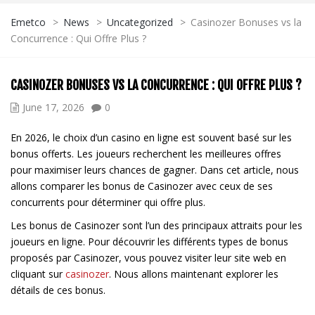
Emetco
>
News
>
Uncategorized
>
Casinozer Bonuses vs la
Concurrence : Qui Offre Plus ?
CASINOZER BONUSES VS LA CONCURRENCE : QUI OFFRE PLUS ?
June 17, 2026
0
En 2026, le choix d’un casino en ligne est souvent basé sur les
bonus offerts. Les joueurs recherchent les meilleures offres
pour maximiser leurs chances de gagner. Dans cet article, nous
allons comparer les bonus de Casinozer avec ceux de ses
concurrents pour déterminer qui offre plus.
Les bonus de Casinozer sont l’un des principaux attraits pour les
joueurs en ligne. Pour découvrir les différents types de bonus
proposés par Casinozer, vous pouvez visiter leur site web en
cliquant sur
casinozer
. Nous allons maintenant explorer les
détails de ces bonus.