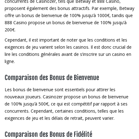
concurrents de Casinozer, tels que Betway et 888 Casino,
proposent également des bonus attractifs. Par exemple, Betway
offre un bonus de bienvenue de 100% jusqu’à 1000€, tandis que
888 Casino propose un bonus de bienvenue de 100% jusqu’à
200€.
Cependant, il est important de noter que les conditions et les
exigences de jeu varient selon les casinos. Il est donc crucial de
lire les conditions générales avant de s’inscrire sur un casino en
ligne.
Comparaison des Bonus de Bienvenue
Les bonus de bienvenue sont essentiels pour attirer les
nouveaux joueurs. Casinozer propose un bonus de bienvenue
de 100% jusqu’à 500€, ce qui est compétitif par rapport à ses
concurrents. Cependant, certaines conditions, telles que les
exigences de jeu et les délais de retrait, peuvent varier.
Comparaison des Bonus de Fidélité