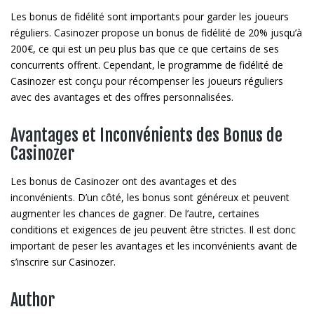
Les bonus de fidélité sont importants pour garder les joueurs
réguliers. Casinozer propose un bonus de fidélité de 20% jusqu’à
200€, ce qui est un peu plus bas que ce que certains de ses
concurrents offrent. Cependant, le programme de fidélité de
Casinozer est conçu pour récompenser les joueurs réguliers
avec des avantages et des offres personnalisées.
Avantages et Inconvénients des Bonus de
Casinozer
Les bonus de Casinozer ont des avantages et des
inconvénients. D’un côté, les bonus sont généreux et peuvent
augmenter les chances de gagner. De l’autre, certaines
conditions et exigences de jeu peuvent être strictes. Il est donc
important de peser les avantages et les inconvénients avant de
s’inscrire sur Casinozer.
Author