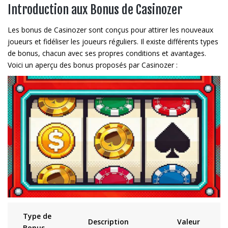
Introduction aux Bonus de Casinozer
Les bonus de Casinozer sont conçus pour attirer les nouveaux
joueurs et fidéliser les joueurs réguliers. Il existe différents types
de bonus, chacun avec ses propres conditions et avantages.
Voici un aperçu des bonus proposés par Casinozer :
Type de
Description
Valeur
Bonus