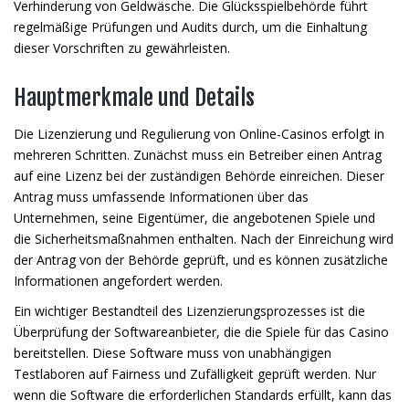
Verhinderung von Geldwäsche. Die Glücksspielbehörde führt
regelmäßige Prüfungen und Audits durch, um die Einhaltung
dieser Vorschriften zu gewährleisten.
Hauptmerkmale und Details
Die Lizenzierung und Regulierung von Online-Casinos erfolgt in
mehreren Schritten. Zunächst muss ein Betreiber einen Antrag
auf eine Lizenz bei der zuständigen Behörde einreichen. Dieser
Antrag muss umfassende Informationen über das
Unternehmen, seine Eigentümer, die angebotenen Spiele und
die Sicherheitsmaßnahmen enthalten. Nach der Einreichung wird
der Antrag von der Behörde geprüft, und es können zusätzliche
Informationen angefordert werden.
Ein wichtiger Bestandteil des Lizenzierungsprozesses ist die
Überprüfung der Softwareanbieter, die die Spiele für das Casino
bereitstellen. Diese Software muss von unabhängigen
Testlaboren auf Fairness und Zufälligkeit geprüft werden. Nur
wenn die Software die erforderlichen Standards erfüllt, kann das