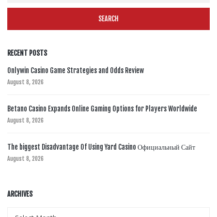
RECENT POSTS
Onlywin Casino Game Strategies and Odds Review
August 8, 2026
Betano Casino Expands Online Gaming Options for Players Worldwide
August 8, 2026
The biggest Disadvantage Of Using Yard Casino Официальный Сайт
August 8, 2026
ARCHIVES
Archives
Archives