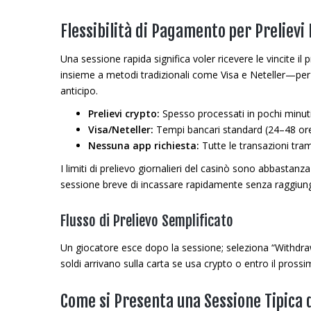
Flessibilità di Pagamento per Prelievi 
Una sessione rapida significa voler ricevere le vincite 
insieme a metodi tradizionali come Visa e Neteller—per fac
anticipo.
Prelievi crypto:
Spesso processati in pochi minuti
Visa/Neteller:
Tempi bancari standard (24–48 ore
Nessuna app richiesta:
Tutte le transazioni trami
I limiti di prelievo giornalieri del casinò sono abbastan
sessione breve di incassare rapidamente senza raggiunger
Flusso di Prelievo Semplificato
Un giocatore esce dopo la sessione; seleziona “Withdraw”
soldi arrivano sulla carta se usa crypto o entro il pross
Come si Presenta una Sessione Tipica d