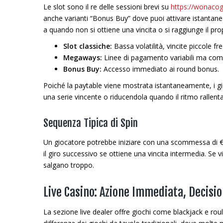
Le slot sono il re delle sessioni brevi su
https://wonacogi
anche varianti “Bonus Buy” dove puoi attivare istantan
a quando non si ottiene una vincita o si raggiunge il prop
Slot classiche:
Bassa volatilità, vincite piccole fre
Megaways:
Linee di pagamento variabili ma com
Bonus Buy:
Accesso immediato ai round bonus.
Poiché la paytable viene mostrata istantaneamente, i
una serie vincente o riducendola quando il ritmo rallenta
Sequenza Tipica di Spin
Un giocatore potrebbe iniziare con una scommessa di €1 
il giro successivo se ottiene una vincita intermedia. Se 
salgano troppo.
Live Casino: Azione Immediata, Decisio
La sezione live dealer offre giochi come blackjack e rou