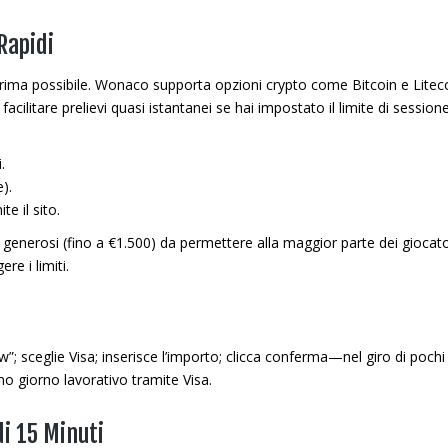
Rapidi
il prima possibile. Wonaco supporta opzioni crypto come Bitcoin e Litec
ilitare prelievi quasi istantanei se hai impostato il limite di sessione
.
).
te il sito.
za generosi (fino a €1.500) da permettere alla maggior parte dei giocato
e i limiti.
; sceglie Visa; inserisce l’importo; clicca conferma—nel giro di pochi 
imo giorno lavorativo tramite Visa.
i 15 Minuti