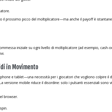
catore.
no il prossimo picco del moltiplicatore—ma anche il payoff è istantan
ommessa iniziale su ogni livello di moltiplicatore (ad esempio, cash-o
vi.
idi in Movimento
hone e tablet—una necessità per i giocatori che vogliono colpire il 
versione mobile riduce il disordine: solo i pulsanti essenziali sono vis
el browser.
spin.