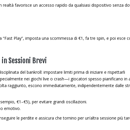
 realtà favorisce un accesso rapido da qualsiasi dispositivo senza d
ia “Fast Play”, imposta una scommessa di €1, fa tre spin, e poi esce 
 in Sessioni Brevi
iplinata del bankroll: impostare limiti prima di iniziare e rispettarli
ialmente nei giochi live o crash—i giocatori spesso pianificano in a
olta raggiunto, escono immediatamente, indipendentemente dalle str
sempio, €1–€5), per evitare grandi oscillazioni.
llo emotivo.
nseguire le perdite e assicura che tornino per un’altra sessione più tar