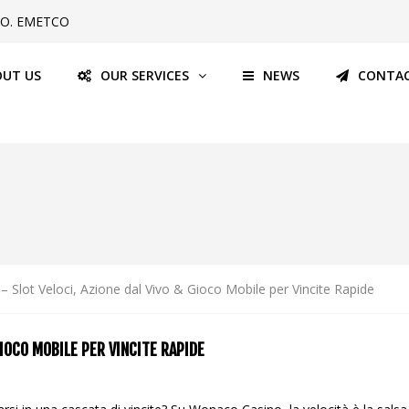
 CO. EMETCO
OUT US
OUR SERVICES
NEWS
CONTAC
 Slot Veloci, Azione dal Vivo & Gioco Mobile per Vincite Rapide
IOCO MOBILE PER VINCITE RAPIDE