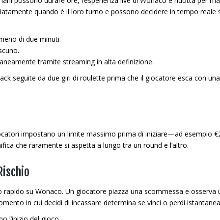
e mani possono durare ore, l’esperienza live di Wonaco è ridotta per m
ediatamente quando è il loro turno e possono decidere in tempo reale 
meno di due minuti.
ascuno.
neamente tramite streaming in alta definizione.
ck seguite da due giri di roulette prima che il giocatore esca con una
iocatori impostano un limite massimo prima di iniziare—ad esempio 
fica che raramente si aspetta a lungo tra un round e l’altro.
Rischio
ioco rapido su Wonaco. Un giocatore piazza una scommessa e osserva 
momento in cui decidi di incassare determina se vinci o perdi istantan
 l’inizio del gioco.