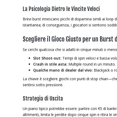
La Psicologia Dietro le Vincite Veloci
Brevi burst innescano picchi di dopamina simili ai loop di
istantanea; di conseguenza, i giocatori si sentono sod
Scegliere il Gioco Giusto per un Burst 
Se cerchi qualcosa che si adatti in cinque minuti o meno, 
Slot Shoot‑out:
Tempi di spin veloci e bassa volat
Crash in stile asta:
Multiple round in un minuto.
Qualche mano di dealer dal vivo:
Blackjack o ro
La chiave è scegliere giochi con punti di stop chiari
sentirsi sotto pressione.
Strategia di Uscita
Un piano tipico potrebbe essere: partire con €5 di bankro
altrimenti, limita le perdite dopo cinque spin e ritira le v