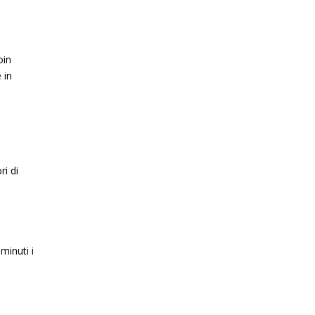
oin
 in
ri di
minuti i