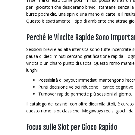
Ti sei mai chiesto come pochi minuti possano trasformar
per i giocatori che desiderano brividi istantanei senza l
burst: pochi clic, una spin o una mano di carte, e il ris
Questo è esattamente il tipo di ambiente che attrae gio
Perché le Vincite Rapide Sono Import
Sessioni brevi e ad alta intensità sono tutte incentrate
pausa di dieci minuti cercano gratificazione rapida—o
vincita o un chiaro punto di uscita. Questo ritmo mantie
lunghi.
Possibilità di payout immediati mantengono l’ecci
Punti decisione veloci riducono il carico cognitivo.
Turnover rapido permette più sessioni al giorno.
Il catalogo del casinò, con oltre diecimila titoli, è cura
questo ritmo: slot classiche, Megaways reels, giochi da t
Focus sulle Slot per Gioco Rapido