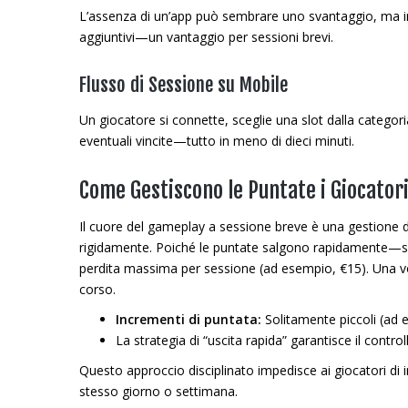
L’assenza di un’app può sembrare uno svantaggio, ma in
aggiuntivi—un vantaggio per sessioni brevi.
Flusso di Sessione su Mobile
Un giocatore si connette, sceglie una slot dalla categor
eventuali vincite—tutto in meno di dieci minuti.
Come Gestiscono le Puntate i Giocatori
Il cuore del gameplay a sessione breve è una gestione disc
rigidamente. Poiché le puntate salgono rapidamente—spec
perdita massima per sessione (ad esempio, €15). Una v
corso.
Incrementi di puntata:
Solitamente piccoli (ad e
La strategia di “uscita rapida” garantisce il contro
Questo approccio disciplinato impedisce ai giocatori di i
stesso giorno o settimana.