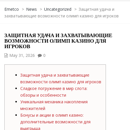
Emetco
>
News
>
Uncategorized
>
Защитная удача и
захватывающие возможности олимп казино для игроков
ЗАЩИТНАЯ УДАЧА И ЗАХВАТЫВАЮЩИЕ
ВОЗМОЖНОСТИ ОЛИМП КАЗИНО ДЛЯ
ИГРОКОВ
May 31, 2026
0
Защитная удача и захватывающие
возможности олимп казино для игроков
Сладкое погружение в мир слота:
обзоры и особенности
Уникальная механика накопления
множителей
Бонусы и акции в олимп казино:
дополнительные возможности для
выигрыша