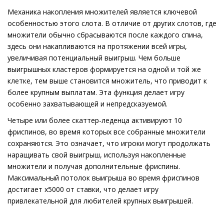
Механика накопления множителей является ключевой
особенностью этого слота. В отличие от других слотов, где
множители обычно сбрасываются после каждого спина,
здесь они накапливаются на протяжении всей игры,
увеличивая потенциальный выигрыш. Чем больше
выигрышных кластеров формируется на одной и той же
клетке, тем выше становится множитель, что приводит к
более крупным выплатам. Эта функция делает игру
особенно захватывающей и непредсказуемой.
Четыре или более скаттер-леденца активируют 10
фриспинов, во время которых все собранные множители
сохраняются. Это означает, что игроки могут продолжать
наращивать свой выигрыш, используя накопленные
множители и получая дополнительные фриспины.
Максимальный потолок выигрыша во время фриспинов
достигает x5000 от ставки, что делает игру
привлекательной для любителей крупных выигрышей.