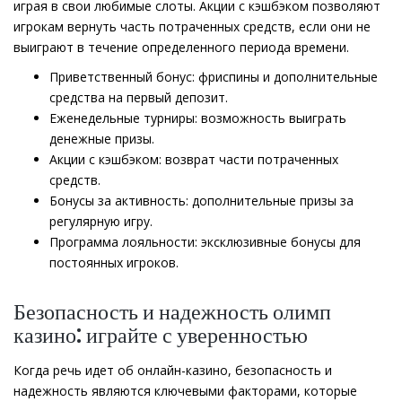
играя в свои любимые слоты. Акции с кэшбэком позволяют
игрокам вернуть часть потраченных средств, если они не
выиграют в течение определенного периода времени.
Приветственный бонус: фриспины и дополнительные
средства на первый депозит.
Еженедельные турниры: возможность выиграть
денежные призы.
Акции с кэшбэком: возврат части потраченных
средств.
Бонусы за активность: дополнительные призы за
регулярную игру.
Программа лояльности: эксклюзивные бонусы для
постоянных игроков.
Безопасность и надежность олимп
казино: играйте с уверенностью
Когда речь идет об онлайн-казино, безопасность и
надежность являются ключевыми факторами, которые