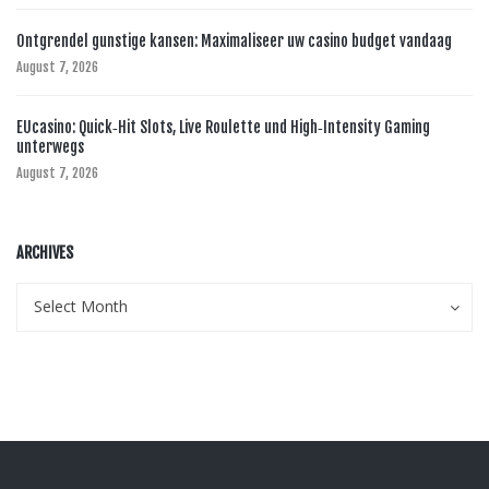
Ontgrendel gunstige kansen: Maximaliseer uw casino budget vandaag
August 7, 2026
EUcasino: Quick‑Hit Slots, Live Roulette und High‑Intensity Gaming
unterwegs
August 7, 2026
ARCHIVES
Archives
Archives
Select Month