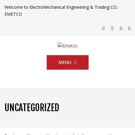
Welcome to ElectroMechanical Engineering & Trading CO.
EMETCO
MENU
UNCATEGORIZED