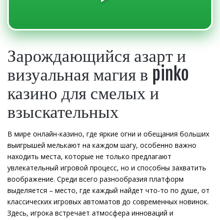
Зарождающийся азарт и
визуальная магия в pinko
казино для смелых и
взыскательных
В мире онлайн-казино, где яркие огни и обещания больших
выигрышей мелькают на каждом шагу, особенно важно
находить места, которые не только предлагают
увлекательный игровой процесс, но и способны захватить
воображение. Среди всего разнообразия платформ
выделяется
– место, где каждый найдет что-то по душе, от
классических игровых автоматов до современных новинок.
Здесь, игрока встречает атмосфера инноваций и