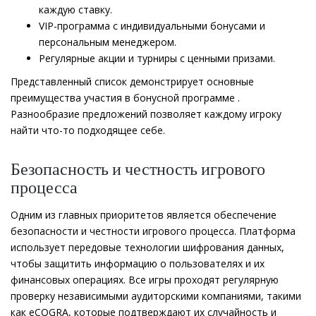
каждую ставку.
VIP-программа с индивидуальными бонусами и
персональным менеджером.
Регулярные акции и турниры с ценными призами.
Представленный список демонстрирует основные
преимущества участия в бонусной программе
.
Разнообразие предложений позволяет каждому игроку
найти что-то подходящее себе.
Безопасность и честность игрового
процесса
Одним из главных приоритетов
является обеспечение
безопасности и честности игрового процесса. Платформа
использует передовые технологии шифрования данных,
чтобы защитить информацию о пользователях и их
финансовых операциях. Все игры проходят регулярную
проверку независимыми аудиторскими компаниями, такими
как eCOGRA, которые подтверждают их случайность и