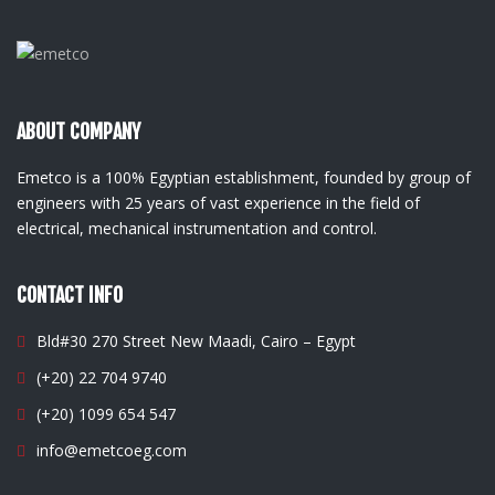
ABOUT COMPANY
Emetco is a 100% Egyptian establishment, founded by group of
engineers with 25 years of vast experience in the field of
electrical, mechanical instrumentation and control.
CONTACT INFO
Bld#30 270 Street New Maadi, Cairo – Egypt
(+20) 22 704 9740
(+20) 1099 654 547
info@emetcoeg.com