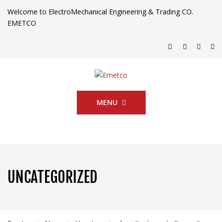
Welcome to ElectroMechanical Engineering & Trading CO.
EMETCO
MENU
UNCATEGORIZED