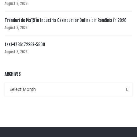
August 8, 2026
Trenduri de Piață în Industria Casinourilor Online din România în 2026
August 8, 2026
test-1786172287-5800
August 8, 2026
ARCHIVES
Archives
Archives
Select Month