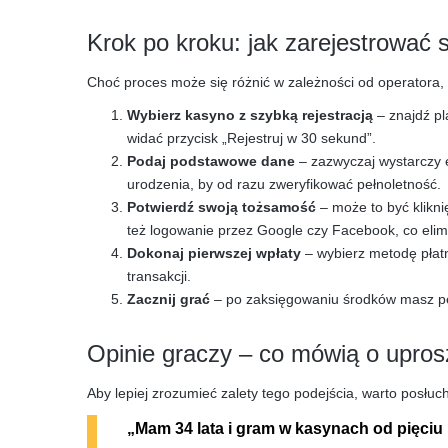
Krok po kroku: jak zarejestrować 
Choć proces może się różnić w zależności od operatora, 
Wybierz kasyno z szybką rejestracją
– znajdź pl
widać przycisk „Rejestruj w 30 sekund”.
Podaj podstawowe dane
– zazwyczaj wystarczy e
urodzenia, by od razu zweryfikować pełnoletność.
Potwierdź swoją tożsamość
– może to być klikni
też logowanie przez Google czy Facebook, co elimi
Dokonaj pierwszej wpłaty
– wybierz metodę płatn
transakcji.
Zacznij grać
– po zaksięgowaniu środków masz peł
Opinie graczy – co mówią o uprosz
Aby lepiej zrozumieć zalety tego podejścia, warto posłuc
„Mam 34 lata i gram w kasynach od pięciu la