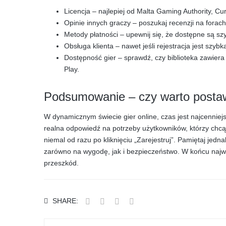
Licencja – najlepiej od Malta Gaming Authority, Cu
Opinie innych graczy – poszukaj recenzji na forac
Metody płatności – upewnij się, że dostępne są sz
Obsługa klienta – nawet jeśli rejestracja jest sz
Dostępność gier – sprawdź, czy biblioteka zawier
Play.
Podsumowanie – czy warto postaw
W dynamicznym świecie gier online, czas jest najcenniej
realna odpowiedź na potrzeby użytkowników, którzy chcą
niemal od razu po kliknięciu „Zarejestruj”. Pamiętaj jed
zarówno na wygodę, jak i bezpieczeństwo. W końcu najwa
przeszkód.
SHARE: