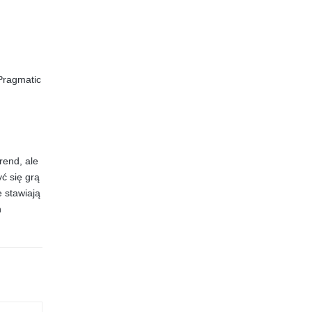
Pragmatic
rend, ale
ć się grą
e stawiają
h