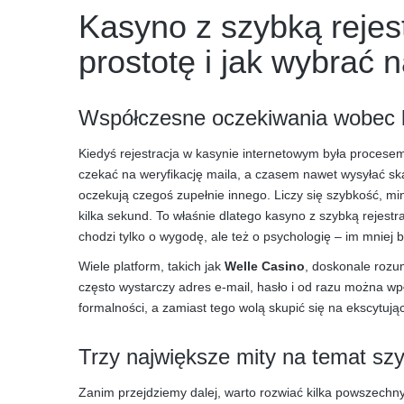
Kasyno z szybką rejes
prostotę i jak wybrać 
Współczesne oczekiwania wobec l
Kiedyś rejestracja w kasynie internetowym była proces
czekać na weryfikację maila, a czasem nawet wysyłać sk
oczekują czegoś zupełnie innego. Liczy się szybkość, mini
kilka sekund. To właśnie dlatego kasyno z szybką rejestr
chodzi tylko o wygodę, ale też o psychologię – im mniej b
Wiele platform, takich jak
Welle Casino
, doskonale rozu
często wystarczy adres e-mail, hasło i od razu można wpł
formalności, a zamiast tego wolą skupić się na ekscytują
Trzy największe mity na temat szyb
Zanim przejdziemy dalej, warto rozwiać kilka powszech