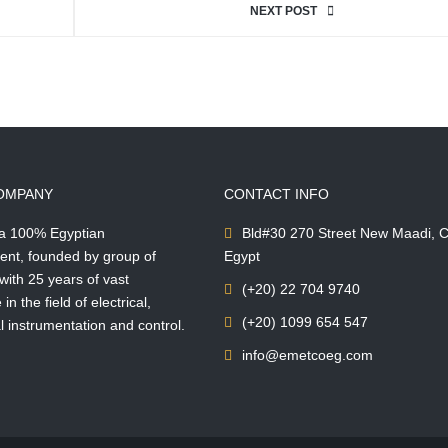
NEXT POST
OMPANY
CONTACT INFO
 a 100% Egyptian
Bld#30 270 Street New Maadi, C
ent, founded by group of
Egypt
with 25 years of vast
(+20) 22 704 9740
in the field of electrical,
(+20) 1099 654 547
 instrumentation and control.
info@emetcoeg.com