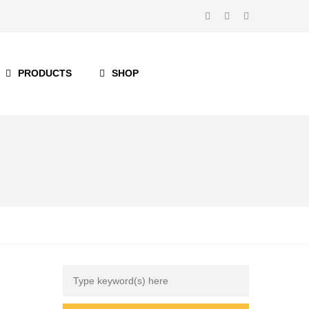
PRODUCTS
SHOP