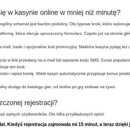
się w kasynie online w mniej niż minutę?
ogólny schemat jest bardzo podobny. Oto typowe kroki, które wykonuje
atformę, która oferuje uproszczony formularz. Często już na stronie gł
-mail, hasło i opcjonalnie kod promocyjny. Niektóre kasyna pytają też 
ęcie w link przesłany na e-mail lub wpisanie kodu SMS. Coraz popularni
nuje ten krok.
ości i wpisz kwotę. Wiele kasyn automatycznie przypisuje bonus powita
ny dostęp do katalogu gier, od slotów po gry stołowe na żywo.
czonej rejestracji?
hać samych użytkowników. Oto kilka przykładowych opinii:
t. Kiedyś rejestracja zajmowała mi 15 minut, a teraz dzięki 