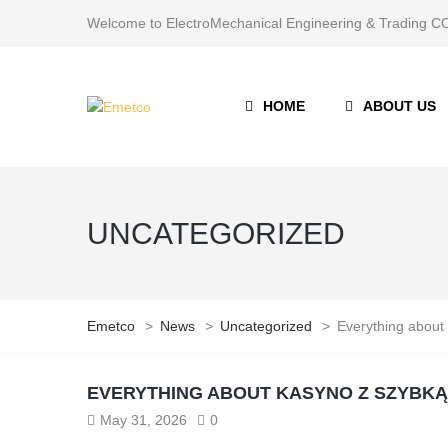
Welcome to ElectroMechanical Engineering & Trading
HOME
ABOUT US
UNCATEGORIZED
Emetco
>
News
>
Uncategorized
>
Everything about 
EVERYTHING ABOUT KASYNO Z SZYBK
May 31, 2026
0