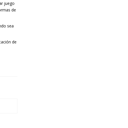
ar juego
normas de
ando sea
icación de