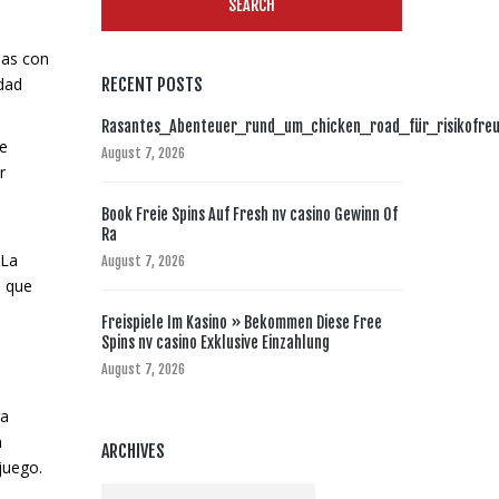
nas con
idad
RECENT POSTS
Rasantes_Abenteuer_rund_um_chicken_road_für_risikofre
de
August 7, 2026
r
Book Freie Spins Auf Fresh nv casino Gewinn Of
Ra
 La
August 7, 2026
s que
Freispiele Im Kasino » Bekommen Diese Free
Spins nv casino Exklusive Einzahlung
August 7, 2026
ra
a
ARCHIVES
 juego.
Archives