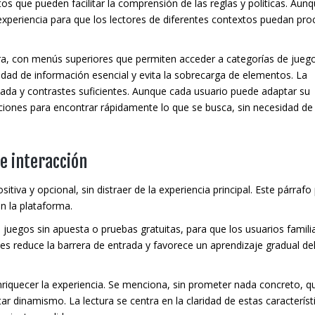
s que pueden facilitar la comprensión de las reglas y políticas. Aun
 experiencia para que los lectores de diferentes contextos puedan pro
ara, con menús superiores que permiten acceder a categorías de jueg
oridad de información esencial y evita la sobrecarga de elementos. La
opiada y contrastes suficientes. Aunque cada usuario puede adaptar su
cciones para encontrar rápidamente lo que se busca, sin necesidad de
e interacción
itiva y opcional, sin distraer de la experiencia principal. Este párraf
n la plataforma.
uegos sin apuesta o pruebas gratuitas, para que los usuarios famili
nes reduce la barrera de entrada y favorece un aprendizaje gradual de
nriquecer la experiencia. Se menciona, sin prometer nada concreto, q
 dinamismo. La lectura se centra en la claridad de estas característ