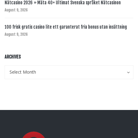
Nätcasino 2026 » Mäta 40+ Ultimat Svenska språket Nätcasinon
August 9, 2026
100 frisk gratis casino lite ett garanterat fria bonus utan insättning
August 9, 2026
ARCHIVES
Archives
Archives
Select Month