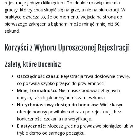
rejestrację jednym kliknięciem. To idealne rozwiązanie dla
graczy, którzy chcą skupić się na grze, a nie na biurokracji. W
praktyce oznacza to, że od momentu wejścia na stronę do
pierwszego zakręcenia bębnami może minąć mniej niż 60
sekund.
Korzyści z Wyboru Uproszczonej Rejestracji
Zalety, które Docenisz:
Oszczędność czasu:
Rejestracja trwa dosłownie chwilę,
co pozwala szybko przejść do przyjemności.
Mniej formalności:
Nie musisz podawać zbędnych
danych, takich jak pełny adres zamieszkania.
Natychmiastowy dostęp do bonusów:
Wiele kasyn
oferuje bonusy powitalne od razu po rejestracji, bez
konieczności czekania na weryfikację.
Elastyczność:
Możesz grać na prawdziwe pieniądze lub w
trybie demo od samego początku.