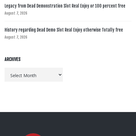
Legacy from Dead Demonstration Slot Real Enjoy or 100 percent free
August 7, 2026
History regarding Dead Demo Slot Real Enjoy otherwise Totally free
August 7, 2026
ARCHIVES
Archives