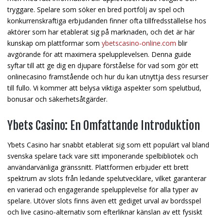
tryggare. Spelare som söker en bred portfölj av spel och
konkurrenskraftiga erbjudanden finner ofta tillfredsställelse hos
aktörer som har etablerat sig på marknaden, och det är här
kunskap om plattformar som
ybetscasino-online.com
blir
avgörande för att maximera spelupplevelsen. Denna guide
syftar till att ge dig en djupare förståelse för vad som gör ett
onlinecasino framstående och hur du kan utnyttja dess resurser
till fullo. Vi kommer att belysa viktiga aspekter som spelutbud,
bonusar och säkerhetsåtgärder.
Ybets Casino: En Omfattande Introduktion
Ybets Casino har snabbt etablerat sig som ett populärt val bland
svenska spelare tack vare sitt imponerande spelbibliotek och
användarvänliga gränssnitt. Plattformen erbjuder ett brett
spektrum av slots från ledande spelutvecklare, vilket garanterar
en varierad och engagerande spelupplevelse för alla typer av
spelare. Utöver slots finns även ett gediget urval av bordsspel
och live casino-alternativ som efterliknar känslan av ett fysiskt