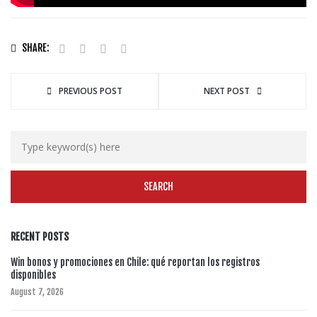
SHARE:
PREVIOUS POST
NEXT POST
RECENT POSTS
Win bonos y promociones en Chile: qué reportan los registros
disponibles
August 7, 2026