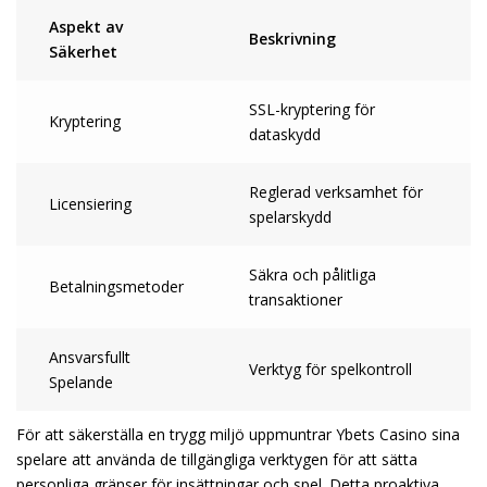
Aspekt av
Beskrivning
Säkerhet
SSL-kryptering för
Kryptering
dataskydd
Reglerad verksamhet för
Licensiering
spelarskydd
Säkra och pålitliga
Betalningsmetoder
transaktioner
Ansvarsfullt
Verktyg för spelkontroll
Spelande
För att säkerställa en trygg miljö uppmuntrar Ybets Casino sina
spelare att använda de tillgängliga verktygen för att sätta
personliga gränser för insättningar och spel. Detta proaktiva