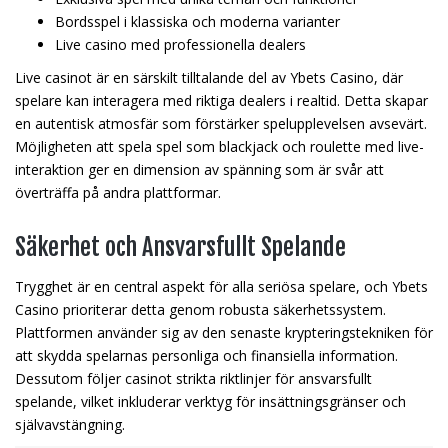
Bordsspel i klassiska och moderna varianter
Live casino med professionella dealers
Live casinot är en särskilt tilltalande del av Ybets Casino, där
spelare kan interagera med riktiga dealers i realtid. Detta skapar
en autentisk atmosfär som förstärker spelupplevelsen avsevärt.
Möjligheten att spela spel som blackjack och roulette med live-
interaktion ger en dimension av spänning som är svår att
överträffa på andra plattformar.
Säkerhet och Ansvarsfullt Spelande
Trygghet är en central aspekt för alla seriösa spelare, och Ybets
Casino prioriterar detta genom robusta säkerhetssystem.
Plattformen använder sig av den senaste krypteringstekniken för
att skydda spelarnas personliga och finansiella information.
Dessutom följer casinot strikta riktlinjer för ansvarsfullt
spelande, vilket inkluderar verktyg för insättningsgränser och
självavstängning.