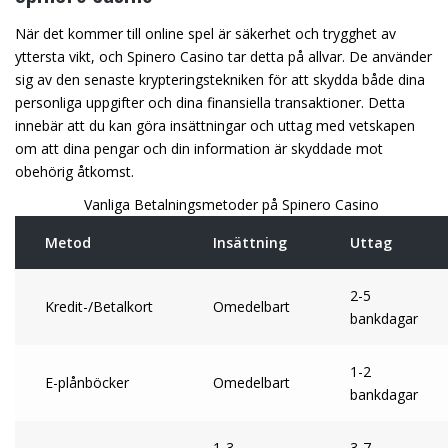
När det kommer till online spel är säkerhet och trygghet av
yttersta vikt, och Spinero Casino tar detta på allvar. De använder
sig av den senaste krypteringstekniken för att skydda både dina
personliga uppgifter och dina finansiella transaktioner. Detta
innebär att du kan göra insättningar och uttag med vetskapen
om att dina pengar och din information är skyddade mot
obehörig åtkomst.
Vanliga Betalningsmetoder på Spinero Casino
Metod
Insättning
Uttag
2-5
Kredit-/Betalkort
Omedelbart
bankdagar
1-2
E-plånböcker
Omedelbart
bankdagar
1-3
3-7