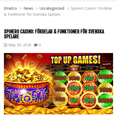
Emetco
>
News
>
Uncategorized
>
Spinero Casino: Fördelar
& Funktioner för Svenska Spelare
SPINERO CASINO: FÖRDELAR & FUNKTIONER FÖR SVENSKA
SPELARE
May 30, 2026
0