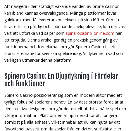
Att navigera i den ständigt växande världen av online casinon
kan ibland kännas överväldigande. Många plattformar lovar
guldkorn, men få levererar konsekvent på sina löften. Om du
letar efter en pålitlig och spännande spelupplevelse, kan det vara
värt att utforska vad sajter som
spinerocasino-online.com
har
att erbjuda. Denna artikel ger dig en praktisk genomgång av
funktionerna och fördelarna som gör Spinero Casino till ett
starkt alternativ för svenska spelare idag. Vi dyker ner i vad som
verkligen utmärker denna plattform.
Spinero Casino: En Djupdykning i Fördelar
och Funktioner
Spinero Casino positionerar sig som en modern aktör med ett
tydligt fokus på spelarens behov. En av dess största fördelar är
den intuitiva designen som gör det enkelt att hitta både spel och
viktig information. Plattformen är optimerad för att fungera
sömlöst på alla enheter, vilket innebär att du kan njuta av ditt
favoritspel oavsett om du spelar från en dator, surfplatta eller