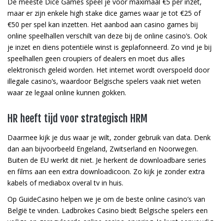
De meeste Dice Games speel je voor maximaal €5 per inzet,
maar er zijn enkele high stake dice games waar je tot €25 of
€50 per spel kan inzetten. Het aanbod aan casino games bij
online speelhallen verschilt van deze bij de online casino’s. Ook
je inzet en diens potentiële winst is geplafonneerd. Zo vind je bij
speelhallen geen croupiers of dealers en moet dus alles
elektronisch geleid worden. Het internet wordt overspoeld door
illegale casino’s, waardoor Belgische spelers vaak niet weten
waar ze legaal online kunnen gokken.
HR heeft tijd voor strategisch HRM
Daarmee kijk je dus waar je wilt, zonder gebruik van data. Denk
dan aan bijvoorbeeld Engeland, Zwitserland en Noorwegen.
Buiten de EU werkt dit niet. Je herkent de downloadbare series
en films aan een extra downloadicoon. Zo kijk je zonder extra
kabels of mediabox overal tv in huis.
Op GuideCasino helpen we je om de beste online casino’s van
België te vinden. Ladbrokes Casino biedt Belgische spelers een