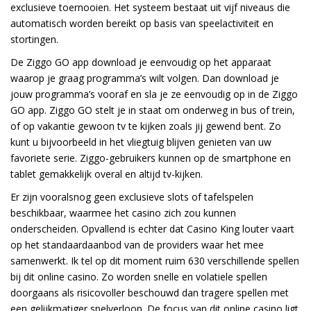
exclusieve toernooien. Het systeem bestaat uit vijf niveaus die
automatisch worden bereikt op basis van speelactiviteit en
stortingen.
De Ziggo GO app download je eenvoudig op het apparaat
waarop je graag programma’s wilt volgen. Dan download je
jouw programma’s vooraf en sla je ze eenvoudig op in de Ziggo
GO app. Ziggo GO stelt je in staat om onderweg in bus of trein,
of op vakantie gewoon tv te kijken zoals jij gewend bent. Zo
kunt u bijvoorbeeld in het vliegtuig blijven genieten van uw
favoriete serie. Ziggo-gebruikers kunnen op de smartphone en
tablet gemakkelijk overal en altijd tv-kijken.
Er zijn vooralsnog geen exclusieve slots of tafelspelen
beschikbaar, waarmee het casino zich zou kunnen
onderscheiden. Opvallend is echter dat Casino King louter vaart
op het standaardaanbod van de providers waar het mee
samenwerkt. Ik tel op dit moment ruim 630 verschillende spellen
bij dit online casino. Zo worden snelle en volatiele spellen
doorgaans als risicovoller beschouwd dan tragere spellen met
een gelijkmatiger spelverloop. De focus van dit online casino ligt