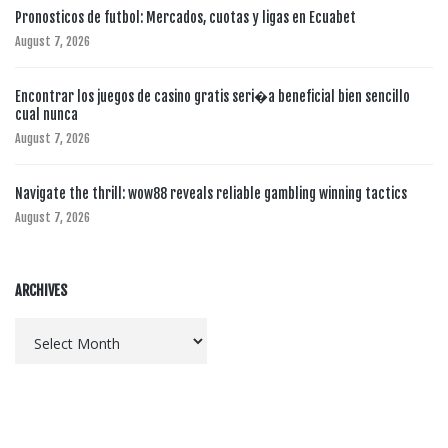
Pronosticos de futbol: Mercados, cuotas y ligas en Ecuabet
August 7, 2026
Encontrar los juegos de casino gratis seri�a beneficial bien sencillo
cual nunca
August 7, 2026
Navigate the thrill: wow88 reveals reliable gambling winning tactics
August 7, 2026
ARCHIVES
Archives