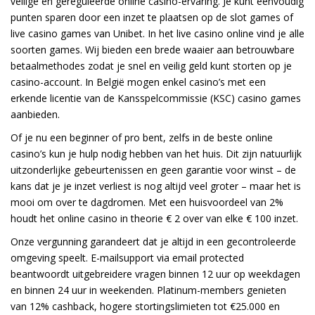
veilige en gereguleerde online casino-ervaring. Je kunt eenvoudig
punten sparen door een inzet te plaatsen op de slot games of
live casino games van Unibet. In het live casino online vind je alle
soorten games. Wij bieden een brede waaier aan betrouwbare
betaalmethodes zodat je snel en veilig geld kunt storten op je
casino-account. In België mogen enkel casino’s met een
erkende licentie van de Kansspelcommissie (KSC) casino games
aanbieden.
Of je nu een beginner of pro bent, zelfs in de beste online
casino’s kun je hulp nodig hebben van het huis. Dit zijn natuurlijk
uitzonderlijke gebeurtenissen en geen garantie voor winst – de
kans dat je je inzet verliest is nog altijd veel groter – maar het is
mooi om over te dagdromen. Met een huisvoordeel van 2%
houdt het online casino in theorie € 2 over van elke € 100 inzet.
Onze vergunning garandeert dat je altijd in een gecontroleerde
omgeving speelt. E-mailsupport via email protected
beantwoordt uitgebreidere vragen binnen 12 uur op weekdagen
en binnen 24 uur in weekenden. Platinum-members genieten
van 12% cashback, hogere stortingslimieten tot €25.000 en