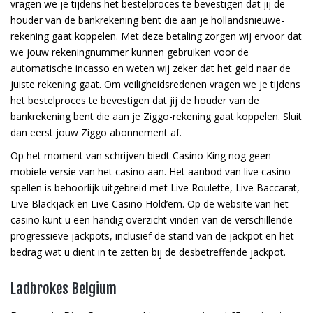
vragen we je tijdens het bestelproces te bevestigen dat jij de
houder van de bankrekening bent die aan je hollandsnieuwe-
rekening gaat koppelen. Met deze betaling zorgen wij ervoor dat
we jouw rekeningnummer kunnen gebruiken voor de
automatische incasso en weten wij zeker dat het geld naar de
juiste rekening gaat. Om veiligheidsredenen vragen we je tijdens
het bestelproces te bevestigen dat jij de houder van de
bankrekening bent die aan je Ziggo-rekening gaat koppelen. Sluit
dan eerst jouw Ziggo abonnement af.
Op het moment van schrijven biedt Casino King nog geen
mobiele versie van het casino aan. Het aanbod van live casino
spellen is behoorlijk uitgebreid met Live Roulette, Live Baccarat,
Live Blackjack en Live Casino Hold’em. Op de website van het
casino kunt u een handig overzicht vinden van de verschillende
progressieve jackpots, inclusief de stand van de jackpot en het
bedrag wat u dient in te zetten bij de desbetreffende jackpot.
Ladbrokes Belgium