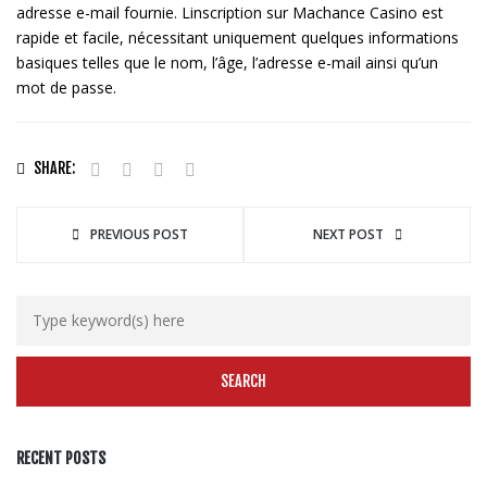
adresse e-mail fournie. Linscription sur Machance Casino est
rapide et facile, nécessitant uniquement quelques informations
basiques telles que le nom, l’âge, l’adresse e-mail ainsi qu’un
mot de passe.
SHARE:
PREVIOUS POST
NEXT POST
RECENT POSTS