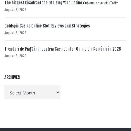
The biggest Disadvantage Of Using Yard Casino Официальный Сайт
August 8, 2026
Goldspin Casino Online Slot Reviews and Strategies
August 8, 2026
Trenduri de Piață în Industria Casinourilor Online din România în 2026
August 8, 2026
ARCHIVES
Archives