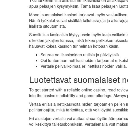
Yksi tärkeimmistä asioista nettikasinolla on asiakaspa
apua pelaajien kysymyksiin. Tämä lisää pelaajien luot
Monet suomalaiset kasinot tarjoavat myös vastuullisen 
Nämä työkalut voivat sisältää talletusrajoja ja aikaraj
liiallista sitoutumista.
Suosituista kasinoista löytyy usein myös laaja valikoim
oikeiden jakajien kanssa, mikä tekee pelikokemuksesta 
haluavat kokea kasinon tunnelman kotoaan käsin.
Seuraa nettikasinoiden uutisia ja päivityksiä.
Opi tuntemaan nettikasinoiden tarjoamat erikoist
Vertaile pelivalikoimaa eri nettikasinoiden välillä.
Luotettavat suomalaiset n
To get started with a reliable online casino, read revie
into the casino’s reliability and game offerings. Always 
Vertaa erilaisia nettikasinoita niiden tarjoamien pelien 
pelintarjoajilta, mikä tarkoittaa, että voit löytää suosik
Eri alustojen vertailu voi auttaa sinua löytämään parhaa
voi keskittyä talletusbonuksiin. Vertailemalla voit maks