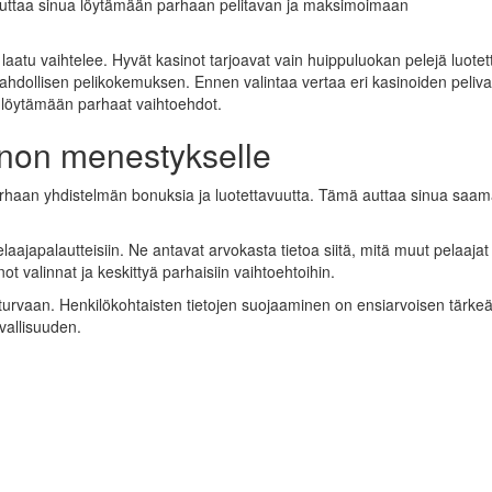
lu auttaa sinua löytämään parhaan pelitavan ja maksimoimaan
den laatu vaihtelee. Hyvät kasinot tarjoavat vain huippuluokan pelejä luotett
mahdollisen pelikokemuksen. Ennen valintaa vertaa eri kasinoiden peliva
ua löytämään parhaat vaihtoehdot.
inon menestykselle
 parhaan yhdistelmän bonuksia ja luotettavuutta. Tämä auttaa sinua saa
laajapalautteisiin. Ne antavat arvokasta tietoa siitä, mitä muut pelaajat
ot valinnat ja keskittyä parhaisiin vaihtoehtoihin.
oturvaan. Henkilökohtaisten tietojen suojaaminen on ensiarvoisen tärkeä
vallisuuden.