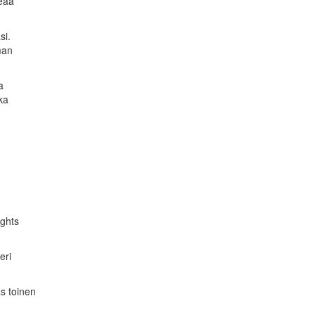
peaa
si.
man
a
ka
ights
eri
as toinen