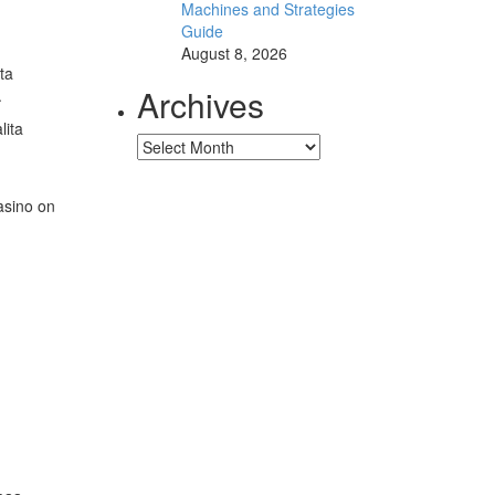
Machines and Strategies
Guide
August 8, 2026
ta
Archives
.
lita
Archives
.
Casino on