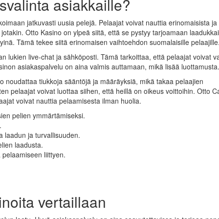
svalinta asiakkaille?
imaan jatkuvasti uusia pelejä. Pelaajat voivat nauttia erinomaisista ja
 jotakin. Otto Kasino on ylpeä siitä, että se pystyy tarjoamaan laadukkai
ettyinä. Tämä tekee siitä erinomaisen vaihtoehdon suomalaisille pelaajille
n lukien live-chat ja sähköposti. Tämä tarkoittaa, että pelaajat voivat va
sinon asiakaspalvelu on aina valmis auttamaan, mikä lisää luottamusta
o noudattaa tiukkoja sääntöjä ja määräyksiä, mikä takaa pelaajien
oten pelaajat voivat luottaa siihen, että heillä on oikeus voittoihin. Otto 
aajat voivat nauttia pelaamisesta ilman huolia.
usien pelien ymmärtämiseksi.
.
a laadun ja turvallisuuden.
elien laadusta.
 pelaamiseen liittyen.
noita vertaillaan