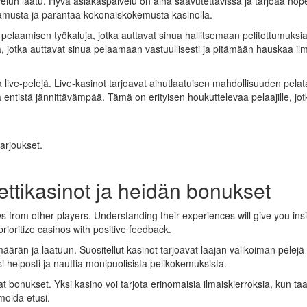
lvelun laatu. Hyvä asiakaspalvelu on aina saavutettavissa ja tarjoaa no
tamusta ja parantaa kokonaiskokemusta kasinolla.
pelaamisen työkaluja, jotka auttavat sinua hallitsemaan pelitottumuksia
oja, jotka auttavat sinua pelaamaan vastuullisesti ja pitämään hauskaa il
a live-pelejä. Live-kasinot tarjoavat ainutlaatuisen mahdollisuuden pelat
entistä jännittävämpää. Tämä on erityisen houkuttelevaa pelaajille, jot
arjoukset.
ettikasinot ja heidän bonukset
ws from other players. Understanding their experiences will give you ins
prioritize casinos with positive feedback.
määrän ja laatuun. Suositellut kasinot tarjoavat laajan valikoiman pelejä 
kisi helposti ja nauttia monipuolisista pelikokemuksista.
t bonukset. Yksi kasino voi tarjota erinomaisia ilmaiskierroksia, kun ta
imoida etusi.