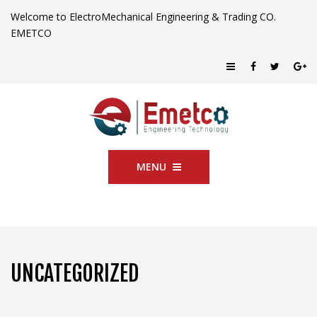
Welcome to ElectroMechanical Engineering & Trading CO.
EMETCO
MENU
UNCATEGORIZED