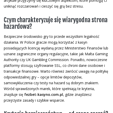
artykule przyjrzymy się kluczowym aspektom, które pomogą Ci
uniknąć rozczarowań i cieszyć się grą bez stresu.
Czym charakteryzuje się wiarygodna strona
hazardowa?
Bezpieczne środowisko gry to przede wszystkim legalność
działania. W Polsce gracze mogą korzystać z kasyn
posiadających licencję wydaną przez Ministerstwo Finansów lub
uznane zagraniczne organy regulacyjne, takie jak Malta Gaming
Authority czy UK Gambling Commission. Ponadto, nowoczesne
platformy stosują szyfrowanie SSL, co chroni dane osobowe i
transakcje finansowe. Warto również zwrócić uwagę na politykę
odpowiedzialnej gry – opcje limitów depozytów,
samowykluczenia czy testy na hazard są dobrym znakiem.
Wśród sprawdzonych marek, które spełniają te kryteria,
znajduje się
fezbet-kasyno.com.pl
, gdzie znajdziesz
przejrzyste zasady i szybkie wsparcie.