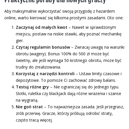
Aby maksymalnie wykorzystać swoją przygodę z hazardem
online, warto kierować się kilkoma prostymi zasadami. Oto one:
Zaczynaj od małych kwot
– Nawet w sprawdzonym
miejscu, postaw na niskie stawki, aby poznać mechanikę
gier.
Czytaj regulamin bonusów
– Zwracaj uwagę na warunki
obrotu (wagery). Bonus 100% do 500 zł może być
świetny, ale jeśli wymaga 50-krotnego obrotu, może być
trudny do zrealizowania.
Korzystaj z narzędzi kontroli
– Ustaw limity czasowe i
depozytowe. To pomoże Ci zachować zdrowy balans.
Testuj różne gry
– Nie ograniczaj się do jednego typu.
Slotki, ruletka czy blackjack dają różne wrażenia i szanse
na wygraną.
Nie goń strat
– To najważniejsza zasada. Jeśli przegrasz,
zrób przerwę. Gracze, którzy próbują odrobić straty,
często tracą więcej.