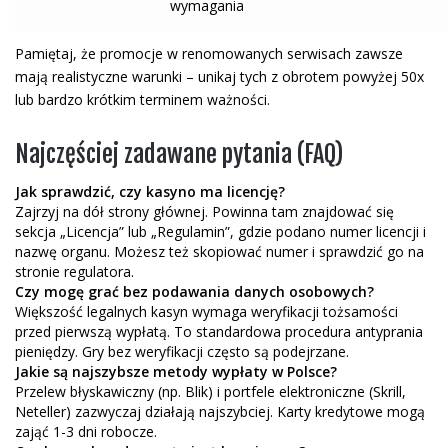
wymagania
Pamiętaj, że promocje w renomowanych serwisach zawsze
mają realistyczne warunki – unikaj tych z obrotem powyżej 50x
lub bardzo krótkim terminem ważności.
Najczęściej zadawane pytania (FAQ)
Jak sprawdzić, czy kasyno ma licencję?
Zajrzyj na dół strony głównej. Powinna tam znajdować się
sekcja „Licencja” lub „Regulamin”, gdzie podano numer licencji i
nazwę organu. Możesz też skopiować numer i sprawdzić go na
stronie regulatora.
Czy mogę grać bez podawania danych osobowych?
Większość legalnych kasyn wymaga weryfikacji tożsamości
przed pierwszą wypłatą. To standardowa procedura antyprania
pieniędzy. Gry bez weryfikacji często są podejrzane.
Jakie są najszybsze metody wypłaty w Polsce?
Przelew błyskawiczny (np. Blik) i portfele elektroniczne (Skrill,
Neteller) zazwyczaj działają najszybciej. Karty kredytowe mogą
zająć 1-3 dni robocze.