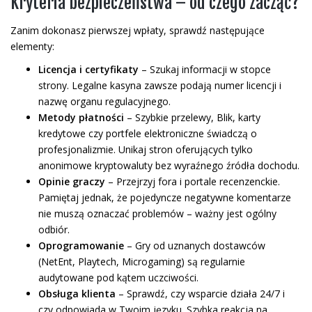
Kryteria bezpieczeństwa – od czego zacząć?
Zanim dokonasz pierwszej wpłaty, sprawdź następujące
elementy:
Licencja i certyfikaty
– Szukaj informacji w stopce
strony. Legalne kasyna zawsze podają numer licencji i
nazwę organu regulacyjnego.
Metody płatności
– Szybkie przelewy, Blik, karty
kredytowe czy portfele elektroniczne świadczą o
profesjonalizmie. Unikaj stron oferujących tylko
anonimowe kryptowaluty bez wyraźnego źródła dochodu.
Opinie graczy
– Przejrzyj fora i portale recenzenckie.
Pamiętaj jednak, że pojedyncze negatywne komentarze
nie muszą oznaczać problemów – ważny jest ogólny
odbiór.
Oprogramowanie
– Gry od uznanych dostawców
(NetEnt, Playtech, Microgaming) są regularnie
audytowane pod kątem uczciwości.
Obsługa klienta
– Sprawdź, czy wsparcie działa 24/7 i
czy odpowiada w Twoim języku. Szybka reakcja na