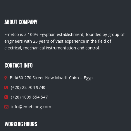
ABOUT COMPANY
Emetco is a 100% Egyptian establishment, founded by group of
engineers with 25 years of vast experience in the field of
electrical, mechanical instrumentation and control.
CONTACT INFO
Bld#30 270 Street New Maadi, Cairo – Egypt
(+20) 22 704 9740
(+20) 1099 654 547
info@emetcoeg.com
WORKING HOURS