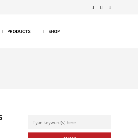
PRODUCTS
SHOP
5