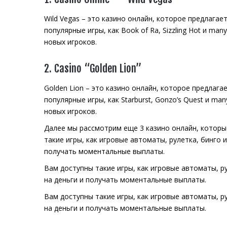
Wild Vegas – это казино онлайн, которое предлагае
популярные игры, как Book of Ra, Sizzling Hot и m
новых игроков.
2. Casino “Golden Lion”
Golden Lion – это казино онлайн, которое предлаг
популярные игры, как Starburst, Gonzo’s Quest и m
новых игроков.
Далее мы рассмотрим еще 3 казино онлайн, котор
такие игры, как игровые автоматы, рулетка, бинго и
получать моментальные выплаты.
Вам доступны такие игры, как игровые автоматы, ру
на деньги и получать моментальные выплаты.
Вам доступны такие игры, как игровые автоматы, ру
на деньги и получать моментальные выплаты.