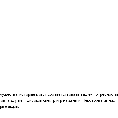
имущества, которые могут соответствовать вашим потребностя
в, а другие – широкий спектр игр на деньги. Некоторые из них
рые акции.