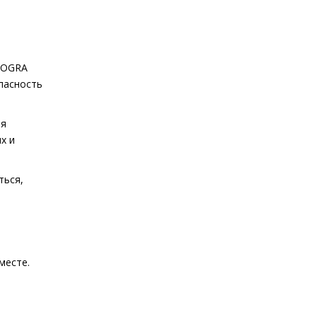
eCOGRA
опасность
ия
х и
ться,
месте.