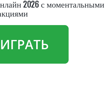
нлайн 2026 с моментальными
акциями
️ ИГРАТЬ