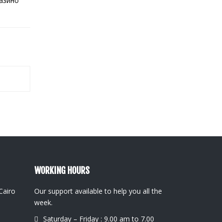
азино
WORKING HOURS
Cairo
Our support available to help you all the
week.
Saturday – Friday : 9.00 am to 7.00