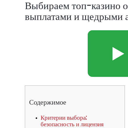
Выбираем топ-казино о
выплатами и щедрыми 
▶
Содержимое
Критерии выбора:
безопасность и лицензия