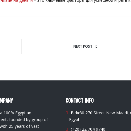
онлайн на деньги
– это ключевые факторы для успешной игры в к
NEXT POST
OMPANY
CONTACT INFO
 a 100% Egyptian
Bld#30 270 Street New Maadi, 
ent, founded by group of
– Egypt
with 25 years of vast
(+20) 22 704 9740