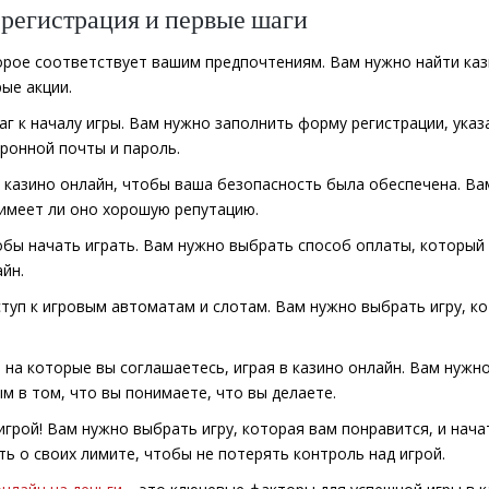
: регистрация и первые шаги
торое соответствует вашим предпочтениям. Вам нужно найти каз
ые акции.
аг к началу игры. Вам нужно заполнить форму регистрации, указ
ронной почты и пароль.
 казино онлайн, чтобы ваша безопасность была обеспечена. Ва
 имеет ли оно хорошую репутацию.
тобы начать играть. Вам нужно выбрать способ оплаты, который
йн.
ступ к игровым автоматам и слотам. Вам нужно выбрать игру, к
 на которые вы соглашаетесь, играя в казино онлайн. Вам нужн
м в том, что вы понимаете, что вы делаете.
игрой! Вам нужно выбрать игру, которая вам понравится, и нача
ь о своих лимите, чтобы не потерять контроль над игрой.