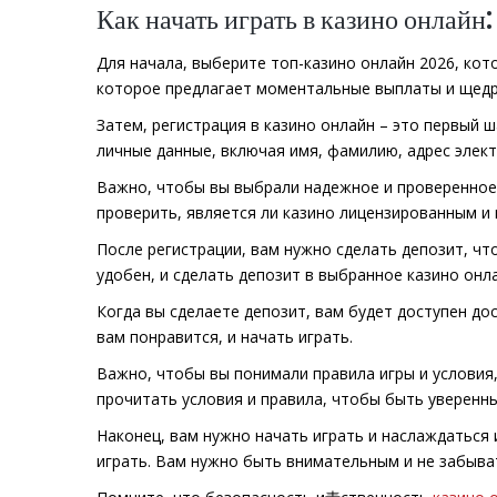
Как начать играть в казино онлайн
Для начала, выберите топ-казино онлайн 2026, ко
которое предлагает моментальные выплаты и щедр
Затем, регистрация в казино онлайн – это первый ш
личные данные, включая имя, фамилию, адрес элект
Важно, чтобы вы выбрали надежное и проверенное
проверить, является ли казино лицензированным и
После регистрации, вам нужно сделать депозит, ч
удобен, и сделать депозит в выбранное казино онла
Когда вы сделаете депозит, вам будет доступен до
вам понравится, и начать играть.
Важно, чтобы вы понимали правила игры и условия,
прочитать условия и правила, чтобы быть уверенны
Наконец, вам нужно начать играть и наслаждаться 
играть. Вам нужно быть внимательным и не забыват