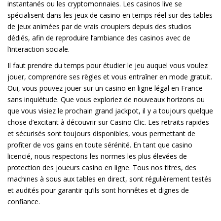
instantanés ou les cryptomonnaies. Les casinos live se
spécialisent dans les jeux de casino en temps réel sur des tables
de jeux animées par de vrais croupiers depuis des studios
dédiés, afin de reproduire l’ambiance des casinos avec de
l’interaction sociale.
Il faut prendre du temps pour étudier le jeu auquel vous voulez
jouer, comprendre ses règles et vous entraîner en mode gratuit.
Oui, vous pouvez jouer sur un casino en ligne légal en France
sans inquiétude. Que vous exploriez de nouveaux horizons ou
que vous visiez le prochain grand jackpot, il y a toujours quelque
chose d’excitant à découvrir sur Casino Clic. Les retraits rapides
et sécurisés sont toujours disponibles, vous permettant de
profiter de vos gains en toute sérénité. En tant que casino
licencié, nous respectons les normes les plus élevées de
protection des joueurs casino en ligne. Tous nos titres, des
machines à sous aux tables en direct, sont régulièrement testés
et audités pour garantir qu’ils sont honnêtes et dignes de
confiance.