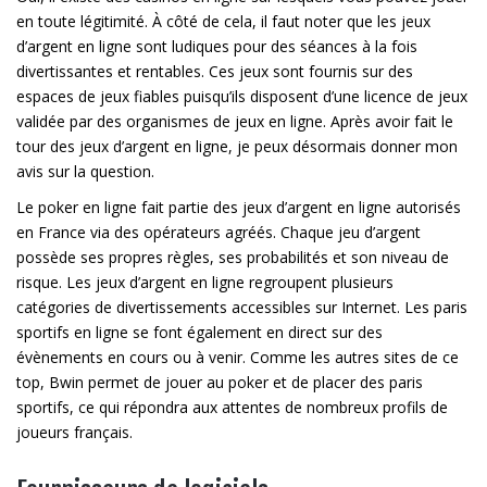
en toute légitimité. À côté de cela, il faut noter que les jeux
d’argent en ligne sont ludiques pour des séances à la fois
divertissantes et rentables. Ces jeux sont fournis sur des
espaces de jeux fiables puisqu’ils disposent d’une licence de jeux
validée par des organismes de jeux en ligne. Après avoir fait le
tour des jeux d’argent en ligne, je peux désormais donner mon
avis sur la question.
Le poker en ligne fait partie des jeux d’argent en ligne autorisés
en France via des opérateurs agréés. Chaque jeu d’argent
possède ses propres règles, ses probabilités et son niveau de
risque. Les jeux d’argent en ligne regroupent plusieurs
catégories de divertissements accessibles sur Internet. Les paris
sportifs en ligne se font également en direct sur des
évènements en cours ou à venir. Comme les autres sites de ce
top, Bwin permet de jouer au poker et de placer des paris
sportifs, ce qui répondra aux attentes de nombreux profils de
joueurs français.