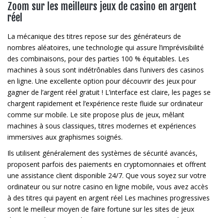
Zoom sur les meilleurs jeux de casino en argent
réel
La mécanique des titres repose sur des générateurs de
nombres aléatoires, une technologie qui assure l’imprévisibilité
des combinaisons, pour des parties 100 % équitables. Les
machines à sous sont indétrônables dans l’univers des casinos
en ligne. Une excellente option pour découvrir des jeux pour
gagner de l’argent réel gratuit ! L’interface est claire, les pages se
chargent rapidement et l’expérience reste fluide sur ordinateur
comme sur mobile. Le site propose plus de jeux, mêlant
machines à sous classiques, titres modernes et expériences
immersives aux graphismes soignés.
Ils utilisent généralement des systèmes de sécurité avancés,
proposent parfois des paiements en cryptomonnaies et offrent
une assistance client disponible 24/7. Que vous soyez sur votre
ordinateur ou sur notre casino en ligne mobile, vous avez accès
à des titres qui payent en argent réel Les machines progressives
sont le meilleur moyen de faire fortune sur les sites de jeux