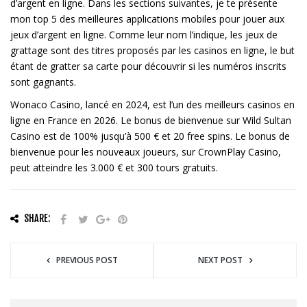
d’argent en ligne. Dans les sections suivantes, je te présente
mon top 5 des meilleures applications mobiles pour jouer aux
jeux d’argent en ligne. Comme leur nom l’indique, les jeux de
grattage sont des titres proposés par les casinos en ligne, le but
étant de gratter sa carte pour découvrir si les numéros inscrits
sont gagnants.
Wonaco Casino, lancé en 2024, est l’un des meilleurs casinos en
ligne en France en 2026. Le bonus de bienvenue sur Wild Sultan
Casino est de 100% jusqu’à 500 € et 20 free spins. Le bonus de
bienvenue pour les nouveaux joueurs, sur CrownPlay Casino,
peut atteindre les 3.000 € et 300 tours gratuits.
SHARE:
PREVIOUS POST
NEXT POST