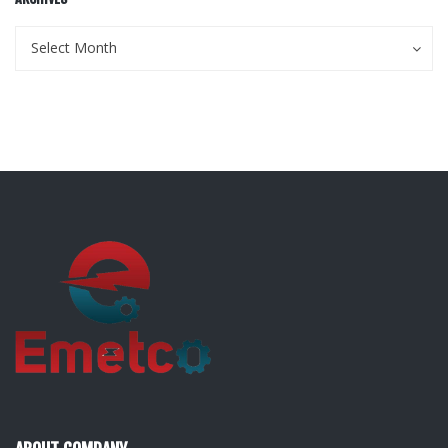
Archives
Archives
Select Month