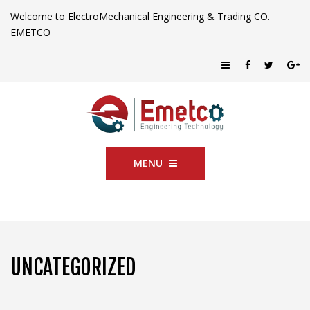
Welcome to ElectroMechanical Engineering & Trading CO.
EMETCO
MENU
UNCATEGORIZED