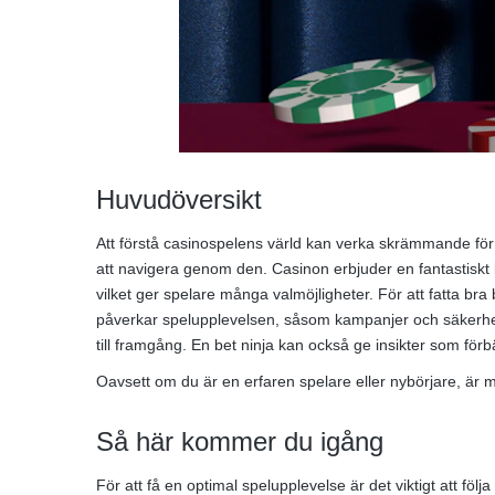
Huvudöversikt
Att förstå casinospelens värld kan verka skrämmande för
att navigera genom den. Casinon erbjuder en fantastiskt br
vilket ger spelare många valmöjligheter. För att fatta bra 
påverkar spelupplevelsen, såsom kampanjer och säkerhe
till framgång. En bet ninja kan också ge insikter som förbä
Oavsett om du är en erfaren spelare eller nybörjare, är 
Så här kommer du igång
För att få en optimal spelupplevelse är det viktigt att följ