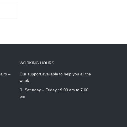
WORKING HOURS
airo –
Our support available to help you all the
week.
Saturday – Friday : 9.00 am to 7.00
pm