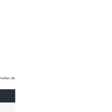
 mellan de