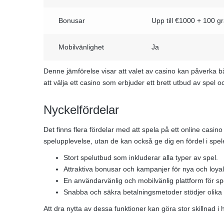
Bonusar
Upp till €1000 + 100 gr
Mobilvänlighet
Ja
Denne jämförelse visar att valet av casino kan påverka 
att välja ett casino som erbjuder ett brett utbud av spel 
Nyckelfördelar
Det finns flera fördelar med att spela på ett online casin
spelupplevelse, utan de kan också ge dig en fördel i spel
Stort spelutbud som inkluderar alla typer av spel.
Attraktiva bonusar och kampanjer för nya och loyal
En användarvänlig och mobilvänlig plattform för sp
Snabba och säkra betalningsmetoder stödjer olika al
Att dra nytta av dessa funktioner kan göra stor skillnad i 