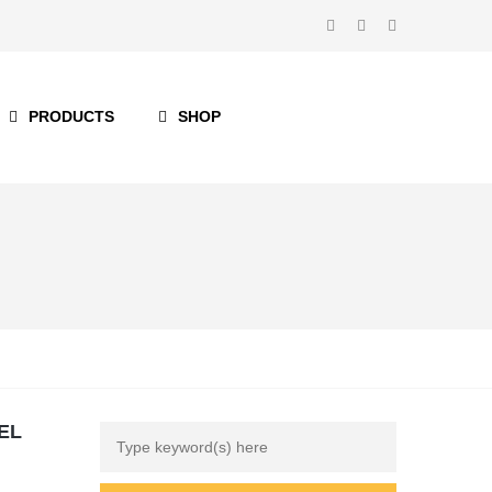
PRODUCTS
SHOP
EL