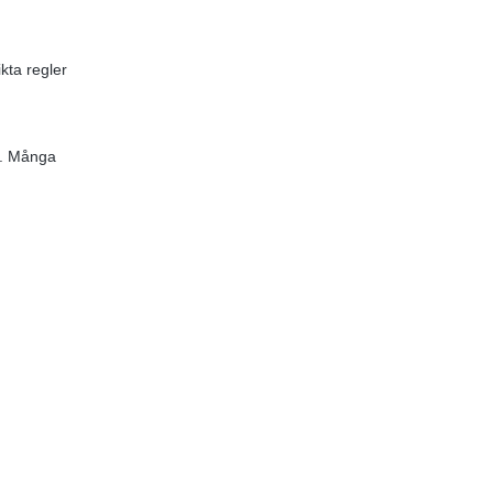
ikta regler
er. Många