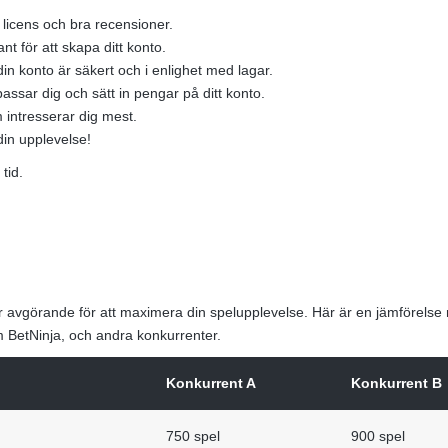
n licens och bra recensioner.
t för att skapa ditt konto.
din konto är säkert och i enlighet med lagar.
ssar dig och sätt in pengar på ditt konto.
 intresserar dig mest.
din upplevelse!
 tid.
är avgörande för att maximera din spelupplevelse. Här är en jämförelse
m BetNinja, och andra konkurrenter.
Konkurrent A
Konkurrent B
750 spel
900 spel