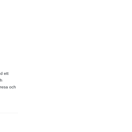
d ett
ch
lresa och