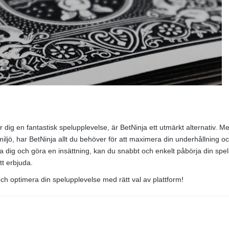
r dig en fantastisk spelupplevelse, är BetNinja ett utmärkt alternativ. Me
miljö, har BetNinja allt du behöver för att maximera din underhållning o
rera dig och göra en insättning, kan du snabbt och enkelt påbörja din spe
tt erbjuda.
och optimera din spelupplevelse med rätt val av plattform!