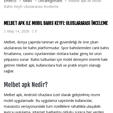
Emetco
>
News
>
Uncategorized
>
Melbet apk ile Mobil
Bahis Keyfi: Uluslararası İnceleme
MELBET APK ILE MOBIL BAHIS KEYFI: ULUSLARARASI İNCELEME
May 14, 2026
0
Melbet, dünya çapında tanınan ve güvenilirliği ile öne çıkan
uluslararası bir bahis platformudur. Spor bahislerinden canlı bahis
fırsatlarına, casino oyunlarından slotlara kadar geniş bir ürün
yelpazesi sunar. Bahis tutkunları için mobil deneyimi önemli hale
getiren Melbet apk, kullanıcılara hızlı ve pratik erişim olanağı
sağlar.
Melbet apk Nedir?
Melbet apk, Android cihazlara özel olarak geliştirilmiş resmi
mobil uygulamadır. Bu uygulama sayesinde kullanıcılar,
masaüstü versiyonundaki tüm özelliklere rahatlıkla ulaşabilir.
Ayrıca uygulama, internet bağlantısı olduğu sürece her yerden