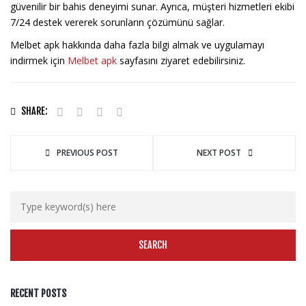
güvenilir bir bahis deneyimi sunar. Ayrıca, müşteri hizmetleri ekibi
7/24 destek vererek sorunların çözümünü sağlar.
Melbet apk hakkında daha fazla bilgi almak ve uygulamayı
indirmek için
Melbet apk
sayfasını ziyaret edebilirsiniz.
SHARE:
PREVIOUS POST
NEXT POST
RECENT POSTS