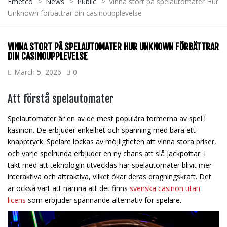
Emetco
>
News
>
Public
>
Vinna stort på spelautomater Hur
Unknown förbättrar din casinoupplevelse
VINNA STORT PÅ SPELAUTOMATER HUR UNKNOWN FÖRBÄTTRAR
DIN CASINOUPPLEVELSE
March 5, 2026
0
Att förstå spelautomater
Spelautomater är en av de mest populära formerna av spel i
kasinon. De erbjuder enkelhet och spänning med bara ett
knapptryck. Spelare lockas av möjligheten att vinna stora priser,
och varje spelrunda erbjuder en ny chans att slå jackpottar. I
takt med att teknologin utvecklas har spelautomater blivit mer
interaktiva och attraktiva, vilket ökar deras dragningskraft. Det
är också värt att nämna att det finns
svenska casinon utan
licens
som erbjuder spännande alternativ för spelare.