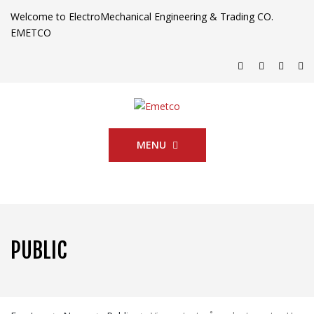
Welcome to ElectroMechanical Engineering & Trading CO.
EMETCO
MENU
PUBLIC