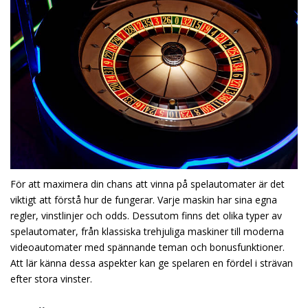
För att maximera din chans att vinna på spelautomater är det
viktigt att förstå hur de fungerar. Varje maskin har sina egna
regler, vinstlinjer och odds. Dessutom finns det olika typer av
spelautomater, från klassiska trehjuliga maskiner till moderna
videoautomater med spännande teman och bonusfunktioner.
Att lär känna dessa aspekter kan ge spelaren en fördel i strävan
efter stora vinster.