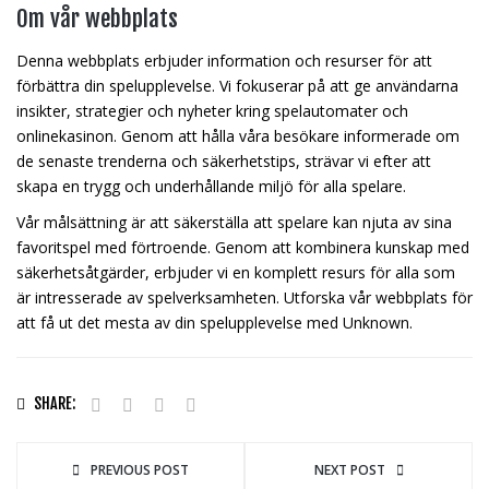
Om vår webbplats
Denna webbplats erbjuder information och resurser för att
förbättra din spelupplevelse. Vi fokuserar på att ge användarna
insikter, strategier och nyheter kring spelautomater och
onlinekasinon. Genom att hålla våra besökare informerade om
de senaste trenderna och säkerhetstips, strävar vi efter att
skapa en trygg och underhållande miljö för alla spelare.
Vår målsättning är att säkerställa att spelare kan njuta av sina
favoritspel med förtroende. Genom att kombinera kunskap med
säkerhetsåtgärder, erbjuder vi en komplett resurs för alla som
är intresserade av spelverksamheten. Utforska vår webbplats för
att få ut det mesta av din spelupplevelse med Unknown.
SHARE:
PREVIOUS POST
NEXT POST