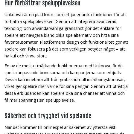
Hur förbättrar spelupplevelsen
Unknown är en plattform som erbjuder unika funktioner för att
förbättra spelupplevelsen. Genom att integrera avancerad
teknologi och användarvänliga gränssnitt gör det enklare för
spelare att navigera bland olika spelalternativ och hitta sina
favoritautomater. Plattformens design och funktionalitet gör att
spelare kan fokusera på det som verkligen betyder något – att
ha kul och vinna stort.
En av de mest utmärkande funktionerna med Unknown är de
specialanpassade bonusarna och kampanjerna som erbjuds.
Dessa kan innebära allt från gratissnurr till insättningsbonusar,
vilket ger spelare mer värde för sina pengar. Genom att utnyttja
dessa erbjudanden kan spelare öka sina chanser att vinna och
få mer spänning i sin spelupplevelse.
Säkerhet och trygghet vid spelande
När det kommer till onlinespel är säkerhet av yttersta vikt.