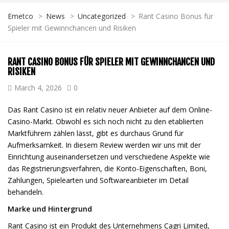
Emetco
>
News
>
Uncategorized
>
Rant Casino Bonus für
Spieler mit Gewinnchancen und Risiken
RANT CASINO BONUS FÜR SPIELER MIT GEWINNCHANCEN UND
RISIKEN
March 4, 2026
0
Das Rant Casino ist ein relativ neuer Anbieter auf dem Online-
Casino-Markt. Obwohl es sich noch nicht zu den etablierten
Marktführern zählen lässt, gibt es durchaus Grund für
Aufmerksamkeit. In diesem Review werden wir uns mit der
Einrichtung auseinandersetzen und verschiedene Aspekte wie
das Registrierungsverfahren, die Konto-Eigenschaften, Boni,
Zahlungen, Spielearten und Softwareanbieter im Detail
behandeln.
Marke und Hintergrund
Rant Casino ist ein Produkt des Unternehmens Cagri Limited,