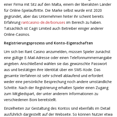
einer Firma mit Sitz auf den Malta, einem der liberalsten Länder
für Online-Spielauftritte. Die Marke selbst wurde erst 2020
gegründet, aber das Unternehmen hinter ihr scheint bereits
Erfahrung
rantcasino-de.de/bonuses
im Bereich zu haben.
Tatsächlich ist Cagri Limited auch Betreiber einiger anderer
Online-Casinos.
Registrierungsprozess und Konto-Eigenschaften
Um sich bei Rant Casino anzumelden, müssen Spieler zunächst
eine gültige E-Mail-Adresse oder einen Telefonnummernangabe
angeben. Anschließend wählen sie das gewünschte Passwort
aus und bestätigen ihre Identität über ein SMS-Kode. Das
gesamte Verfahren ist sehr schnell ablaufend und erfordert
weder eine persönliche Besprechung noch andere umständliche
Schritte. Nach der Registrierung erhalten Spieler einen Zugang
zum Mitgliedspart, der unter anderem Informationen zu
verschiedenen Boni bereitstellt.
Einzelheiten zur Gestaltung des Kontos sind ebenfalls im Detail
ausführlich dargestellt auf der Webseite. So können Nutzer etwa