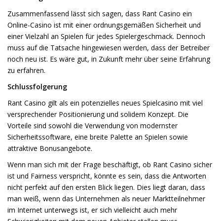
Zusammenfassend lässt sich sagen, dass Rant Casino ein
Online-Casino ist mit einer ordnungsgemäßen Sicherheit und
einer Vielzahl an Spielen für jedes Spielergeschmack. Dennoch
muss auf die Tatsache hingewiesen werden, dass der Betreiber
noch neu ist. Es wäre gut, in Zukunft mehr über seine Erfahrung
zu erfahren.
Schlussfolgerung
Rant Casino gilt als ein potenzielles neues Spielcasino mit viel
versprechender Positionierung und solidem Konzept. Die
Vorteile sind sowohl die Verwendung von modernster
Sicherheitssoftware, eine breite Palette an Spielen sowie
attraktive Bonusangebote.
Wenn man sich mit der Frage beschäftigt, ob Rant Casino sicher
ist und Fairness verspricht, könnte es sein, dass die Antworten
nicht perfekt auf den ersten Blick liegen. Dies liegt daran, dass
man weiß, wenn das Unternehmen als neuer Marktteilnehmer
im Internet unterwegs ist, er sich vielleicht auch mehr