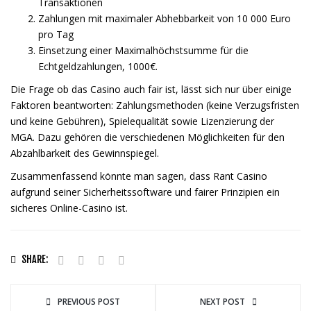
Transaktionen
Zahlungen mit maximaler Abhebbarkeit von 10 000 Euro
pro Tag
Einsetzung einer Maximalhöchstsumme für die
Echtgeldzahlungen, 1000€.
Die Frage ob das Casino auch fair ist, lässt sich nur über einige
Faktoren beantworten: Zahlungsmethoden (keine Verzugsfristen
und keine Gebühren), Spielequalität sowie Lizenzierung der
MGA. Dazu gehören die verschiedenen Möglichkeiten für den
Abzahlbarkeit des Gewinnspiegel.
Zusammenfassend könnte man sagen, dass Rant Casino
aufgrund seiner Sicherheitssoftware und fairer Prinzipien ein
sicheres Online-Casino ist.
SHARE:
PREVIOUS POST
NEXT POST