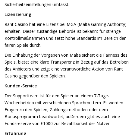
Sicherheitseinstellungen umfasst.
Lizenzierung
Rant Casino hat eine Lizenz bei MGA (Malta Gaming Authority)
erhalten. Dieser zuständige Behörde ist bekannt für strenge
Kontrollmaßnahmen und setzt hohe Standards im Bereich der
fairen Spiele durch.
Die Einhaltung der Vorgaben von Malta sichert die Fairness des
Spiels, bietet eine klare Transparenz in Bezug auf das Betreiben
des Anbieters und zeigt eine verantwortliche Aktion von Rant
Casino gegenüber den Spielern.
Kunden-Service
Der Supportteam ist für den Spieler an einem 7-Tage-
Wochenbetrieb mit verschiedenen Sprachmuttern. Es werden
Fragen zu den Spielen, Zahlungsmethoden oder dem
Bonusprogramm beantwortet, außerdem gibt es auch eine
Fondsreserve von €1000 zur Bezahlbarkeit der Nutzer.
Erfahrung