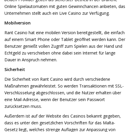
Online Spielautomaten mit guten Gewinnchancen anbieten, das
Unternehmen stellt auch ein Live Casino zur Verfügung.
Mobilversion
Rant Casino hat eine mobilen Version bereitgestellt, die einfach
auf einem Smart Phone oder Tablet geöffnet werden kann. Der
Benutzer genießt vollen Zugriff zum Spielen aus der Hand und
Echtgeld zu verschieben ohne dabei sein Internet für lange
Dauer in Anspruch nehmen.
Sicherheit
Die Sicherheit von Rant Casino wird durch verschiedene
Maßnahmen gewährleistet. So werden Transaktionen mit SSL-
Verschlüsselung abgeschlossen, und die Nutzer erhalten über
eine Mail-Adresse, wenn der Benutzer sein Passwort
zurücksetzen muss.
Außerdem ist auf der Website des Casinos bekannt gegeben,
dass es unter den gesetzlichen Vorschriften für das Malta-
Gesetz liegt, welches strenge Auflagen zur Anpassung von