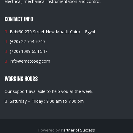
electrical, mechanical instrumentation and control.
CONTACT INFO
Bld#30 270 Street New Maadi, Cairo – Egypt
(+20) 22 704 9740
(+20) 1099 654 547
info@emetcoeg.com
WORKING HOURS
Our support available to help you all the week.
Saturday – Friday : 9.00 am to 7.00 pm
Powered by
Partner of Success