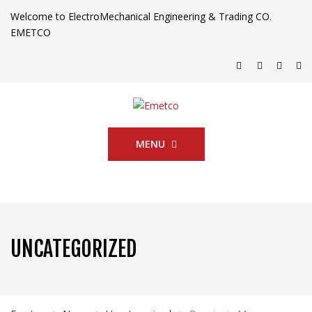
Welcome to ElectroMechanical Engineering & Trading CO.
EMETCO
MENU
UNCATEGORIZED