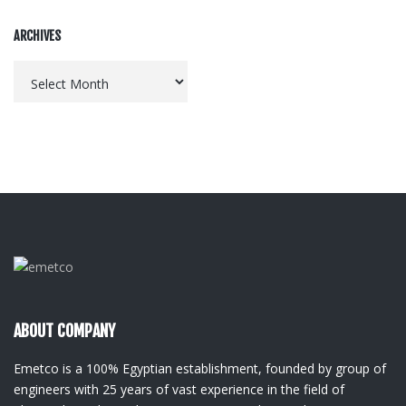
ARCHIVES
Archives
ABOUT COMPANY
Emetco is a 100% Egyptian establishment, founded by group of
engineers with 25 years of vast experience in the field of