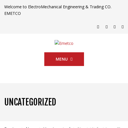
Welcome to ElectroMechanical Engineering & Trading CO.
EMETCO
MENU
UNCATEGORIZED