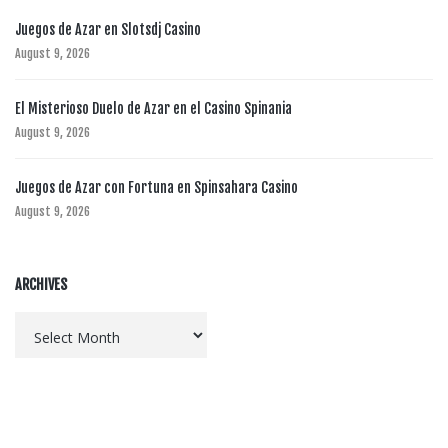
Juegos de Azar en Slotsdj Casino
August 9, 2026
El Misterioso Duelo de Azar en el Casino Spinania
August 9, 2026
Juegos de Azar con Fortuna en Spinsahara Casino
August 9, 2026
ARCHIVES
Archives