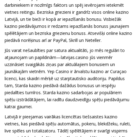
darbiniekiem ir nozīmīgs faktors un spēj ievērojami ietekmēt
vietnes reitingu. Bezriska griezieni ir gandrīz visos online kazino
Latvijā, un tie bieži ir kopā ar iepazīšanās bonusu. Visbiežāk
kazino piedāvājumos ir redzams iepazīšanās bonuss jaunajiem
spēlētājiem un bezriska griezienu bonuss. Atsevišķi online kazino
piedāvā norēķinus arī ar PayPal, Skrill un Neteller.
Jūs varat nešaubīties par satura aktualitāti, jo mēs regulāri to
atjaunojam un papildinām—latvijas.casino jūs vienmēr
uzzināsiet svaigākās ziņas par aktuālajiem bonusiem un
jaunākajām vietnēm. Yep Casino ir ārvalstu kazino ar Curaçao
licenci, kas skaidri mērķē uz starptautisko auditoriju. Papildus
tam, Starda kazino piedāvā dažādus bonusus un iespēju
piedalīties turnīros. Starda kazino sadarbojas ar populāriem
spēļu izstrādātājiem, lai radītu daudzveidīgu spēļu piedāvājumu
katrai gaumei.
Latvijā ir pieejamas vairākas licencētas tiešsaistes kazino
vietnes, kas piedāvā spēļu automātus, pokeru, blekdžeku, ruleti,
live spēles un totalizatoru. Tādēļ spēlētājiem ir svarīgi vispirms