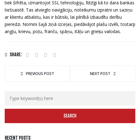
tiek šifrēta, izmantojot SSL tehnoloģiju, līdzīgi kā to dara bankas
tiešsaistē. Tas atvieglo navigāciju, noteikumu izpratni un saziņu
ar klientu atbalstu, kas ir būtiski, lai pilnībā izbaudītu derību
pieredzi. Nomini šajā ziņā izceļas, piedāvājot plašu izvēli, tostarp
angļu, krievu, poļu, franču, spāņu, itāļu un grieķu valodas.
SHARE:
PREVIOUS POST
NEXT POST
RECENT POSTS