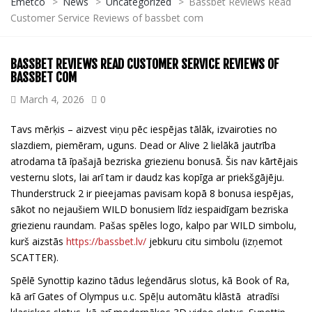
Emetco
>
News
>
Uncategorized
>
Bassbet Reviews Read
Customer Service Reviews of bassbet com
BASSBET REVIEWS READ CUSTOMER SERVICE REVIEWS OF
BASSBET COM
March 4, 2026
0
Tavs mērķis – aizvest viņu pēc iespējas tālāk, izvairoties no
slazdiem, piemēram, uguns. Dead or Alive 2 lielākā jautrība
atrodama tā īpašajā bezriska griezienu bonusā. Šis nav kārtējais
vesternu slots, lai arī tam ir daudz kas kopīga ar priekšgājēju.
Thunderstruck 2 ir pieejamas pavisam kopā 8 bonusa iespējas,
sākot no nejaušiem WILD bonusiem līdz iespaidīgam bezriska
griezienu raundam. Pašas spēles logo, kalpo par WILD simbolu,
kurš aizstās
https://bassbet.lv/
jebkuru citu simbolu (izņemot
SCATTER).
Spēlē Synottip kazino tādus leģendārus slotus, kā Book of Ra,
kā arī Gates of Olympus u.c. Spēļu automātu klāstā atradīsi