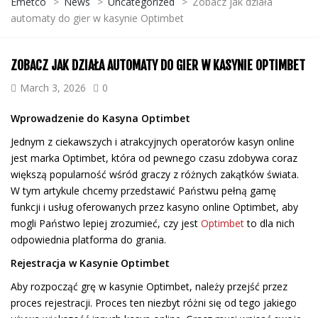
Emetco
>
News
>
Uncategorized
>
Zobacz jak działa
automaty do gier w kasynie Optimbet
ZOBACZ JAK DZIAŁA AUTOMATY DO GIER W KASYNIE OPTIMBET
March 3, 2026
0
Wprowadzenie do Kasyna Optimbet
Jednym z ciekawszych i atrakcyjnych operatorów kasyn online
jest marka Optimbet, która od pewnego czasu zdobywa coraz
większą popularność wśród graczy z różnych zakątków świata.
W tym artykule chcemy przedstawić Państwu pełną gamę
funkcji i usług oferowanych przez kasyno online Optimbet, aby
mogli Państwo lepiej zrozumieć, czy jest
Optimbet
to dla nich
odpowiednia platforma do grania.
Rejestracja w Kasynie Optimbet
Aby rozpocząć grę w kasynie Optimbet, należy przejść przez
proces rejestracji. Proces ten niezbyt różni się od tego jakiego