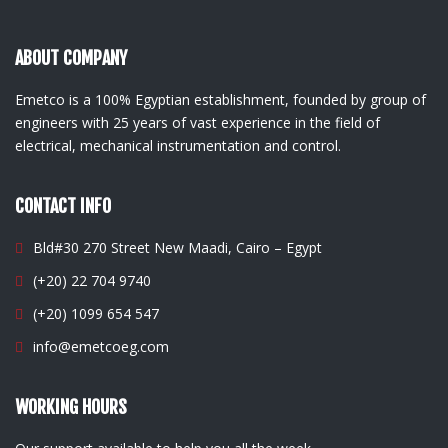
ABOUT COMPANY
Emetco is a 100% Egyptian establishment, founded by group of
engineers with 25 years of vast experience in the field of
electrical, mechanical instrumentation and control.
CONTACT INFO
Bld#30 270 Street New Maadi, Cairo – Egypt
(+20) 22 704 9740
(+20) 1099 654 547
info@emetcoeg.com
WORKING HOURS