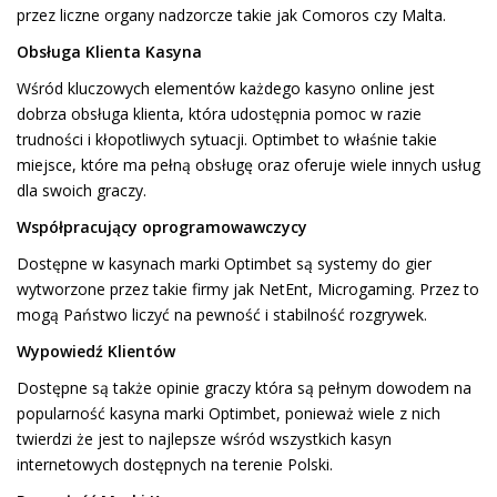
przez liczne organy nadzorcze takie jak Comoros czy Malta.
Obsługa Klienta Kasyna
Wśród kluczowych elementów każdego kasyno online jest
dobrza obsługa klienta, która udostępnia pomoc w razie
trudności i kłopotliwych sytuacji. Optimbet to właśnie takie
miejsce, które ma pełną obsługę oraz oferuje wiele innych usług
dla swoich graczy.
Współpracujący oprogramowawczycy
Dostępne w kasynach marki Optimbet są systemy do gier
wytworzone przez takie firmy jak NetEnt, Microgaming. Przez to
mogą Państwo liczyć na pewność i stabilność rozgrywek.
Wypowiedź Klientów
Dostępne są także opinie graczy która są pełnym dowodem na
popularność kasyna marki Optimbet, ponieważ wiele z nich
twierdzi że jest to najlepsze wśród wszystkich kasyn
internetowych dostępnych na terenie Polski.