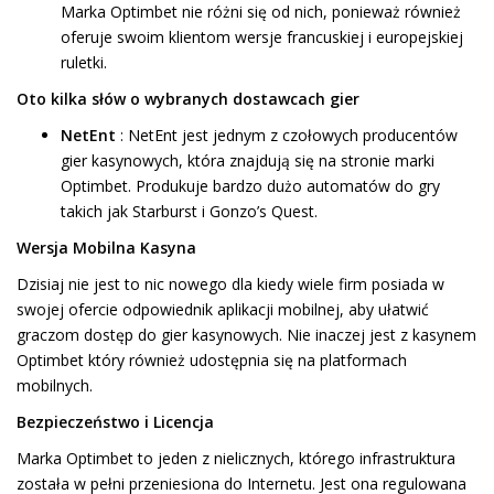
Marka Optimbet nie różni się od nich, ponieważ również
oferuje swoim klientom wersje francuskiej i europejskiej
ruletki.
Oto kilka słów o wybranych dostawcach gier
NetEnt
: NetEnt jest jednym z czołowych producentów
gier kasynowych, która znajdują się na stronie marki
Optimbet. Produkuje bardzo dużo automatów do gry
takich jak Starburst i Gonzo’s Quest.
Wersja Mobilna Kasyna
Dzisiaj nie jest to nic nowego dla kiedy wiele firm posiada w
swojej ofercie odpowiednik aplikacji mobilnej, aby ułatwić
graczom dostęp do gier kasynowych. Nie inaczej jest z kasynem
Optimbet który również udostępnia się na platformach
mobilnych.
Bezpieczeństwo i Licencja
Marka Optimbet to jeden z nielicznych, którego infrastruktura
została w pełni przeniesiona do Internetu. Jest ona regulowana