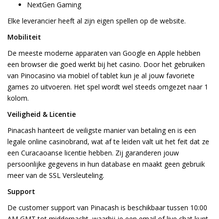
NextGen Gaming
Elke leverancier heeft al zijn eigen spellen op de website.
Mobiliteit
De meeste moderne apparaten van Google en Apple hebben
een browser die goed werkt bij het casino. Door het gebruiken
van Pinocasino via mobiel of tablet kun je al jouw favoriete
games zo uitvoeren. Het spel wordt wel steeds omgezet naar 1
kolom.
Veiligheid & Licentie
Pinacash hanteert de veiligste manier van betaling en is een
legale online casinobrand, wat af te leiden valt uit het feit dat ze
een Curacaoanse licentie hebben. Zij garanderen jouw
persoonlijke gegevens in hun database en maakt geen gebruik
meer van de SSL Versleuteling.
Support
De customer support van Pinacash is beschikbaar tussen 10:00
AM GMT tot middernacht, waarbij je een email of live chat kunt