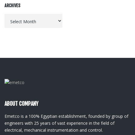
ARCHIVES
Archives
ABOUT COMPANY
Emetco is a 100% Egyptian establishment, founded by group of
engineers with 25 years of vast experience in the field of
electrical, mechanical instrumentation and control.