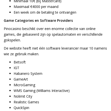
Minimaal 10€ (bij Mastercard)
Maximaal €4000 per maand
Een week om de betaling te ontvangen
Game Categories en Software Providers
Pinocasino beschikt over een enorme collectie van online
games, die gebaseerd zijn op spelautomaten en verschillende
gokspelen.
De website heeft niet één software leverancier maar 10 namens
wie ze gebruik maken.
Betsoft
IGT
Habanero System
GameArt
MicroGaming
WMS Gaming (Williams Interactive)
Nolimit City
Realistic Games
QuickSpin