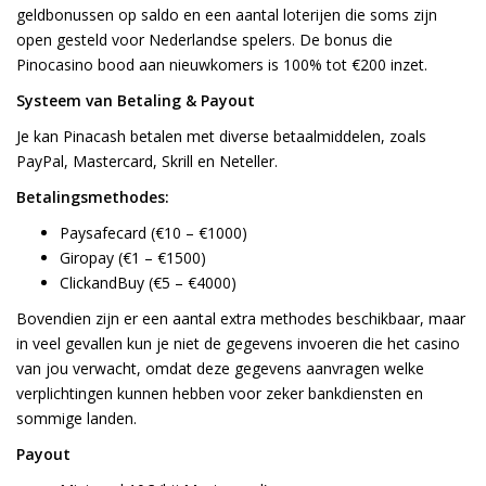
geldbonussen op saldo en een aantal loterijen die soms zijn
open gesteld voor Nederlandse spelers. De bonus die
Pinocasino bood aan nieuwkomers is 100% tot €200 inzet.
Systeem van Betaling & Payout
Je kan Pinacash betalen met diverse betaalmiddelen, zoals
PayPal, Mastercard, Skrill en Neteller.
Betalingsmethodes:
Paysafecard (€10 – €1000)
Giropay (€1 – €1500)
ClickandBuy (€5 – €4000)
Bovendien zijn er een aantal extra methodes beschikbaar, maar
in veel gevallen kun je niet de gegevens invoeren die het casino
van jou verwacht, omdat deze gegevens aanvragen welke
verplichtingen kunnen hebben voor zeker bankdiensten en
sommige landen.
Payout