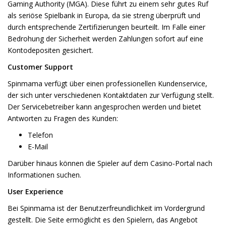
Gaming Authority (MGA). Diese führt zu einem sehr gutes Ruf
als seriöse Spielbank in Europa, da sie streng überprüft und
durch entsprechende Zertifizierungen beurteilt. Im Falle einer
Bedrohung der Sicherheit werden Zahlungen sofort auf eine
Kontodepositen gesichert.
Customer Support
Spinmama verfügt über einen professionellen Kundenservice,
der sich unter verschiedenen Kontaktdaten zur Verfügung stellt.
Der Servicebetreiber kann angesprochen werden und bietet
Antworten zu Fragen des Kunden:
Telefon
E-Mail
Darüber hinaus können die Spieler auf dem Casino-Portal nach
Informationen suchen.
User Experience
Bei Spinmama ist der Benutzerfreundlichkeit im Vordergrund
gestellt. Die Seite ermöglicht es den Spielern, das Angebot