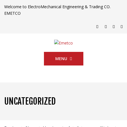
Welcome to ElectroMechanical Engineering & Trading CO.
EMETCO
MENU
UNCATEGORIZED