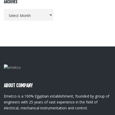
ARCHIVES
Archives
ABOUT COMPANY
Emetco is a 100% Egyptian establishment, founded by group of
engineers with 25 years of vast experience in the field of
electrical, mechanical instrumentation and control.