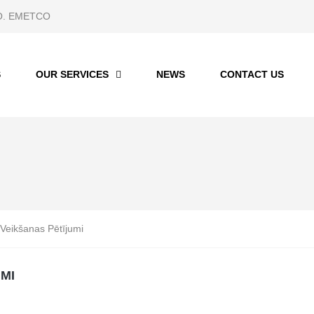
 CO. EMETCO
S
OUR SERVICES
NEWS
CONTACT US
 Veikšanas Pētījumi
MI