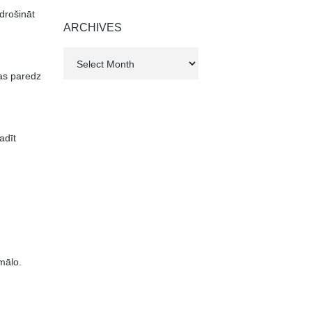
drošināt
ARCHIVES
Archives
kas paredz
adīt
imālo.