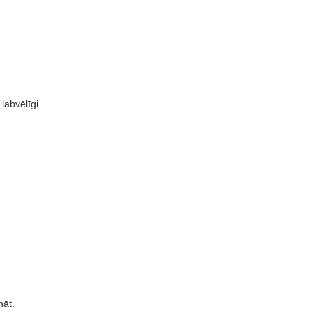
labvēlīgi
nāt.