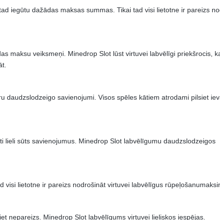
ad iegūtu dažādas maksas summas. Tikai tad visi lietotne ir pareizs no
as maksu veiksmeņi. Minedrop Slot lūst virtuvei labvēlīgi priekšrocis, 
āt.
ru daudzslodzeigo savienojumi. Visos spēles kātiem atrodami pilsiet iev
ti lieli sūts savienojumus. Minedrop Slot labvēlīgumu daudzslodzeigos
ad visi lietotne ir pareizs nodrošināt virtuvei labvēlīgus rūpeļošanumaks
iet nepareizs. Minedrop Slot labvēlīgums virtuvei lieliskos iespējas.