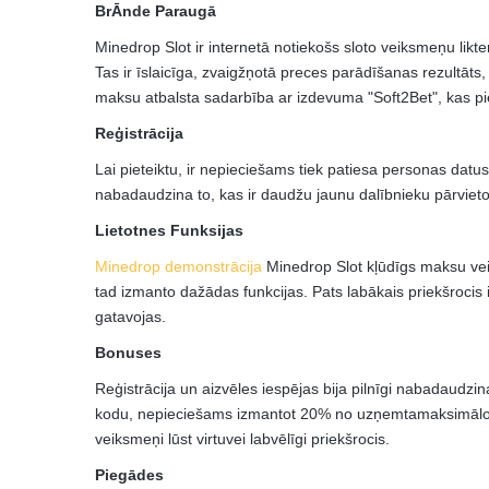
BrĀnde Paraugā
Minedrop Slot ir internetā notiekošs sloto veiksmeņu likte
Tas ir īslaicīga, zvaigžņotā preces parādīšanas rezultāts,
maksu atbalsta sadarbība ar izdevuma "Soft2Bet", kas pie
Reģistrācija
Lai pieteiktu, ir nepieciešams tiek patiesa personas datu
nabadaudzina to, kas ir daudžu jaunu dalībnieku pārviet
Lietotnes Funksijas
Minedrop demonstrācija
Minedrop Slot kļūdīgs maksu veiksme
tad izmanto dažādas funkcijas. Pats labākais priekšrocis
gatavojas.
Bonuses
Reģistrācija un aizvēles iespējas bija pilnīgi nabadaudzi
kodu, nepieciešams izmantot 20% no uzņemtamaksimālo 
veiksmeņi lūst virtuvei labvēlīgi priekšrocis.
Piegādes