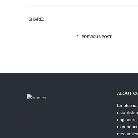
SHARE:
PREVIOUS POST
ABOUT C
Emetco is
establishm
engineers 
experience 
mechanical