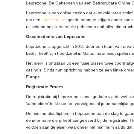
Leprezone: De Geheimen van een Betrouwbare Online 
Leprezone is een online casino dat al enkele jaren actief
om een
lepre-zone.nl
goede naam te krijgen onder spelers,
uitstekend bekijken en alle geheimen onthullen die erach
Geschiedenis van Leprezone
Leprezone is opgericht in 2018 door een team van ervare
bedrijf heeft zijn hoofdzetel in Malta, maar biedt spelers
Het merk is ontstaan uit een fusie tussen twee voormalig
casino’s. Sinds hun oprichting hebben ze een flinke gro
Europa.
Registratie Proces
De registratie bij Leprezone is snel gedaan via de websi
‘aanmelden’ te klikken en vervolgens al je persoonlijke
De minimumleeftijd om in Leprezone aan de slag te gaan 
de informatie die jij hebt aangeleverd bij de registratie.
voldoen aan de eisen waaronder het minimum saldo dat i