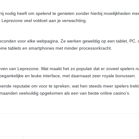
 hij nodig heeft om spelend te genieten zonder hierbij moeilijkheden me
ij Leprezone veel voldoet aan je verwachting.
seconden voor elke webpagina. Ze werken geweldig op een tablet, PC, 
leine tablets en smartphones met minder processorkracht.
geven van Leprezone. Wat maakt het zo populair dat er zoveel spelers 
toegankelijke en leuke interface, met daarnaast zeer royale bonussen.
ende reputatie om voor te spreken, wat hen steeds meer spelers trekt
maanden veelvuldig opgekomen als een van beste online casino’s.