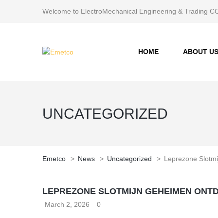
Welcome to ElectroMechanical Engineering & Trading
HOME
ABOUT U
UNCATEGORIZED
Emetco
>
News
>
Uncategorized
>
Leprezone Slotm
LEPREZONE SLOTMIJN GEHEIMEN ONT
March 2, 2026
0