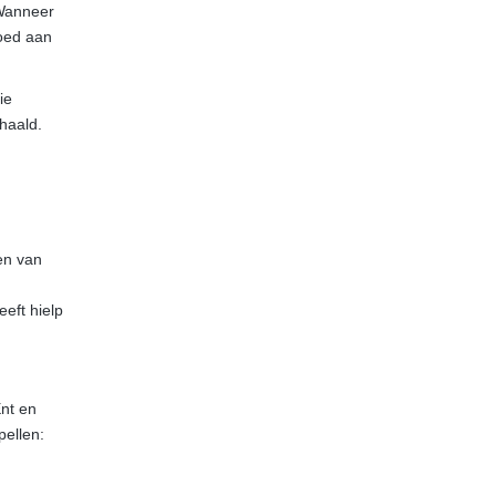
 Wanneer
goed aan
ie
ehaald.
ten van
eeft hielp
Ent en
pellen: