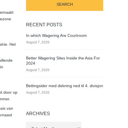
dgemaakt
prezone
RECENT POSTS
In which Wagering Are Courtroom
August 7, 2026
trie. Het
Better Wagering Sites Inside the Asia For
illende
2024
in
August 7, 2026
Bettingsider med dekning ned til 4. divisjon
nt door op
August 7, 2026
ummer.
asis van
ARCHIVES
arnaast
Archives